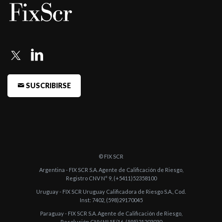
SUSCRIBIRSE
© FIX SCR
Argentina - FIX SCR S.A. Agente de Calificación de Riesgo,
Registro CNV N° 9, (+5411)52358100
Uruguay - FIX SCR Uruguay Calificadora de Riesgo S.A., Cod.
Inst: 7402, (598)29170045
Paraguay - FIX SCR S.A. Agente de Calificación de Riesgo,
Resolución CNV Nº 1E/16, (595)21203030