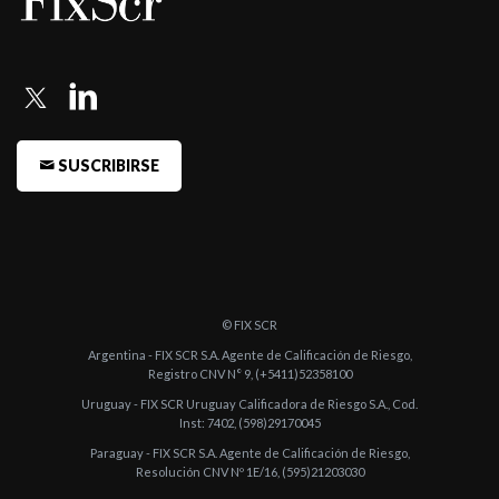
SUSCRIBIRSE
© FIX SCR
Argentina - FIX SCR S.A. Agente de Calificación de Riesgo,
Registro CNV N° 9, (+5411)52358100
Uruguay - FIX SCR Uruguay Calificadora de Riesgo S.A., Cod.
Inst: 7402, (598)29170045
Paraguay - FIX SCR S.A. Agente de Calificación de Riesgo,
Resolución CNV Nº 1E/16, (595)21203030