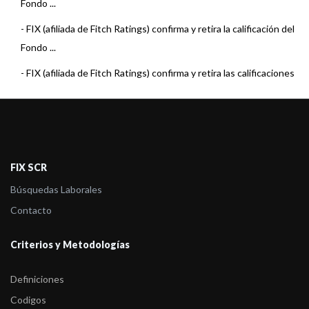
Fondo ...
-
FIX (afiliada de Fitch Ratings) confirma y retira la calificación del
Fondo ...
-
FIX (afiliada de Fitch Ratings) confirma y retira las calificaciones
de los ...
-
FIX (afiliada de Fitch Ratings) sube la calificación del fondo Axis
Renta F ...
-
FIX (afiliada de Fitch) confirma la calificación al fondo Axis
FIX SCR
Ahorro Pesos ...
Búsquedas Laborales
-
FIX (afiliada de Fitch Ratings) comenta acciones de calificación
Contacto
sobre 7 Fo ...
Criterios y Metodologías
-
FIX (afiliada de Fitch) confirma la calificación BBBc(arg) a Axis
Renta Var ...
Definiciones
-
FIX asigna la calificación del fondo Axis Ahorro Plus
Codigos