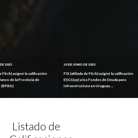
10 DE JUNIO DE 2025
19 DE MAYO
alificación
FIX (afiliada de Fitch) asignó la calificación
FIX (afiliad
ia de
ESG1(uy) a los Fondos de Deuda para
calificació
Infraestructura en Uruguay ...
S.R.L.
Listado de