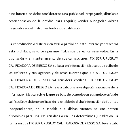
Este informe no debe considerarse una publicidad, propaganda, difusión o
recomendación de la entidad para adquirir, vender o negociar valores
negociables o del instrumento objeto de calificación.
La reproducción o distribución total o parcial de este informe por terceros
está prohibida, salvo con permiso. Todos sus derechos reservados. En la
asignación y el mantenimiento de sus calificaciones, FIX SCR URUGUAY
CALIFICADORA DE RIESGO S.A se basa en información fáctica que recibe de
los emisores y sus agentes y de otras fuentes que FIX SCR URUGUAY
CALIFICADORA DE RIESGO S.A considera creíbles. FIX SCR URUGUAY
CALIFICADORA DE RIESGO S.A lleva a cabo una investigación razonable de la
información fáctica
sobre la que se basa de acuerdo con sus metodologías de
calificación, y obtiene verificación razonable de dicha información de fuentes
independientes, en la medida que dichas fuentes se encuentren
disponibles para una emisión dada o en una determinada jurisdicción. La
forma en que FIX SCR URUGUAY CALIFICADORA DE RIESGO S.A lleve a cabo