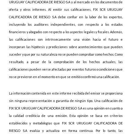
URUGUAY CALIFICADORA DE RIESGO S.A y al mercado en los documentos de
oferta y otros informes. Al emitir sus calificaciones, FIX SCR URUGUAY
CALIFICADORA DE RIESGO S.A debe confiar en la labor de los expertos,
incluyendo los auditores independientes, con respecto a los estados
financieros y abogados con respecto a los aspectos legales y fiscales. Además,
las calificaciones son intrínsecamente una visión hacia el futuro e
incorporan las hipótesis y predicciones sobre acontecimientos que pueden
suceder y que por su naturaleza no se pueden comprobar como hechos. Como
resultado, a pesar de la comprobación de los hechos actuales, las
calificaciones pueden verse afectadas por eventos futuros o condiciones que
no se previeron en el momento en que se emitió o confirmó una calificación.
La información contenida en este informe recibida del emisor se proporciona
sin ninguna representación o garantía de ningún tipo. Una calificación de
FIX SCR URUGUAY CALIFICADORA DE RIESGO S.A es una opinión en cuanto a
la calidad crediticia de una emisión. Esta opinión se basa en criterios
establecidos y metodologías que FIX SCR URUGUAY CALIFICADORA DE
RIESGO S.A evalúa y actualiza en forma continua. Por lo tanto, las