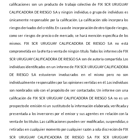
calificaciones son un producto de trabajo colectivo de FIX SCR URUGUAY
CALIFICADORA DE RIESGO S.A y ningún individuo, o grupo de individuos es
únicamente responsable por la calificación.
La calificación sólo incorpora los
riesgos derivados del crédito. En caso de incorporación de otro tipo de riesgos,
como ser riesgos de precio o de mercado, se hará mención específica de los
mismos
. FIX SCR URUGUAY CALIFICADORA DE RIESGO S.A no está
comprometida en la oferta o venta de ningún título. Todos los informes de FIX
SCR URUGUAY CALIFICADORA DE RIESGO S.A son de autoría compartida. Los
individuos identificados en un informe de FIX SCR URUGUAY CALIFICADORA
DE RIESGO S.A estuvieron involucrados en el mismo pero no son
individualmente responsables por las opiniones vertidas en él. Los individuos
son nombrados solo con el propósito de ser contactados. Un informe con una
calificación de FIX SCR URUGUAY CALIFICADORA DE RIESGO S.A no es un
prospecto de emisión ni un sustituto de la información elaborada, verificada y
presentada a los inversores por el emisor y sus agentes en relación con la
venta de los títulos. Las calificaciones pueden ser modificadas, suspendidas, o
retiradas en cualquier momento por cualquier razón a sola discreción de FIX
SCR URUGUAY CALIFICADORA DE RIESGO S.A FIX SCR URUGUAY