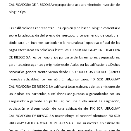
CALIFICADORA DE RIESGO S.A no proporciona asesoramiento de inversión de
ningún tipo.
Las calificaciones representan una opinión y no hacen ningún comentario
sobre la adecuación del precio de mercado, la conveniencia de cualquier
título para un inversor particular o la naturaleza impositiva o fiscal de los
pagos efectuados en relación a los títulos. FIX SCR URUGUAY CALIFICADORA
DE RIESGO S.A recibe honorarios por parte de los emisores, aseguradores,
garantes, otros agentes y originadores de títulos, por las calificaciones. Dichos
honorarios generalmente varían desde USD 1.000 a USD 200.000 (u otras
monedas aplicables) por emisión. En algunos casos, FIX SCR URUGUAY
CALIFICADORA DE RIESGO S.A calificará todas o algunas de las emisiones de
un emisor en particular, o emisiones aseguradas o garantizadas por un
asegurador o garante en particular, por una cuota anual. La asignación,
publicación o diseminación de una calificación de FIX SCR URUGUAY
CALIFICADORA DE RIESGO S.A no constituye el consentimiento de FIX SCR
URUGUAY CALIFICADORA DE RIESGO S.A a usar su nombre en calidad de
“experto” en cualquier declaración de registro presentada bajo las leyes de