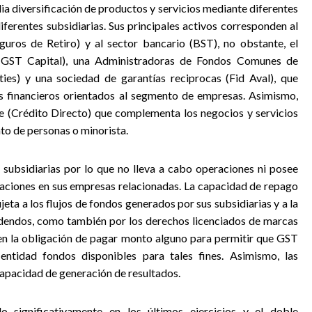
ia diversificación de productos y servicios mediante diferentes
iferentes subsidiarias. Sus principales activos corresponden al
guros de Retiro) y al sector bancario (BST), no obstante, el
s (GST Capital), una Administradoras de Fondos Comunes de
ies) y una sociedad de garantías reciprocas (Fid Aval), que
 financieros orientados al segmento de empresas. Asimismo,
 (Crédito Directo) que complementa los negocios y servicios
nto de personas o minorista.
 subsidiarias por lo que no lleva a cabo operaciones ni posee
ipaciones en sus empresas relacionadas. La capacidad de repago
eta a los flujos de fondos generados por sus subsidiarias y a la
dendos, como también por los derechos licenciados de marcas
enen la obligación de pagar monto alguno para permitir que GST
entidad fondos disponibles para tales fines. Asimismo, las
apacidad de generación de resultados.
o significativamente en los últimos ejercicios y el doble