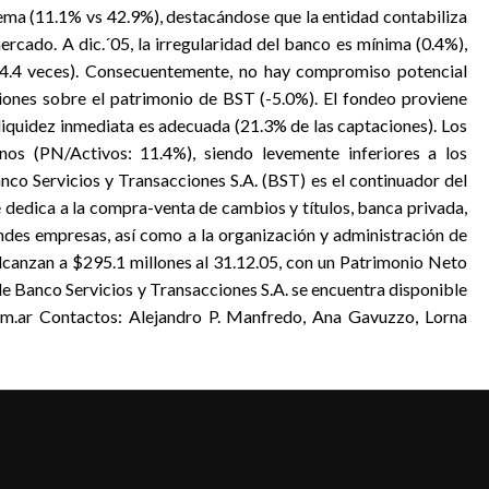
tema (11.1% vs 42.9%), destacándose que la entidad contabiliza
mercado. A dic.´05, la irregularidad del banco es mínima (0.4%),
(4.4 veces). Consecuentemente, no hay compromiso potencial
isiones sobre el patrimonio de BST (-5.0%). El fondeo proviene
 liquidez inmediata es adecuada (21.3% de las captaciones). Los
enos (PN/Activos: 11.4%), siendo levemente inferiores a los
nco Servicios y Transacciones S.A. (BST) es el continuador del
e dedica a la compra-venta de cambios y títulos, banca privada,
es empresas, así como a la organización y administración de
 alcanzan a $295.1 millones al 31.12.05, con un Patrimonio Neto
 de Banco Servicios y Transacciones S.A. se encuentra disponible
om.ar Contactos: Alejandro P. Manfredo, Ana Gavuzzo, Lorna