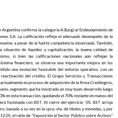
tch Argentina confirma la categoría A3(arg) al Endeudamiento de
nes S.A. La calificación refleja el adecuado desempeño de la
nvuelve, a pesar de la fuerte competencia observada. También,
situación de liquidez y capitalización, la buena calidad de
smo, si bien las calificaciones nacionales aún reflejan la
 sistema financiero, se observa una importante mejora en los
tido una evolución favorable del entorno operativo, con un
 reactivación del crédito. El Grupo Servicios y Transacciones
á actualmente en proceso de adquisición de la firma Credilogros,
onsumo, segmento que ha mostrado un muy buen desarrollo luego
n 30% en esta transacción, quedando el 70% restante en manos del
á fusionada con BST. Al cierre del ejercicio ´05, BST arroja
o, basado a su vez en la cpra.-vta. de títulos y monedas, y por
12.05, el ratio de “Exposición al Sector Público sobre Activos”