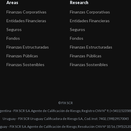
Areas
Research
Finanzas Corporativas
Finanzas Corporativas
Entidades Financieras
Entidades Financieras
Seguros
Seguros
Fondos
Fondos
Finanzas Estructuradas
Finanzas Estructuradas
Finanzas Públicas
Finanzas Públicas
Finanzas Sostenibles
Finanzas Sostenibles
© FIX SCR
gentina - FIX SCR S.A. Agente de Calificación de Riesgo, Registro CNV N° 9, (+5411)52358
Uruguay - FIX SCR Uruguay Calificadora de Riesgo S.A., Cod. Inst: 7402, (598)29170045
guay - FIX SCR S.A. Agente de Calificación de Riesgo, Resolución CNV Nº 1E/16, (595)212