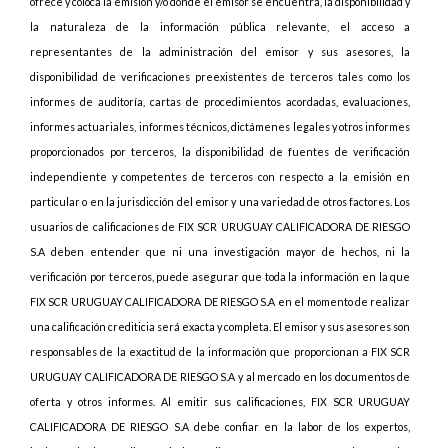
ofrece y coloca la emisión y/o donde el emisor se encuentra, la disponibilidad y
la naturaleza de la información pública relevante, el acceso a
representantes de la administración del emisor y sus asesores, la
disponibilidad de verificaciones preexistentes de terceros tales como los
informes de auditoría, cartas de procedimientos acordadas, evaluaciones,
informes actuariales, informes técnicos, dictámenes legales y otros informes
proporcionados por terceros, la disponibilidad de fuentes de verificación
independiente y competentes de terceros con respecto a la emisión en
particular o en la jurisdicción del emisor y una variedad de otros factores. Los
usuarios de calificaciones de FIX SCR URUGUAY CALIFICADORA DE RIESGO
S.A deben entender que ni una investigación mayor de hechos, ni la
verificación por terceros, puede asegurar que toda la información en la que
FIX SCR URUGUAY CALIFICADORA DE RIESGO S.A en el momento de realizar
una calificación crediticia será exacta y completa. El emisor y sus asesores son
responsables de la exactitud de la información que proporcionan a FIX SCR
URUGUAY CALIFICADORA DE RIESGO S.A y al mercado en los documentos de
oferta y otros informes. Al emitir sus calificaciones, FIX SCR URUGUAY
CALIFICADORA DE RIESGO S.A debe confiar en la labor de los expertos,