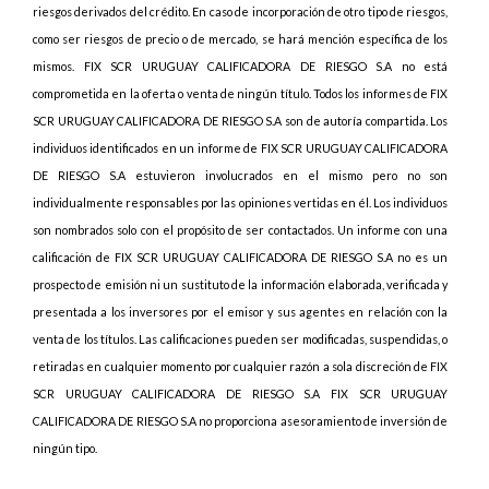
riesgos derivados del crédito. En caso de incorporación de otro tipo de riesgos,
como ser riesgos de precio o de mercado, se hará mención específica de los
mismos
. FIX SCR URUGUAY CALIFICADORA DE RIESGO S.A no está
comprometida en la oferta o venta de ningún título. Todos los informes de FIX
SCR URUGUAY CALIFICADORA DE RIESGO S.A son de autoría compartida. Los
individuos identificados en un informe de FIX SCR URUGUAY CALIFICADORA
DE RIESGO S.A estuvieron involucrados en el mismo pero no son
individualmente responsables por las opiniones vertidas en él. Los individuos
son nombrados solo con el propósito de ser contactados. Un informe con una
calificación de FIX SCR URUGUAY CALIFICADORA DE RIESGO S.A no es un
prospecto de emisión ni un sustituto de la información elaborada, verificada y
presentada a los inversores por el emisor y sus agentes en relación con la
venta de los títulos. Las calificaciones pueden ser modificadas, suspendidas, o
retiradas en cualquier momento por cualquier razón a sola discreción de FIX
SCR URUGUAY CALIFICADORA DE RIESGO S.A FIX SCR URUGUAY
CALIFICADORA DE RIESGO S.A no proporciona asesoramiento de inversión de
ningún tipo.