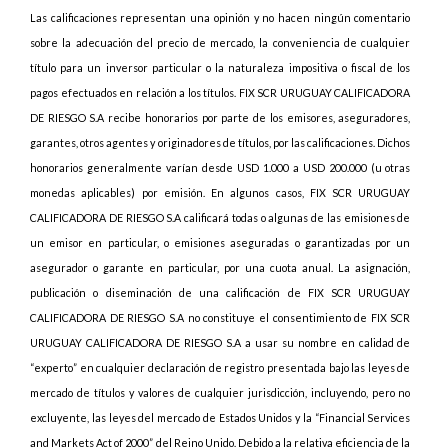
Las calificaciones representan una opinión y no hacen ningún comentario
sobre la adecuación del precio de mercado, la conveniencia de cualquier
título para un inversor particular o la naturaleza impositiva o fiscal de los
pagos efectuados en relación a los títulos. FIX SCR URUGUAY CALIFICADORA
DE RIESGO S.A recibe honorarios por parte de los emisores, aseguradores,
garantes, otros agentes y originadores de títulos, por las calificaciones. Dichos
honorarios generalmente varían desde USD 1.000 a USD 200.000 (u otras
monedas aplicables) por emisión. En algunos casos, FIX SCR URUGUAY
CALIFICADORA DE RIESGO S.A calificará todas o algunas de las emisiones de
un emisor en particular, o emisiones aseguradas o garantizadas por un
asegurador o garante en particular, por una cuota anual. La asignación,
publicación o diseminación de una calificación de FIX SCR URUGUAY
CALIFICADORA DE RIESGO S.A no constituye el consentimiento de FIX SCR
URUGUAY CALIFICADORA DE RIESGO S.A a usar su nombre en calidad de
“experto” en cualquier declaración de registro presentada bajo las leyes de
mercado de títulos y valores de cualquier jurisdicción, incluyendo, pero no
excluyente, las leyes del mercado de Estados Unidos y la “Financial Services
and Markets Act of 2000” del Reino Unido. Debido a la relativa eficiencia de la