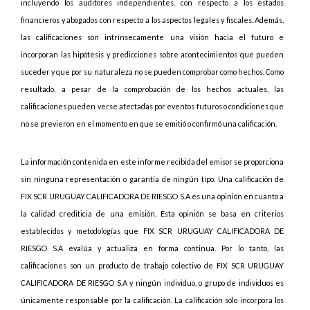
incluyendo los auditores independientes, con respecto a los estados
financieros y abogados con respecto a los aspectos legales y fiscales. Además,
las calificaciones son intrínsecamente una visión hacia el futuro e
incorporan las hipótesis y predicciones sobre acontecimientos que pueden
suceder y que por su naturaleza no se pueden comprobar como hechos. Como
resultado, a pesar de la comprobación de los hechos actuales, las
calificaciones pueden verse afectadas por eventos futuros o condiciones que
no se previeron en el momento en que se emitió o confirmó una calificación.
La información contenida en este informe recibida del emisor se proporciona
sin ninguna representación o garantía de ningún tipo. Una calificación de
FIX SCR URUGUAY CALIFICADORA DE RIESGO S.A es una opinión en cuanto a
la calidad crediticia de una emisión. Esta opinión se basa en criterios
establecidos y metodologías que FIX SCR URUGUAY CALIFICADORA DE
RIESGO S.A evalúa y actualiza en forma continua. Por lo tanto, las
calificaciones son un producto de trabajo colectivo de FIX SCR URUGUAY
CALIFICADORA DE RIESGO S.A y ningún individuo, o grupo de individuos es
únicamente responsable por la calificación.
La calificación sólo incorpora los