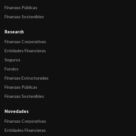
Provincia Casa ...
Finanzas Públicas
-
FIX (afiliada de Fitch Ratings) confirma la Calificación de
Finanzas Sostenibles
Provincia Casa ...
Research
-
FIX (afiliada de Fitch Ratings) retira la Calificación de Provincia
Finanzas Corporativas
Casa Fi ...
Entidades Financieras
Seguros
Fondos
Finanzas Estructuradas
Finanzas Públicas
Finanzas Sostenibles
Novedades
Finanzas Corporativas
Entidades Financieras