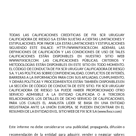
TODAS LAS CALIFICACIONES CREDITICIAS DE FIX SCR URUGUAY
CALIFICADORA DE RIESGO S.A ESTÁN SUJETAS A CIERTAS LIMITACIONES Y
ESTIPULACIONES. POR FAVOR LEA ESTAS LIMITACIONES Y ESTIPULACIONES
SIGUIENDO ESTE ENLACE: HTTP://WWW.FIXSCR.COM. ADEMÁS, LAS
DEFINICIONES DE CALIFICACIÓN Y LAS CONDICIONES DE USO DE TALES
CALIFICACIONES ESTÁN DISPONIBLES EN NUESTRO SITIO WEB
WWW.FIXSCR.COM. LAS CALIFICACIONES PÚBLICAS, CRITERIOS Y
METODOLOGÍAS ESTÁN DISPONIBLES EN ESTE SITIO EN TODO MOMENTO.
EL CÓDIGO DE CONDUCTA DE FIX SCR URUGUAY CALIFICADORA DE RIESGO
S.A, Y LAS POLÍTICAS SOBRE CONFIDENCIALIDAD, CONFLICTOS DE INTERÉS,
BARRERAS A LA INFORMACIÓN PARA CON SUS AFILIADAS, CUMPLIMIENTO,
Y DEMÁS POLÍTICAS Y PROCEDIMIENTOS ESTÁN TAMBIÉN DISPONIBLES EN
LA SECCIÓN DE CÓDIGO DE CONDUCTA DE ESTE SITIO. FIX SCR URUGUAY
CALIFICADORA DE RIESGO S.A PUEDE HABER PROPORCIONADO OTRO
SERVICIO ADMISIBLE A LA ENTIDAD CALIFICADA O A TERCEROS
RELACIONADOS. LOS DETALLES DE DICHO SERVICIO DE CALIFICACIONES,
PARA LOS CUALES EL ANALISTA LIDER SE BASA EN UNA ENTIDAD
REGISTRADA ANTE LA UNIÓN EUROPEA, SE PUEDEN ENCONTRAR EN EL
RESUMEN DE LA ENTIDAD EN EL SITIO WEB DE FIX SCR S.A (www.fixscr.com)
Este informe no debe considerarse una publicidad, propaganda, difusión o
recomendación de la entidad para adquirir, vender o negociar valores