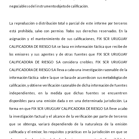
negociables o del instrumento objeto de calificación.
La reproducción o distribución total o parcial de este informe por terceros
está prohibida, salvo con permiso. Todos sus derechos reservados. En la
asignación y el mantenimiento de sus calificaciones, FIX SCR URUGUAY
CALIFICADORA DE RIESGO S.A se basa en información fáctica que recibe de
los emisores y sus agentes y de otras fuentes que FIX SCR URUGUAY
CALIFICADORA DE RIESGO S.A considera creíbles. FIX SCR URUGUAY
CALIFICADORA DE RIESGO S.A lleva a cabo una investigación razonable de la
información fáctica
sobre la que se basa de acuerdo con sus metodologías de
calificación, y obtiene verificación razonable de dicha información de fuentes
independientes, en la medida que dichas fuentes se encuentren
disponibles para una emisión dada o en una determinada jurisdicción. La
forma en que FIX SCR URUGUAY CALIFICADORA DE RIESGO S.A lleve a cabo
la investigación factual y el alcance de la verificación por parte de terceros
que se obtenga, variará dependiendo de la naturaleza de la emisión
calificada y el emisor, los requisitos y prácticas en la jurisdicción en que se