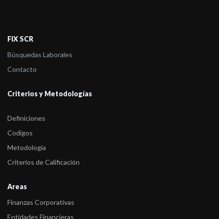
-
FIX (afiliada de Fitch Ratings) sube las Calificaciones de
Provincia Casa F ...
-
FIX confirma la calificación de BNA Suc.Uruguay
FIX SCR
-
FIX sube la Calificación de Banco de la Nación Argentina
Búsquedas Laborales
(Sucursal Uruguay) ...
Contacto
Criterios y Metodologías
Definiciones
Codigos
Metodología
Criterios de Calificación
Areas
Finanzas Corporativas
Entidades Financieras