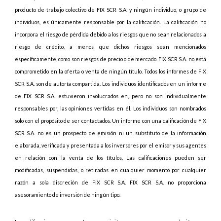
producto de trabajo colectivo de FIX SCR S.A. y ningún individuo, o grupo de
individuos, es únicamente responsable por la calificación. La calificación no
incorpora el riesgo de pérdida debido a los riesgos que no sean relacionados a
riesgo de crédito, a menos que dichos riesgos sean mencionados
específicamente, como son riesgos de precio o de mercado. FIX SCR S.A. no está
comprometido en la oferta o venta de ningún título. Todos los informes de FIX
SCR S.A. son de autoría compartida. Los individuos identificados en un informe
de FIX SCR S.A. estuvieron involucrados en, pero no son individualmente
responsables por, las opiniones vertidas en él. Los individuos son nombrados
solo con el propósito de ser contactados. Un informe con una calificación de FIX
SCR S.A. no es un prospecto de emisión ni un substituto de la información
elaborada, verificada y presentada a los inversores por el emisor y sus agentes
en relación con la venta de los títulos. Las calificaciones pueden ser
modificadas, suspendidas, o retiradas en cualquier momento por cualquier
razón a sola discreción de FIX SCR S.A. FIX SCR S.A. no proporciona
asesoramiento de inversión de ningún tipo.