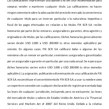
Las calificaciones representan una opinión y no son una recomendación para
comprar, vender o mantener cualquier título. Las calificaciones no hacen
ningún comentario sobre la adecuación del precio de mercado, la conveniencia
de cualquier título para un inversor particular o la naturaleza impositiva o
fiscal de los pagos efectuados en relación a los títulos. FIX SCR S.A. recibe
honorarios por parte de los emisores, aseguradores, garantes, otros agentes y
originadores de títulos, por las calificaciones. Dichos honorarios generalmente
varían desde USD 1.000 a USD 200.000 (u otras monedas aplicables) por
emisión. En algunos casos, FIX SCR S.A. calificará todas o algunas de las
emisiones de un emisor en particular, o emisiones aseguradas o garantizadas
por un asegurador o garante en particular, por una cuota anual. Se espera que
dichos honorarios varíen entre USD 1.000 y USD 200.000 (u otras monedas
aplicables). La asignación, publicación o diseminación de una calificación de FIX
SCR S.A. no constituye el consentimiento de FIX SCR S.A. a usar su nombre como
un experto en conexión con cualquier declaración de registro presentada bajo
las leyes de cualquier jurisdicción, incluyendo, pero no excluyente, las leyes
del mercado de títulos y valores de Estados Unidos de América y la “Financial
Services and Markets Act of 2000” del Reino Unido. Debido a la relativa