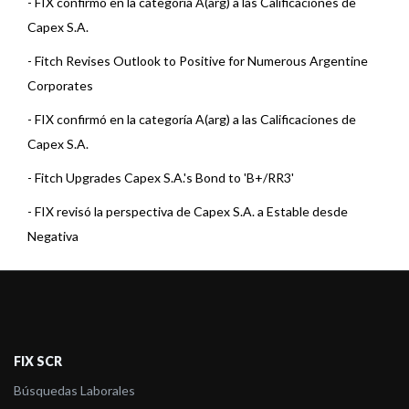
-
FIX confirmó en la categoría A(arg) a las Calificaciones de
Capex S.A.
-
Fitch Revises Outlook to Positive for Numerous Argentine
Corporates
-
FIX confirmó en la categoría A(arg) a las Calificaciones de
Capex S.A.
-
Fitch Upgrades Capex S.A.'s Bond to 'B+/RR3'
-
FIX revisó la perspectiva de Capex S.A. a Estable desde
Negativa
-
FIX SCR confirma en A(arg) a las ON de CAPEX
-
Fitch confirma en A(arg) a las ON de Capex
-
Fitch confirma en A+(arg) a las ONs de Capex S.A.
FIX SCR
-
Fitch confirma en A+(arg) a las ONs de Capex S.A.
Búsquedas Laborales
-
Fitch confirma en A+(arg) a las ONs de Capex S.A.