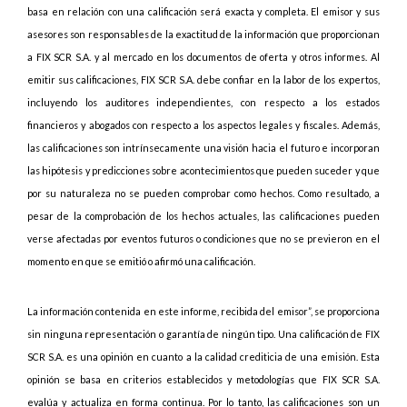
basa en relación con una calificación será exacta y completa. El emisor y sus
asesores son responsables de la exactitud de la información que proporcionan
a FIX SCR S.A. y al mercado en los documentos de oferta y otros informes. Al
emitir sus calificaciones, FIX SCR S.A. debe confiar en la labor de los expertos,
incluyendo los auditores independientes, con respecto a los estados
financieros y abogados con respecto a los aspectos legales y fiscales. Además,
las calificaciones son intrínsecamente una visión hacia el futuro e incorporan
las hipótesis y predicciones sobre acontecimientos que pueden suceder y que
por su naturaleza no se pueden comprobar como hechos. Como resultado, a
pesar de la comprobación de los hechos actuales, las calificaciones pueden
verse afectadas por eventos futuros o condiciones que no se previeron en el
momento en que se emitió o afirmó una calificación.
La información contenida en este informe, recibida del emisor”, se proporciona
sin ninguna representación o garantía de ningún tipo. Una calificación de FIX
SCR S.A. es una opinión en cuanto a la calidad crediticia de una emisión. Esta
opinión se basa en criterios establecidos y metodologías que FIX SCR S.A.
evalúa y actualiza en forma continua. Por lo tanto, las calificaciones son un