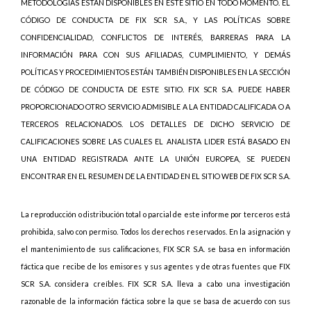
METODOLOGÍAS ESTÁN DISPONIBLES EN ESTE SITIO EN TODO MOMENTO. EL
CÓDIGO DE CONDUCTA DE FIX SCR S.A., Y LAS POLÍTICAS SOBRE
CONFIDENCIALIDAD, CONFLICTOS DE INTERÉS, BARRERAS PARA LA
INFORMACIÓN PARA CON SUS AFILIADAS, CUMPLIMIENTO, Y DEMÁS
POLÍTICAS Y PROCEDIMIENTOS ESTÁN TAMBIÉN DISPONIBLES EN LA SECCIÓN
DE CÓDIGO DE CONDUCTA DE ESTE SITIO. FIX SCR S.A. PUEDE HABER
PROPORCIONADO OTRO SERVICIO ADMISIBLE A LA ENTIDAD CALIFICADA O A
TERCEROS RELACIONADOS. LOS DETALLES DE DICHO SERVICIO DE
CALIFICACIONES SOBRE LAS CUALES EL ANALISTA LIDER ESTÁ BASADO EN
UNA ENTIDAD REGISTRADA ANTE LA UNIÓN EUROPEA, SE PUEDEN
ENCONTRAR EN EL RESUMEN DE LA ENTIDAD EN EL SITIO WEB DE FIX SCR S.A.
La reproducción o distribución total o parcial de este informe por terceros está
prohibida, salvo con permiso. Todos los derechos reservados. En la asignación y
el mantenimiento de sus calificaciones, FIX SCR S.A. se basa en información
fáctica que recibe de los emisores y sus agentes y de otras fuentes que FIX
SCR S.A. considera creíbles. FIX SCR S.A. lleva a cabo una investigación
razonable de la información fáctica sobre la que se basa de acuerdo con sus