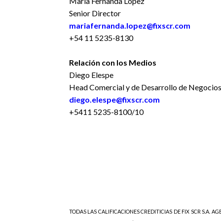
María Fernanda López
Senior Director
mariafernanda.lopez@fixscr.com
+54 11 5235-8130
Relación con los Medios
Diego Elespe
Head Comercial y de Desarrollo de Negocio
diego.elespe@fixscr.com
+5411 5235-8100/10
TODAS LAS CALIFICACIONES CREDITICIAS DE FIX SCR S.A. AGE