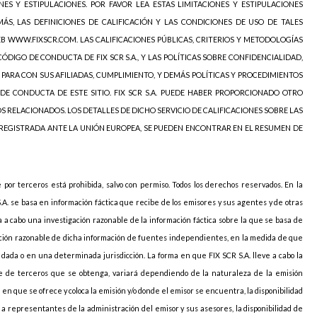
NES Y ESTIPULACIONES. POR FAVOR LEA ESTAS LIMITACIONES Y ESTIPULACIONES
ÁS, LAS DEFINICIONES DE CALIFICACIÓN Y LAS CONDICIONES DE USO DE TALES
EB WWW.FIXSCR.COM. LAS CALIFICACIONES PÚBLICAS, CRITERIOS Y METODOLOGÍAS
ÓDIGO DE CONDUCTA DE FIX SCR S.A., Y LAS POLÍTICAS SOBRE CONFIDENCIALIDAD,
 PARA CON SUS AFILIADAS, CUMPLIMIENTO, Y DEMÁS POLÍTICAS Y PROCEDIMIENTOS
DE CONDUCTA DE ESTE SITIO. FIX SCR S.A. PUEDE HABER PROPORCIONADO OTRO
OS RELACIONADOS. LOS DETALLES DE DICHO SERVICIO DE CALIFICACIONES SOBRE LAS
 REGISTRADA ANTE LA UNIÓN EUROPEA, SE PUEDEN ENCONTRAR EN EL RESUMEN DE
e por terceros está prohibida, salvo con permiso. Todos los derechos reservados. En la
S.A. se basa en información fáctica que recibe de los emisores y sus agentes y de otras
va a cabo una investigación razonable de la información fáctica sobre la que se basa de
icación razonable de dicha información de fuentes independientes, en la medida de que
ada o en una determinada jurisdicción. La forma en que FIX SCR S.A. lleve a cabo la
arte de terceros que se obtenga, variará dependiendo de la naturaleza de la emisión
ión en que se ofrece y coloca la emisión y/o donde el emisor se encuentra, la disponibilidad
o a representantes de la administración del emisor y sus asesores, la disponibilidad de