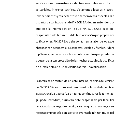
verificaciones preexistentes de terceros tales como los i
actuariales, informes técnicos, dictámenes legales y otros 
independientes y competentes de terceros con respecto a la emi
usuarios de calificaciones de FIX SCR S.A. deben entender que
que toda la información en la que FIX SCR S.A.se basa en r
responsables de la exactitud de la información que proporcionan
calificaciones, FIX SCR S.A. debe confiar en la labor de los ex
abogados con respecto a los aspectos legales y fiscales. Adem
hipótesis y predicciones sobre acontecimientos que pueden s
a pesar de la comprobación de los hechos actuales, las califi
en el momento en que se emitió o afirmó una calificación.
La información contenida en este informe, recibida del emisor”
de FIX SCR S.A. es una opinión en cuanto a la calidad creditic
SCR S.A. evalúa y actualiza en forma continua. Por lo tanto, las
grupo de individuos, es únicamente responsable por la califica
relacionados a riesgo de crédito, a menos que dichos riesgos 
no está comprometido en la oferta o venta de ningún título. Todo