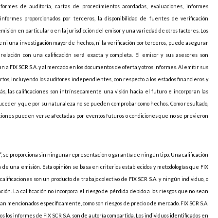
nformes de auditoría, cartas de procedimientos acordadas, evaluaciones, informes
informes proporcionados por terceros, la disponibilidad de fuentes de verificación
sión en particular o en la jurisdicción del emisor y una variedad de otros factores. Los
 ni una investigación mayor de hechos, ni la verificación por terceros, puede asegurar
elación con una calificación será exacta y completa. El emisor y sus asesores son
 a FIX SCR S.A. y al mercado en los documentos de oferta y otros informes. Al emitir sus
pertos, incluyendo los auditores independientes, con respecto a los estados financieros y
ás, las calificaciones son intrínsecamente una visión hacia el futuro e incorporan las
uceder y que por su naturaleza no se pueden comprobar como hechos. Como resultado,
caciones pueden verse afectadas por eventos futuros o condiciones que no se previeron
, se proporciona sin ninguna representación o garantía de ningún tipo. Una calificación
ia de una emisión. Esta opinión se basa en criterios establecidos y metodologías que FIX
 calificaciones son un producto de trabajo colectivo de FIX SCR S.A. y ningún individuo, o
ción. La calificación no incorpora el riesgo de pérdida debido a los riesgos que no sean
sean mencionados específicamente, como son riesgos de precio o de mercado. FIX SCR S.A.
s los informes de FIX SCR S.A. son de autoría compartida. Los individuos identificados en