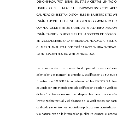
DENOMINADA “FIX”, ESTÁN SUJETAS A CIERTAS LIMITACIO
SIGUIENDO ESTE ENLACE: HTTP://WWW.FIXSCR.COM. ADEM
CALIFICACIONES ESTÁN DISPONIBLES EN NUESTRO SITIO W
ESTÁN DISPONIBLES EN ESTE SITIO EN TODO MOMENTO. EL C
CONFLICTOS DE INTERÉS, BARRERAS PARA LA INFORMACIÓN
ESTÁN TAMBIÉN DISPONIBLES EN LA SECCIÓN DE CÓDIGO 
SERVICIO ADMISIBLE A LA ENTIDAD CALIFICADA O A TERCER
CUALES EL ANALISTA LIDER ESTÁ BASADO EN UNA ENTIDAD
LA ENTIDAD EN EL SITIO WEB DE FIX SCR S.A.
La reproducción o distribución total o parcial de este inform
asignación y el mantenimiento de sus calificaciones, FIX SCR 
fuentes que FIX SCR S.A. considera creíbles. FIX SCR S.A. lle
acuerdo con sus metodologías de calificación y obtiene verif
dichas fuentes se encuentren disponibles para una emisión d
investigación factual y el alcance de la verificación por p
calificada y el emisor, los requisitos y prácticas en la jurisdicc
y la naturaleza de la información pública relevante, el acces