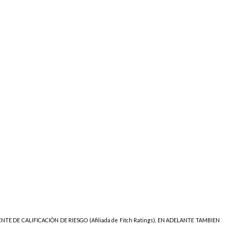
s
NTE DE CALIFICACIÒN DE RIESGO (Afiliada de Fitch Ratings), EN ADELANTE TAMBIEN