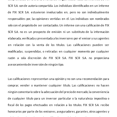
SCR S.A. son de autoría compartida. Los individuos identificados en un informe
de FIX SCR S.A. estuvieron involucrados en, pero no son individualmente
responsables por, las opiniones vertidas en él. Los individuos son nombrados
solo con el propósito de ser contactados. Un informe con una calificación de FIX
SCR S.A. no es un prospecto de emisión ni un substituto de la información
elaborada, verificada y presentada a los inversores por el emisor y sus agentes
en relación con la venta de los títulos. Las calificaciones pueden ser
modificadas, suspendidas, o retiradas en cualquier momento por cualquier
razón a sola discreción de FIX SCR S.A. FIX SCR S.A. no proporciona
asesoramiento de inversión de ningún tipo.
Las calificaciones representan una opinión y no son una recomendación para
comprar, vender o mantener cualquier título. Las calificaciones no hacen
ningún comentario sobre la adecuación del precio de mercado, la conveniencia
de cualquier título para un inversor particular o la naturaleza impositiva o
fiscal de los pagos efectuados en relación a los títulos. FIX SCR S.A. recibe
honorarios por parte de los emisores, aseguradores, garantes, otros agentes y