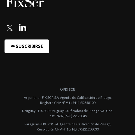
de 3 Fondo ...
-
FIX (afiliada de Fitch Ratings) comenta acción de calificación
sobre el Fon ...
-
FIX (afiliada de Fitch Ratings) comenta acciones de calificación
de 8 Fondo ...
SUSCRIBIRSE
© FIX SCR
Argentina - FIX SCR S.A. Agente de Calificación de Riesgo,
Registro CNV N° 9, (+5411)52358100
Uruguay - FIX SCR Uruguay Calificadora de Riesgo S.A., Cod.
Inst: 7402, (598)29170045
Paraguay - FIX SCR S.A. Agente de Calificación de Riesgo,
Resolución CNV Nº 1E/16, (595)21203030