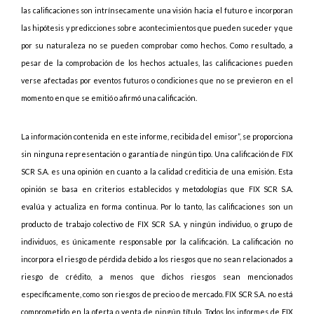
las calificaciones son intrínsecamente una visión hacia el futuro e incorporan
las hipótesis y predicciones sobre acontecimientos que pueden suceder y que
por su naturaleza no se pueden comprobar como hechos. Como resultado, a
pesar de la comprobación de los hechos actuales, las calificaciones pueden
verse afectadas por eventos futuros o condiciones que no se previeron en el
momento en que se emitió o afirmó una calificación.
La información contenida en este informe, recibida del emisor”, se proporciona
sin ninguna representación o garantía de ningún tipo. Una calificación de FIX
SCR S.A. es una opinión en cuanto a la calidad crediticia de una emisión. Esta
opinión se basa en criterios establecidos y metodologías que FIX SCR S.A.
evalúa y actualiza en forma continua. Por lo tanto, las calificaciones son un
producto de trabajo colectivo de FIX SCR S.A. y ningún individuo, o grupo de
individuos, es únicamente responsable por la calificación. La calificación no
incorpora el riesgo de pérdida debido a los riesgos que no sean relacionados a
riesgo de crédito, a menos que dichos riesgos sean mencionados
específicamente, como son riesgos de precio o de mercado. FIX SCR S.A. no está
comprometido en la oferta o venta de ningún título. Todos los informes de FIX