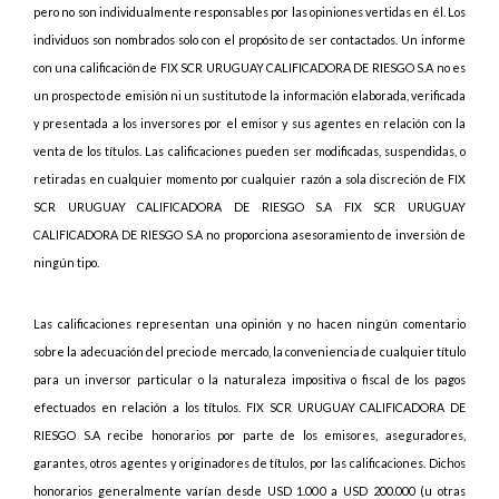
pero no son individualmente responsables por las opiniones vertidas en él. Los
individuos son nombrados solo con el propósito de ser contactados. Un informe
con una calificación de FIX SCR URUGUAY CALIFICADORA DE RIESGO S.A no es
un prospecto de emisión ni un sustituto de la información elaborada, verificada
y presentada a los inversores por el emisor y sus agentes en relación con la
venta de los títulos. Las calificaciones pueden ser modificadas, suspendidas, o
retiradas en cualquier momento por cualquier razón a sola discreción de FIX
SCR URUGUAY CALIFICADORA DE RIESGO S.A FIX SCR URUGUAY
CALIFICADORA DE RIESGO S.A no proporciona asesoramiento de inversión de
ningún tipo.
Las calificaciones representan una opinión y no hacen ningún comentario
sobre la adecuación del precio de mercado, la conveniencia de cualquier título
para un inversor particular o la naturaleza impositiva o fiscal de los pagos
efectuados en relación a los títulos. FIX SCR URUGUAY CALIFICADORA DE
RIESGO S.A recibe honorarios por parte de los emisores, aseguradores,
garantes, otros agentes y originadores de títulos, por las calificaciones. Dichos
honorarios generalmente varían desde USD 1.000 a USD 200.000 (u otras