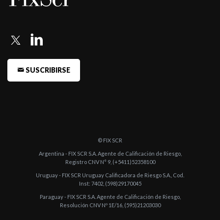
Bank (Urug ...
-
FIX confirma la Calificación de HSBC Bank (Uruguay) S.A.
-
FIX confirmó en ‘AAAsf(uy)’ las Notas de Crédito Hipotecarias
del HSBC Bank ...
SUSCRIBIRSE
-
FIX asigna la Calificación de BTG PACTUAL Uruguay S.A. (ex
HSBC Bank (Urug ...
© FIX SCR
Argentina - FIX SCR S.A. Agente de Calificación de Riesgo,
Registro CNV N° 9, (+5411)52358100
Uruguay - FIX SCR Uruguay Calificadora de Riesgo S.A., Cod.
Inst: 7402, (598)29170045
Paraguay - FIX SCR S.A. Agente de Calificación de Riesgo,
Resolución CNV Nº 1E/16, (595)21203030