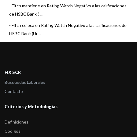
-
Fitch mantiene en Rating Watch Negativo a las calificaciones
de HSBC Bank ( ...
-
Fitch coloca en Rating Watch Negativo a las calificaciones de
HSBC Bank (Ur ...
-
Fitch cambia a positiva la perspectiva de las calificaciones
internacionale ...
-
Fitch sube las calificaciones internacionales de bancos
FIX SCR
uruguayos
Búsquedas Laborales
-
Fitch afirma las calificaciones de HSBC Bank (Uruguay)
Contacto
-
Fitch sube las calificaciones internacionales de HSBC Bank
(Uruguay)
Criterios y Metodologías
-
Fitch afirma las calificaciones de HSBC Bank (Uruguay)
Definiciones
-
Fitch cambia a positiva la perspectiva de las calificaciones de
Codigos
HSBC Bank U ...