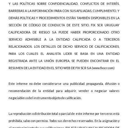
Y LAS POLÍTICAS SOBRE CONFIDENCIALIDAD, CONFLICTOS DE INTERÉS,
BARRERAS A LA INFORMACIÓN PARA CON SUS AFILIADAS, CUMPLIMIENTO, Y
DEMÁS POLÍTICAS Y PROCEDIMIENTOS ESTÁN TAMBIÉN DISPONIBLES EN LA
SECCIÓN DE CÓDIGO DE CONDUCTA DE ESTE SITIO. FIX SCR URUGUAY
CALIFICADORA DE RIESGO S.A PUEDE HABER PROPORCIONADO OTRO
SERVICIO ADMISIBLE A LA ENTIDAD CALIFICADA O A TERCEROS
RELACIONADOS. LOS DETALLES DE DICHO SERVICIO DE CALIFICACIONES,
PARA LOS CUALES EL ANALISTA LIDER SE BASA EN UNA ENTIDAD
REGISTRADA ANTE LA UNIÓN EUROPEA, SE PUEDEN ENCONTRAR EN EL
RESUMEN DE LA ENTIDAD EN EL SITIO WEB DE FIX SCR S.A (www.fixscr.com)
Este informe no debe considerarse una publicidad, propaganda, difusión o
recomendación de la entidad para adquirir, vender o negociar valores
negociables o del instrumento objeto de calificación.
La reproducción o distribución total o parcial de este informe por terceros está
prohibida, salvo con permiso. Todos sus derechos reservados. En la asignación y
el mantenimiento de sus calificaciones, FIX SCR URUGUAY CALIFICADORA DE