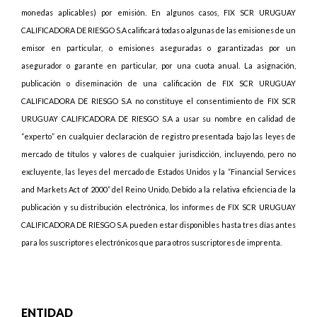
monedas aplicables) por emisión. En algunos casos, FIX SCR URUGUAY
CALIFICADORA DE RIESGO S.A calificará todas o algunas de las emisiones de un
emisor en particular, o emisiones aseguradas o garantizadas por un
asegurador o garante en particular, por una cuota anual. La asignación,
publicación o diseminación de una calificación de FIX SCR URUGUAY
CALIFICADORA DE RIESGO S.A no constituye el consentimiento de FIX SCR
URUGUAY CALIFICADORA DE RIESGO S.A a usar su nombre en calidad de
“experto” en cualquier declaración de registro presentada bajo las leyes de
mercado de títulos y valores de cualquier jurisdicción, incluyendo, pero no
excluyente, las leyes del mercado de Estados Unidos y la “Financial Services
and Markets Act of 2000” del Reino Unido. Debido a la relativa eficiencia de la
publicación y su distribución electrónica, los informes de FIX SCR URUGUAY
CALIFICADORA DE RIESGO S.A pueden estar disponibles hasta tres días antes
para los suscriptores electrónicos que para otros suscriptores de imprenta.
ENTIDAD