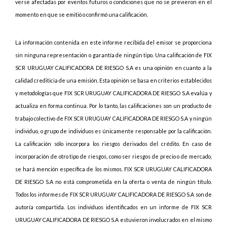
verse afectadas por eventos futuros o condiciones que no se previeron en el
momento en que se emitió o confirmó una calificación.
La información contenida en este informe recibida del emisor se proporciona
sin ninguna representación o garantía de ningún tipo. Una calificación de FIX
SCR URUGUAY CALIFICADORA DE RIESGO S.A es una opinión en cuanto a la
calidad crediticia de una emisión. Esta opinión se basa en criterios establecidos
y metodologías que FIX SCR URUGUAY CALIFICADORA DE RIESGO S.A evalúa y
actualiza en forma continua. Por lo tanto, las calificaciones son un producto de
trabajo colectivo de FIX SCR URUGUAY CALIFICADORA DE RIESGO S.A y ningún
individuo, o grupo de individuos es únicamente responsable por la calificación.
La calificación sólo incorpora los riesgos derivados del crédito. En caso de
incorporación de otro tipo de riesgos, como ser riesgos de precio o de mercado,
se hará mención específica de los mismos. FIX SCR URUGUAY CALIFICADORA
DE RIESGO S.A no está comprometida en la oferta o venta de ningún título.
Todos los informes de FIX SCR URUGUAY CALIFICADORA DE RIESGO S.A son de
autoría compartida. Los individuos identificados en un informe de FIX SCR
URUGUAY CALIFICADORA DE RIESGO S.A estuvieron involucrados en el mismo