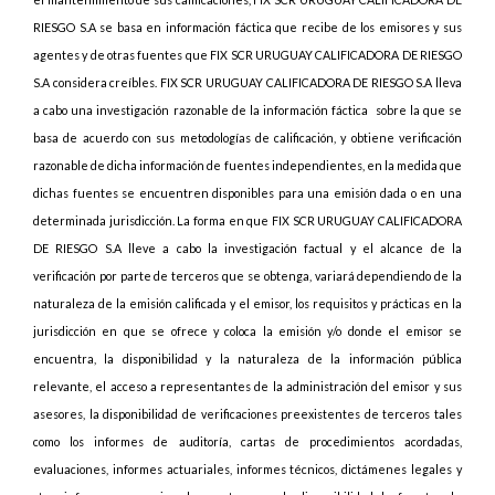
RIESGO S.A se basa en información fáctica que recibe de los emisores y sus
agentes y de otras fuentes que FIX SCR URUGUAY CALIFICADORA DE RIESGO
S.A considera creíbles. FIX SCR URUGUAY CALIFICADORA DE RIESGO S.A lleva
a cabo una investigación razonable de la información fáctica sobre la que se
basa de acuerdo con sus metodologías de calificación, y obtiene verificación
razonable de dicha información de fuentes independientes, en la medida que
dichas fuentes se encuentren disponibles para una emisión dada o en una
determinada jurisdicción. La forma en que FIX SCR URUGUAY CALIFICADORA
DE RIESGO S.A lleve a cabo la investigación factual y el alcance de la
verificación por parte de terceros que se obtenga, variará dependiendo de la
naturaleza de la emisión calificada y el emisor, los requisitos y prácticas en la
jurisdicción en que se ofrece y coloca la emisión y/o donde el emisor se
encuentra, la disponibilidad y la naturaleza de la información pública
relevante, el acceso a representantes de la administración del emisor y sus
asesores, la disponibilidad de verificaciones preexistentes de terceros tales
como los informes de auditoría, cartas de procedimientos acordadas,
evaluaciones, informes actuariales, informes técnicos, dictámenes legales y