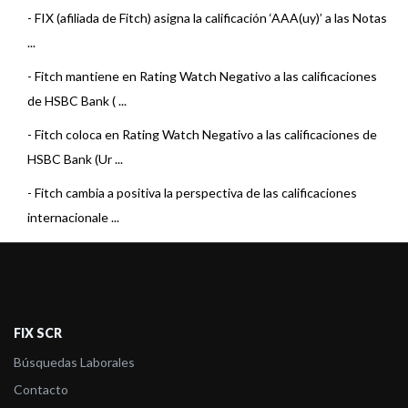
-
FIX (afiliada de Fitch) asigna la calificación ‘AAA(uy)’ a las Notas
...
-
Fitch mantiene en Rating Watch Negativo a las calificaciones
de HSBC Bank ( ...
-
Fitch coloca en Rating Watch Negativo a las calificaciones de
HSBC Bank (Ur ...
-
Fitch cambia a positiva la perspectiva de las calificaciones
internacionale ...
-
Fitch sube las calificaciones internacionales de bancos
uruguayos
-
Fitch afirma las calificaciones de HSBC Bank (Uruguay)
FIX SCR
-
Fitch sube las calificaciones internacionales de HSBC Bank
Búsquedas Laborales
(Uruguay)
Contacto
-
Fitch afirma las calificaciones de HSBC Bank (Uruguay)