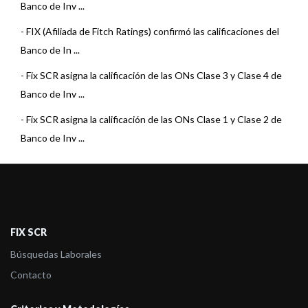
Banco de Inv ...
-
FIX (Afiliada de Fitch Ratings) confirmó las calificaciones del
Banco de In ...
-
Fix SCR asigna la calificación de las ONs Clase 3 y Clase 4 de
Banco de Inv ...
-
Fix SCR asigna la calificación de las ONs Clase 1 y Clase 2 de
Banco de Inv ...
-
Press Release: FIX (Afiliada de Fitch) subió la calificación del
Banco de I ...
-
FIX (Afiliada de Fitch) confirma las calificaciones de Banco de
Inversi&oac ...
FIX SCR
-
FIX (Afiliada a Fitch) confirma las calificaciones de Banco de
Búsquedas Laborales
Inversi&oacu ...
Contacto
-
Fitch afirma las calificaciones de Banco de Inversión y