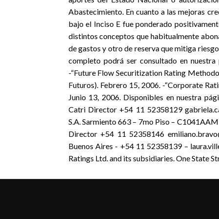
Abastecimiento. En cuanto a las mejoras cr
bajo el Inciso E fue ponderado positivame
distintos conceptos que habitualmente abona
de gastos y otro de reserva que mitiga riesgo
completo podrá ser consultado en nuestra 
-“Future Flow Securitization Rating Methodo
Futuros). Febrero 15, 2006. -“Corporate Ra
Junio 13, 2006. Disponibles en nuestra pági
Catri Director +54 11 52358129 gabriela.ca
S.A. Sarmiento 663 – 7mo Piso – C1041AAM –
Director +54 11 52358146 emiliano.bravo@f
Buenos Aires - +54 11 52358139 – laura.vill
Ratings Ltd. and its subsidiaries. One State 