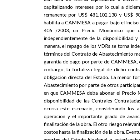
capitalizando intereses por lo cual a dici
remanente por US$ 481.102.138 y US$ 983
habilita a CAMMESA a pagar bajo el inciso E
406 /2003, un Precio Monómico que cub
independientemente de la disponibilidad y
manera, el repago de los VDRs se torna indep
términos del Contrato de Abastecimiento men
garantía de pago por parte de CAMMESA, cuy
embargo, la fortaleza legal de dicho contr
obligación directa del Estado. La menor for
Abastecimiento por parte de otros participan
en que CAMMESA deba abonar el Precio Mon
disponibilidad de las Centrales Contratad
ocurra este escenario, considerando los al
operación y el importante grado de avance
finalización de la obra. El otro riesgo releva
costos hasta la finalización de la obra. Eve
aportes del Estado Nacional o autorizacio