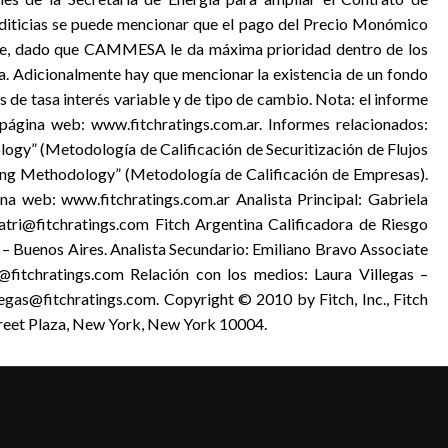
editicias se puede mencionar que el pago del Precio Monómico
nte, dado que CAMMESA le da máxima prioridad dentro de los
. Adicionalmente hay que mencionar la existencia de un fondo
s de tasa interés variable y de tipo de cambio. Nota: el informe
página web: www.fitchratings.com.ar. Informes relacionados:
logy” (Metodología de Calificación de Securitización de Flujos
ting Methodology” (Metodología de Calificación de Empresas).
na web: www.fitchratings.com.ar Analista Principal: Gabriela
tri@fitchratings.com Fitch Argentina Calificadora de Riesgo
 Buenos Aires. Analista Secundario: Emiliano Bravo Associate
itchratings.com Relación con los medios: Laura Villegas –
egas@fitchratings.com. Copyright © 2010 by Fitch, Inc., Fitch
Street Plaza, New York, New York 10004.