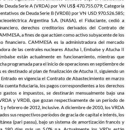
 de Deuda Serie A (VRDA) por VN US$ 470.755.079; Categoría
resentativos de Deuda Serie B (VRDB) por VN USD 970.526.585;
cleoeléctrica Argentina S.A. (NASA), el Fiduciante, cedió a
inanciero, derechos creditorios derivados del Contrato de
CAMMESA, a fines de que actúen como activo subyacente de los
iso financiero. CAMMESA es la administradora del mercado
adora de las centrales nucleares Atucha I, Embalse y Atucha II
 Embalse están actualmente en funcionamiento, mientras que
echa programada para el inicio de operaciones en septiembre de
es destinado al plan de finalización de Atucha II, siguiendo un
 Entrado en vigencia el Contrato de Abastecimiento en marzo
cuenta fiduciaria, los pagos correspondientes a los derechos
de gastos e impuestos, se destinarán mensualmente bajo una
los VRDA y VRDB, que gozan respectivamente de un período de
11 y febrero de 2012, inclusive. A diciembre de 2010, los VRDA
os sus respectivos períodos de gracia de capital e interés, los
ánea (pari passu), bajo un sistema de amortización francés y
 a 180 días más un 5,0% n.a. Actualmente los VRDs están