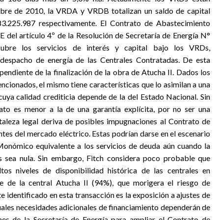
embre de 2010, la VRDA y VRDB totalizan un saldo de capital
.225.987 respectivamente. El Contrato de Abastecimiento
 del artículo 4º de la Resolución de Secretaría de Energía N°
re los servicios de interés y capital bajo los VRDs,
 despacho de energía de las Centrales Contratadas. De esta
endiente de la finalización de la obra de Atucha II. Dados los
cionados, el mismo tiene características que lo asimilan a una
a calidad crediticia depende de la del Estado Nacional. Sin
ato es menor a la de una garantía explícita, por no ser una
taleza legal deriva de posibles impugnaciones al Contrato de
tes del mercado eléctrico. Estas podrían darse en el escenario
ómico equivalente a los servicios de deuda aún cuando la
as sea nula. Sin embargo, Fitch considera poco probable que
tos niveles de disponibilidad histórica de las centrales en
 de la central Atucha II (94%), que morigera el riesgo de
nte identificado en esta transacción es la exposición a ajustes de
ntuales necesidades adicionales de financiamiento dependerán de
nes de la Secretaría de Energía para ampliar el Contrato de