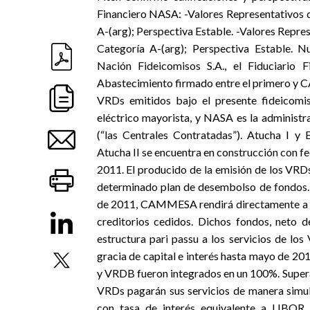
Financiero NASA: -Valores Representativos
A-(arg); Perspectiva Estable. -Valores Rep
Categoría A-(arg); Perspectiva Estable. Nu
Nación Fideicomisos S.A., el Fiduciario F
Abastecimiento firmado entre el primero y 
VRDs emitidos bajo el presente fideicom
eléctrico mayorista, y NASA es la administr
(“las Centrales Contratadas”). Atucha I y
Atucha II se encuentra en construcción con f
2011. El producido de la emisión de los VRDs 
determinado plan de desembolso de fondos.
de 2011, CAMMESA rendirá directamente a la 
creditorios cedidos. Dichos fondos, neto 
estructura pari passu a los servicios de 
gracia de capital e interés hasta mayo de 20
y VRDB fueron integrados en un 100%. Superad
VRDs pagarán sus servicios de manera simult
con tasa de interés equivalente a LIBOR