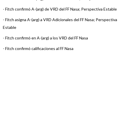
-
Fitch confirmó A-(arg) de VRD del FF Nasa; Perspectiva Estable
-
Fitch asigna A-(arg) a VRD Adicionales del FF Nasa; Perspectiva
Estable
-
Fitch confirmó en A-(arg) a los VRD del FF Nasa
-
Fitch confirmó calificaciones al FF Nasa
-
Fitch asignó calificaciones al FF Nasa
-
FIX (afiliada de Fitch Ratings) asigna calificación de Bono
Vinculado a la ...