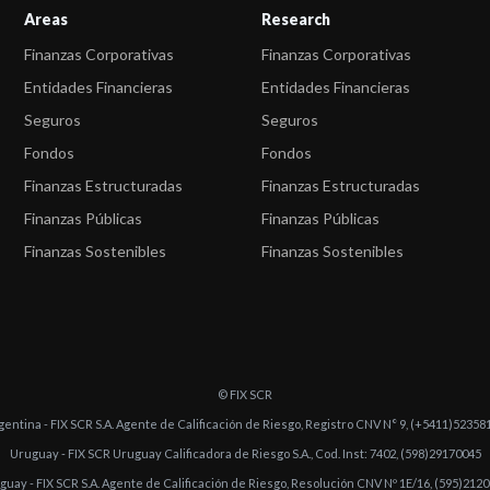
Areas
Research
Finanzas Corporativas
Finanzas Corporativas
Entidades Financieras
Entidades Financieras
Seguros
Seguros
Fondos
Fondos
Finanzas Estructuradas
Finanzas Estructuradas
Finanzas Públicas
Finanzas Públicas
Finanzas Sostenibles
Finanzas Sostenibles
© FIX SCR
gentina - FIX SCR S.A. Agente de Calificación de Riesgo, Registro CNV N° 9, (+5411)52358
Uruguay - FIX SCR Uruguay Calificadora de Riesgo S.A., Cod. Inst: 7402, (598)29170045
guay - FIX SCR S.A. Agente de Calificación de Riesgo, Resolución CNV Nº 1E/16, (595)212