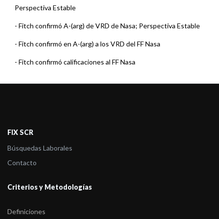
Perspectiva Estable
-
Fitch confirmó A-(arg) de VRD de Nasa; Perspectiva Estable
-
Fitch confirmó en A-(arg) a los VRD del FF Nasa
-
Fitch confirmó calificaciones al FF Nasa
-
Fitch asignó calificaciones al FF Nasa
-
FIX (afiliada de Fitch Ratings) asigna calificación de Bono
Vinculado a la ...
FIX SCR
Búsquedas Laborales
Contacto
Criterios y Metodologías
Definiciones