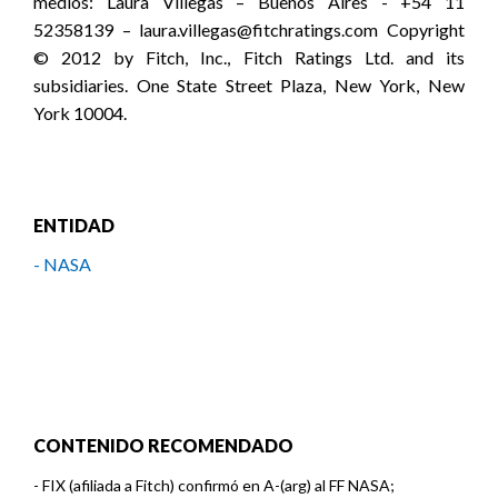
medios: Laura Villegas – Buenos Aires - +54 11
52358139 – laura.villegas@fitchratings.com Copyright
© 2012 by Fitch, Inc., Fitch Ratings Ltd. and its
subsidiaries. One State Street Plaza, New York, New
York 10004.
ENTIDAD
- NASA
CONTENIDO RECOMENDADO
-
FIX (afiliada a Fitch) confirmó en A-(arg) al FF NASA;