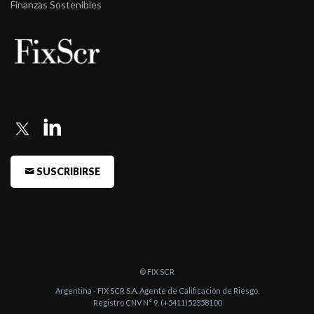
Argentina (C ...
Finanzas Sostenibles
SUSCRIBIRSE
© FIX SCR
Argentina - FIX SCR S.A. Agente de Calificación de Riesgo,
Registro CNV N° 9, (+5411)52358100