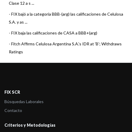
Clase 12 a s ...
-
FIX bajó a la categoría BBB-(arg) las calificaciones de Celulosa
S.A. y as ...
-
FIX baja las calificaciones de CASA a BBB+(arg)
-
Fitch Affirms Celulosa Argentina S.A.'s IDR at 'B'; Withdraws
Ratings
-
FIX baja las calificaciones de CASA a A-(arg)
-
FIX (afiliada de FITCH) asignó Categoría A(arg) a las
Obligaciones Negociab ...
FIX SCR
-
FIX (afiliada de Fitch) asignó Categoría A(arg) a las Obligac ...
Búsquedas Laborales
-
FIX (afiliada de Fitch) asigna A(arg) a las ON a emitir por
Contacto
Celulosa
-
FIX (afiliada a Fitch) confirma la calificación de Celulosa
Criterios y Metodologías
Argentin ...