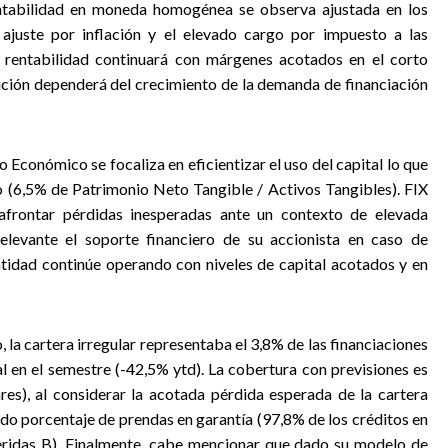
rentabilidad en moneda homogénea se observa ajustada en los
 ajuste por inflación y el elevado cargo por impuesto a las
a rentabilidad continuará con márgenes acotados en el corto
ución dependerá del crecimiento de la demanda de financiación
 Económico se focaliza en eficientizar el uso del capital lo que
 (6,5% de Patrimonio Neto Tangible / Activos Tangibles). FIX
afrontar pérdidas inesperadas ante un contexto de elevada
elevante el soporte financiero de su accionista en caso de
entidad continúe operando con niveles de capital acotados y en
o, la cartera irregular representaba el 3,8% de las financiaciones
al en el semestre (-42,5% ytd). La cobertura con previsiones es
es), al considerar la acotada pérdida esperada de la cartera
do porcentaje de prendas en garantía (97,8% de los créditos en
eridas B). Finalmente, cabe mencionar que dado su modelo de