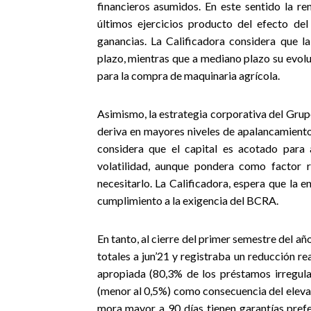
financieros asumidos. En este sentido la 
últimos ejercicios producto del efecto del
ganancias. La Calificadora considera que l
plazo, mientras que a mediano plazo su evol
para la compra de maquinaria agrícola.
Asimismo, la estrategia corporativa del Grupo
deriva en mayores niveles de apalancamiento
considera que el capital es acotado para 
volatilidad, aunque pondera como factor r
necesitarlo. La Calificadora, espera que la 
cumplimiento a la exigencia del BCRA.
En tanto, al cierre del primer semestre del añ
totales a jun’21 y registraba un reducción re
apropiada (80,3% de los préstamos irregular
(menor al 0,5%) como consecuencia del eleva
mora mayor a 90 días tienen garantías pref