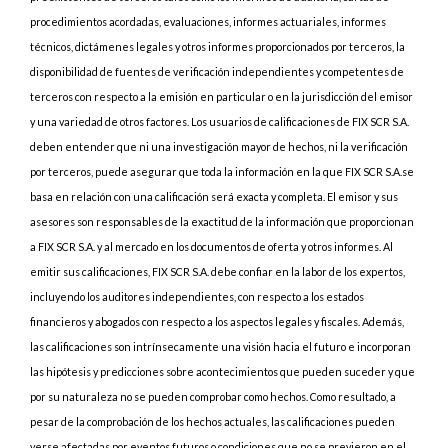
procedimientos acordadas, evaluaciones, informes actuariales, informes
técnicos, dictámenes legales y otros informes proporcionados por terceros, la
disponibilidad de fuentes de verificación independientes y competentes de
terceros con respecto a la emisión en particular o en la jurisdicción del emisor
y una variedad de otros factores. Los usuarios de calificaciones de FIX SCR S.A.
deben entender que ni una investigación mayor de hechos, ni la verificación
por terceros, puede asegurar que toda la información en la que FIX SCR S.A.se
basa en relación con una calificación será exacta y completa. El emisor y sus
asesores son responsables de la exactitud de la información que proporcionan
a FIX SCR S.A. y al mercado en los documentos de oferta y otros informes. Al
emitir sus calificaciones, FIX SCR S.A. debe confiar en la labor de los expertos,
incluyendo los auditores independientes, con respecto a los estados
financieros y abogados con respecto a los aspectos legales y fiscales. Además,
las calificaciones son intrínsecamente una visión hacia el futuro e incorporan
las hipótesis y predicciones sobre acontecimientos que pueden suceder y que
por su naturaleza no se pueden comprobar como hechos. Como resultado, a
pesar de la comprobación de los hechos actuales, las calificaciones pueden
verse afectadas por eventos futuros o condiciones que no se previeron en el