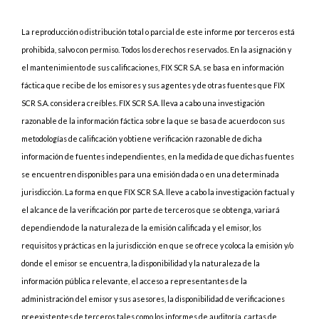
La reproducción o distribución total o parcial de este informe por terceros está
prohibida, salvo con permiso. Todos los derechos reservados. En la asignación y
el mantenimiento de sus calificaciones, FIX SCR S.A. se basa en información
fáctica que recibe de los emisores y sus agentes y de otras fuentes que FIX
SCR S.A. considera creíbles. FIX SCR S.A. lleva a cabo una investigación
razonable de la información fáctica sobre la que se basa de acuerdo con sus
metodologías de calificación y obtiene verificación razonable de dicha
información de fuentes independientes, en la medida de que dichas fuentes
se encuentren disponibles para una emisión dada o en una determinada
jurisdicción. La forma en que FIX SCR S.A. lleve a cabo la investigación factual y
el alcance de la verificación por parte de terceros que se obtenga, variará
dependiendo de la naturaleza de la emisión calificada y el emisor, los
requisitos y prácticas en la jurisdicción en que se ofrece y coloca la emisión y/o
donde el emisor se encuentra, la disponibilidad y la naturaleza de la
información pública relevante, el acceso a representantes de la
administración del emisor y sus asesores, la disponibilidad de verificaciones
preexistentes de terceros tales como los informes de auditoría, cartas de