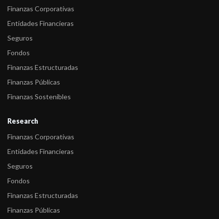
-
FIX (afiliada de Fitch Ratings) retiró el Rating Watch Negativo
Finanzas Corporativas
(RWN) de la ...
Entidades Financieras
-
FIX (afiliada de Fitch Ratings) confirma las calificaciones de
Seguros
Banco Voii S ...
Fondos
Finanzas Estructuradas
Finanzas Públicas
Finanzas Sostenibles
Research
Finanzas Corporativas
Entidades Financieras
Seguros
Fondos
Finanzas Estructuradas
Finanzas Públicas