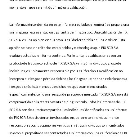
momento en que se emitió o afirmó una calificación.
La información contenida en este informe, recibida del emisor”, se proporciona
sin ninguna representación o garantía de ningún tipo. Una calificación de FIX
SCR S.A. es una opinión en cuanto a la calidad crediticia de una emisión. Esta
opinión se basa en criterios establecidos y metodologías que FIX SCR S.A.
evalúa y actualiza en forma continua. Por lo tanto, las calificaciones son un
producto de trabajo colectivo de FIX SCR S.A. y ningún individuo, o grupo de
individuos, es únicamente responsable por la calificación. La calificación no
incorpora el riesgo de pérdida debido a los riesgos que no sean relacionados a
riesgo de crédito, a menos que dichos riesgos sean mencionados
específicamente, como son riesgos de precio o de mercado. FIX SCR S.A. no está
comprometido en la oferta o venta de ningún título. Todos los informes de FIX
SCR S.A. son de autoría compartida. Los individuos identificados en un informe
de FIX SCR S.A. estuvieron involucrados en, pero no son individualmente
responsables por, las opiniones vertidas en él. Los individuos son nombrados
solo con el propósito de ser contactados. Un informe con una calificación de FIX