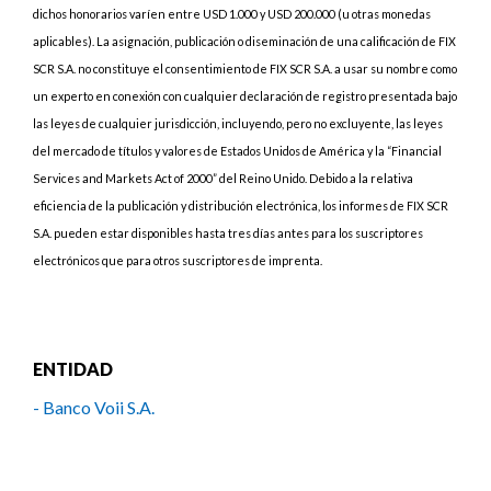
dichos honorarios varíen entre USD 1.000 y USD 200.000 (u otras monedas
aplicables). La asignación, publicación o diseminación de una calificación de FIX
SCR S.A. no constituye el consentimiento de FIX SCR S.A. a usar su nombre como
un experto en conexión con cualquier declaración de registro presentada bajo
las leyes de cualquier jurisdicción, incluyendo, pero no excluyente, las leyes
del mercado de títulos y valores de Estados Unidos de América y la “Financial
Services and Markets Act of 2000” del Reino Unido. Debido a la relativa
eficiencia de la publicación y distribución electrónica, los informes de FIX SCR
S.A. pueden estar disponibles hasta tres días antes para los suscriptores
electrónicos que para otros suscriptores de imprenta.
ENTIDAD
- Banco Voii S.A.