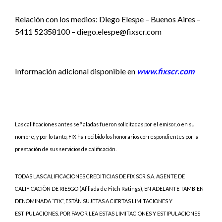
Relación con los medios: Diego Elespe – Buenos Aires –
5411 52358100 – diego.elespe@fixscr.com
Información adicional disponible en
www.fixscr.com
Las calificaciones antes señaladas fueron solicitadas por el emisor, o en su
nombre, y por lo tanto, FIX ha recibido los honorarios correspondientes por la
prestación de sus servicios de calificación.
TODAS LAS CALIFICACIONES CREDITICIAS DE FIX SCR S.A. AGENTE DE
CALIFICACIÒN DE RIESGO (Afiliada de Fitch Ratings), EN ADELANTE TAMBIEN
DENOMINADA “FIX”, ESTÁN SUJETAS A CIERTAS LIMITACIONES Y
ESTIPULACIONES. POR FAVOR LEA ESTAS LIMITACIONES Y ESTIPULACIONES