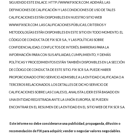
SIGUIENDO ESTE ENLACE: HTTP://WWW.FIXSCR.COM. ADEMÁS, LAS
DEFINICIONES DE CALIFICACIÓN Y LAS CONDICIONES DE USO DE TALES
CALIFICACIONES ESTÁN DISPONIBLES EN NUESTRO SITIO WEB
WWW.FIXSCR.COM. LAS CALIFICACIONES PÚBLICAS, CRITERIOS Y
METODOLOGÍAS ESTÁN DISPONIBLES EN ESTE SITIO EN TODO MOMENTO. EL
CÓDIGO DE CONDUCTA DE FIX SCR S.A., Y LAS POLÍTICAS SOBRE
CONFIDENCIALIDAD, CONFLICTOS DE INTERÉS, BARRERAS PARA LA
INFORMACIÓN PARA CON SUS AFILIADAS, CUMPLIMIENTO, Y DEMÁS
POLÍTICAS Y PROCEDIMIENTOS ESTÁN TAMBIÉN DISPONIBLES EN LA SECCIÓN
DE CÓDIGO DE CONDUCTA DE ESTE SITIO. FIX SCR S.A. PUEDE HABER
PROPORCIONADO OTRO SERVICIO ADMISIBLE A LA ENTIDAD CALIFICADA O A
TERCEROS RELACIONADOS. LOS DETALLES DE DICHO SERVICIO DE
CALIFICACIONES SOBRE LAS CUALES EL ANALISTA LIDER ESTÁ BASADO EN
UNA ENTIDAD REGISTRADA ANTE LA UNIÓN EUROPEA, SE PUEDEN
ENCONTRAR EN EL RESUMEN DE LA ENTIDAD EN EL SITIO WEB DE FIX SCR S.A.
Este informe no debe considerarse una publicidad, propaganda, difusión o
recomendación de FIX para adquirir, vender o negociar valores negociables
.