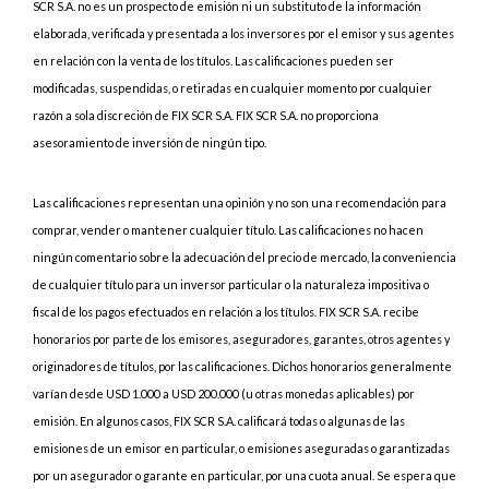
SCR S.A. no es un prospecto de emisión ni un substituto de la información
elaborada, verificada y presentada a los inversores por el emisor y sus agentes
en relación con la venta de los títulos. Las calificaciones pueden ser
modificadas, suspendidas, o retiradas en cualquier momento por cualquier
razón a sola discreción de FIX SCR S.A. FIX SCR S.A. no proporciona
asesoramiento de inversión de ningún tipo.
Las calificaciones representan una opinión y no son una recomendación para
comprar, vender o mantener cualquier título. Las calificaciones no hacen
ningún comentario sobre la adecuación del precio de mercado, la conveniencia
de cualquier título para un inversor particular o la naturaleza impositiva o
fiscal de los pagos efectuados en relación a los títulos. FIX SCR S.A. recibe
honorarios por parte de los emisores, aseguradores, garantes, otros agentes y
originadores de títulos, por las calificaciones. Dichos honorarios generalmente
varían desde USD 1.000 a USD 200.000 (u otras monedas aplicables) por
emisión. En algunos casos, FIX SCR S.A. calificará todas o algunas de las
emisiones de un emisor en particular, o emisiones aseguradas o garantizadas
por un asegurador o garante en particular, por una cuota anual. Se espera que