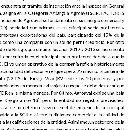
encuentra en trámite de inscripción ante la Inspección General
dora, asigna en la Categoría AA(arg) a Agroaval SGR. FACTORES
ción de Agroaval se fundamenta en su sinergia comercial y
D), sociedad que además es su principal socio protector y
 empresas exportadoras del país, participando del 15% de la
 como una compañía con un sólido perfil crediticio. Por otro
ondo de Riesgo, que durante los años 2012 y 2013 se incrementó
 concentrada en el principal socio protector debido a que la
. El volumen operativo de la compañía refleja históricamente
tacionalidad del sector en el que opera. Asimismo, la cartera de
to (22.1% del Riesgo Vivo (RV) entre los 10 primeros) y por
nominados en moneda extranjera) aunque se debe destacar que
l FDR en la misma moneda. Por último, Agroaval exhibe una baja
e Riesgo a nov´13), pero la entidad no registra previsiones.
 de un deterioro severo en el desempeño de su principal
spaldo a la SGR o afecte la dinámica comercial o la calidad de
a las calificaciones de la entidad. Asimismo, un deterioro de la
e la SGR que se refleje en un descenso importante del respaldo