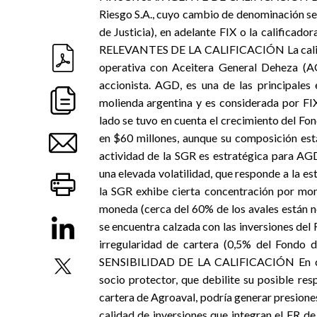
Riesgo S.A., cuyo cambio de denominación se 
de Justicia), en adelante FIX o la califica
RELEVANTES DE LA CALIFICACIÓN La califica
operativa con Aceitera General Deheza (AG
accionista. AGD, es una de las principales
molienda argentina y es considerada por FIX
lado se tuvo en cuenta el crecimiento del F
en $60 millones, aunque su composición está
actividad de la SGR es estratégica para AGD
una elevada volatilidad, que responde a la es
la SGR exhibe cierta concentración por mon
moneda (cerca del 60% de los avales están 
se encuentra calzada con las inversiones de
irregularidad de cartera (0,5% del Fondo d
SENSIBILIDAD DE LA CALIFICACIÓN En caso
socio protector, que debilite su posible re
cartera de Agroaval, podría generar presiones 
calidad de inversiones que integran el FR d