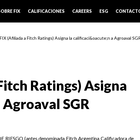
SOBRE FIX
CALIFICACIONES
CAREERS
ESG
CONTACT
 FIX (Afiliada a Fitch Ratings) Asigna la calificaci&oacute;n a Agroaval SG
 Fitch Ratings) Asigna
 a Agroaval SGR
RIESGO (antes denominada Fitch Argentina Calificadora de