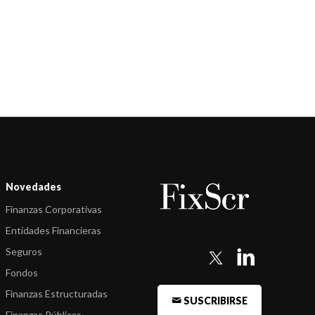
-
FIX (afiliada de Fitch Ratings) revisó calificaciones de Sociedades
de Gara ...
-
FIX (afiliada de Fitch Ratings) revisó calificaciones de Sociedades
de Gara ...
-
FIX (afiliada de Fitch Ratings) revisó calificaciones de Sociedades
de Gara ...
-
FIX revisó calificaciones de Sociedades de Garantía Recíproca.
Novedades
Finanzas Corporativas
Entidades Financieras
Seguros
Fondos
Finanzas Estructuradas
SUSCRIBIRSE
Finanzas Públicas