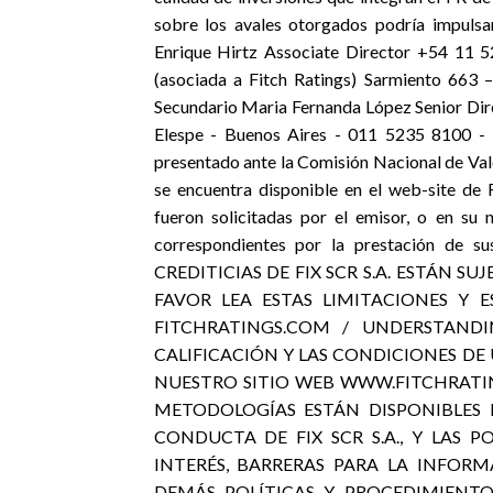
sobre los avales otorgados podría impulsar 
Enrique Hirtz Associate Director +54 
(asociada a Fitch Ratings) Sarmiento 663 
Secundario Maria Fernanda López Senior Dir
Elespe - Buenos Aires - 011 5235 8100 - d
presentado ante la Comisión Nacional de Val
se encuentra disponible en el web-site de 
fueron solicitadas por el emisor, o en su
correspondientes por la prestación de 
CREDITICIAS DE FIX SCR S.A. ESTÁN SU
FAVOR LEA ESTAS LIMITACIONES Y E
FITCHRATINGS.COM / UNDERSTANDI
CALIFICACIÓN Y LAS CONDICIONES DE 
NUESTRO SITIO WEB WWW.FITCHRATING
METODOLOGÍAS ESTÁN DISPONIBLES
CONDUCTA DE FIX SCR S.A., Y LAS P
INTERÉS, BARRERAS PARA LA INFORM
DEMÁS POLÍTICAS Y PROCEDIMIENTO