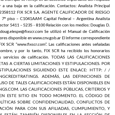
a una baja en la calificación. Contactos: Analista Principal
11 52358112 FIX SCR S.A. AGENTE CALIFICADOR DE RIESGO
– 7° piso – C1041AAM Capital Federal – Argentina Analista
ector 5411 – 5235 - 8100 Relación con los medios: Douglas D.
oug.elespe@fixscr.com Se utilizó el Manual de Calificación
ores disponible en www.cnv.gob.ar El informe correspondiente
FIX SCR “www.fixscr.com”. Las calificaciones antes señaladas
 nombre, y por lo tanto, FIX SCR ha recibido los honorarios
sus servicios de calificación. TODAS LAS CALIFICACIONES
JETAS A CIERTAS LIMITACIONES Y ESTIPULACIONES. POR
STIPULACIONES SIGUIENDO ESTE ENLACE: HTTP: / /
NGCREDITRATINGS. ADEMÁS, LAS DEFINICIONES DE
USO DE TALES CALIFICACIONES ESTÁN DISPONIBLES EN
S.COM. LAS CALIFICACIONES PÚBLICAS, CRITERIOS Y
 EN ESTE SITIO EN TODO MOMENTO. EL CÓDIGO DE
OLÍTICAS SOBRE CONFIDENCIALIDAD, CONFLICTOS DE
ACIÓN PARA CON SUS AFILIADAS, CUMPLIMIENTO, Y
S ESTÁN TAMBIÉN DISPONIBLES EN LA SECCIÓN DE