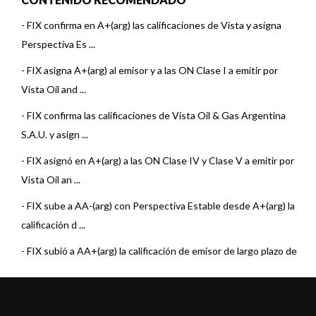
-
FIX confirma en A+(arg) las calificaciones de Vista y asigna
Perspectiva Es ...
-
FIX asigna A+(arg) al emisor y a las ON Clase I a emitir por
Vista Oil and ...
-
FIX confirma las calificaciones de Vista Oil & Gas Argentina
S.A.U. y asign ...
-
FIX asignó en A+(arg) a las ON Clase IV y Clase V a emitir por
Vista Oil an ...
-
FIX sube a AA-(arg) con Perspectiva Estable desde A+(arg) la
calificación d ...
-
FIX subió a AA+(arg) la calificación de emisor de largo plazo de
Vista Ener ...
-
FIX subió a AAA(arg) la calificación de emisor de largo plazo de
Vista Ener ...