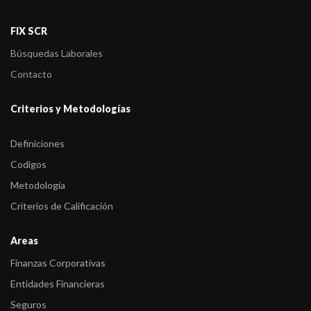
-
FIX confirmó en AAA(arg) la calificación de emisor de largo
FIX SCR
plazo de Vista ...
Búsquedas Laborales
-
FIX confirmó en AAA(arg) Perspectiva Estable, la calificación
Contacto
de emisor de ...
Criterios y Metodologías
Definiciones
Codigos
Metodología
Criterios de Calificación
Areas
Finanzas Corporativas
Entidades Financieras
Seguros