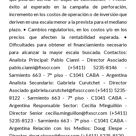
éxito al esperado en la campaña de perforación,
incremento en los costos de operación o de inversión que
deriven en una escala menor a la prevista para el mediano
plazo. • Cambios regulatorios, en los costos y/o en los
precios que afecten la rentabilidad esperada. •
Dificultades para obtener el financiamiento necesario
para alcanzar la mayor escala buscada. Contactos:
Analista Principal: Pablo Cianni – Director Asociado
pablo.cianni@fixscr.com (+5411) 5235-8146 -
Sarmiento 663 - 7° piso - C1041 CABA – Argentina
Analista Secundario: Gabriela Curutchet – Director
Asociado gabriela.curutchet@fixscr.com (+5411) 5235-
8122 - Sarmiento 663 - 7° piso - C1041 CABA –
Argentina Responsable Sector: Cecilia Minguillón -
Director Senior cecilia.minguillon@fixscr.com (+5411)
5235-8123 - Sarmiento 663 - 7° piso - C1041 CABA -
Argentina Relación con los Medios: Doug Elespe -
Director doug.elespe@fixscr.com (+5411) 5235-8120 -