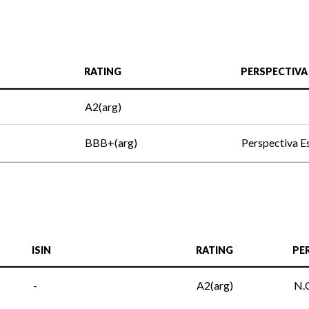
RATING
PERSPECTIVA
A2(arg)
BBB+(arg)
Perspectiva E
ISIN
RATING
PE
-
A2(arg)
N.