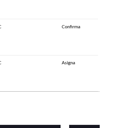
C
Confirma
C
Asigna