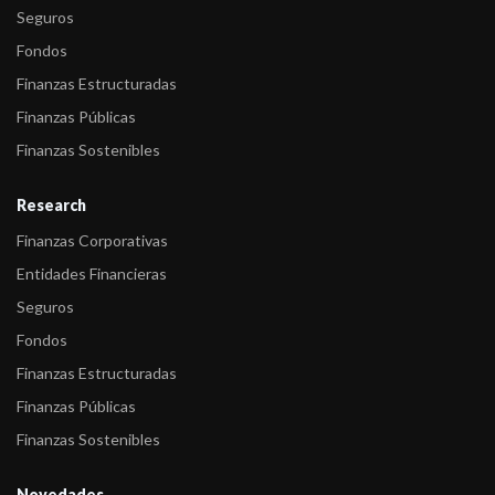
Seguros
-
Fitch confirma las calificaciones del Nuevo Banco del Chaco
Fondos
S.A.
Finanzas Estructuradas
-
Fitch asigna la calificación del Endeudamiento de Largo Plazo al
Finanzas Públicas
Nue ...
Finanzas Sostenibles
-
Fitch confirma la calificación del Nuevo Banco del Chaco S.A.
Research
-
Fitch confirma la calificación del Nuevo Banco del Chaco S.A.
Finanzas Corporativas
-
Fitch confirma la calificación del Nuevo Banco del Chaco S.A.
Entidades Financieras
-
Fitch confirma la calificación de NBCH
Seguros
Fondos
-
Fitch confirma la calificación de NBCH
Finanzas Estructuradas
-
Fitch confirma la calificación de NBCH
Finanzas Públicas
-
Fitch confirma la calificación de NBCH
Finanzas Sostenibles
-
Fitch confirma la calificación de NBCH
Novedades