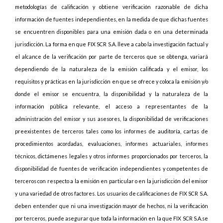
metodologías de calificación y obtiene verificación razonable de dicha
información de fuentes independientes, en la medida de que dichas fuentes
se encuentren disponibles para una emisión dada o en una determinada
jurisdicción. La forma en que FIX SCR S.A. lleve a cabo la investigación factual y
el alcance de la verificación por parte de terceros que se obtenga, variará
dependiendo de la naturaleza de la emisión calificada y el emisor, los
requisitos y prácticas en la jurisdicción en que se ofrece y coloca la emisión y/o
donde el emisor se encuentra, la disponibilidad y la naturaleza de la
información pública relevante, el acceso a representantes de la
administración del emisor y sus asesores, la disponibilidad de verificaciones
preexistentes de terceros tales como los informes de auditoría, cartas de
procedimientos acordadas, evaluaciones, informes actuariales, informes
técnicos, dictámenes legales y otros informes proporcionados por terceros, la
disponibilidad de fuentes de verificación independientes y competentes de
terceros con respecto a la emisión en particular o en la jurisdicción del emisor
y una variedad de otros factores. Los usuarios de calificaciones de FIX SCR S.A.
deben entender que ni una investigación mayor de hechos, ni la verificación
por terceros, puede asegurar que toda la información en la que FIX SCR S.A.se