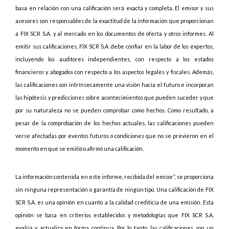
basa en relación con una calificación será exacta y completa. El emisor y sus
asesores son responsables de la exactitud de la información que proporcionan
a FIX SCR S.A. y al mercado en los documentos de oferta y otros informes. Al
emitir sus calificaciones, FIX SCR S.A. debe confiar en la labor de los expertos,
incluyendo los auditores independientes, con respecto a los estados
financieros y abogados con respecto a los aspectos legales y fiscales. Además,
las calificaciones son intrínsecamente una visión hacia el futuro e incorporan
las hipótesis y predicciones sobre acontecimientos que pueden suceder y que
por su naturaleza no se pueden comprobar como hechos. Como resultado, a
pesar de la comprobación de los hechos actuales, las calificaciones pueden
verse afectadas por eventos futuros o condiciones que no se previeron en el
momento en que se emitió o afirmó una calificación.
La información contenida en este informe, recibida del emisor”, se proporciona
sin ninguna representación o garantía de ningún tipo. Una calificación de FIX
SCR S.A. es una opinión en cuanto a la calidad crediticia de una emisión. Esta
opinión se basa en criterios establecidos y metodologías que FIX SCR S.A.
evalúa y actualiza en forma continua. Por lo tanto, las calificaciones son un