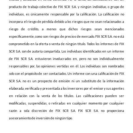
producto de trabajo colectivo de FIX SCR S.A. y ningún individuo, o grupo de
individuos, es únicamente responsable por la calificación. La calificación no
incorpora el riesgo de pérdida debido a los riesgos que no sean relacionados a
riesgo de crédito, a menos que dichos riesgos sean mencionados
específicamente, como son riesgos de precio o de mercado. FIX SCR S.A. no está
comprometido en la oferta o venta de ningún título. Todos los informes de FIX
SCR S.A. son de autoría compartida. Los individuos identificados en un informe
de FIX SCR S.A. estuvieron involucrados en, pero no son individualmente
responsables por, las opiniones vertidas en él. Los individuos son nombrados
solo con el propósito de ser contactados. Un informe con una calificación de FIX
SCR S.A. no es un prospecto de emisión ni un substituto de la información
elaborada, verificada y presentada a los inversores por el emisor y sus agentes
en relación con la venta de los títulos. Las calificaciones pueden ser
modificadas, suspendidas, o retiradas en cualquier momento por cualquier
razón a sola discreción de FIX SCR S.A. FIX SCR S.A. no proporciona
asesoramiento de inversión de ningún tipo.