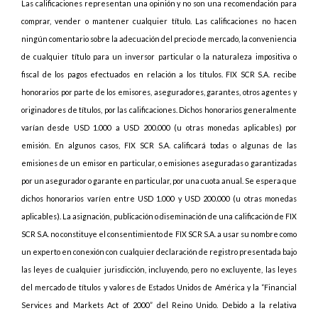
Las calificaciones representan una opinión y no son una recomendación para
comprar, vender o mantener cualquier título. Las calificaciones no hacen
ningún comentario sobre la adecuación del precio de mercado, la conveniencia
de cualquier título para un inversor particular o la naturaleza impositiva o
fiscal de los pagos efectuados en relación a los títulos. FIX SCR S.A. recibe
honorarios por parte de los emisores, aseguradores, garantes, otros agentes y
originadores de títulos, por las calificaciones. Dichos honorarios generalmente
varían desde USD 1.000 a USD 200.000 (u otras monedas aplicables) por
emisión. En algunos casos, FIX SCR S.A. calificará todas o algunas de las
emisiones de un emisor en particular, o emisiones aseguradas o garantizadas
por un asegurador o garante en particular, por una cuota anual. Se espera que
dichos honorarios varíen entre USD 1.000 y USD 200.000 (u otras monedas
aplicables). La asignación, publicación o diseminación de una calificación de FIX
SCR S.A. no constituye el consentimiento de FIX SCR S.A. a usar su nombre como
un experto en conexión con cualquier declaración de registro presentada bajo
las leyes de cualquier jurisdicción, incluyendo, pero no excluyente, las leyes
del mercado de títulos y valores de Estados Unidos de América y la “Financial
Services and Markets Act of 2000” del Reino Unido. Debido a la relativa