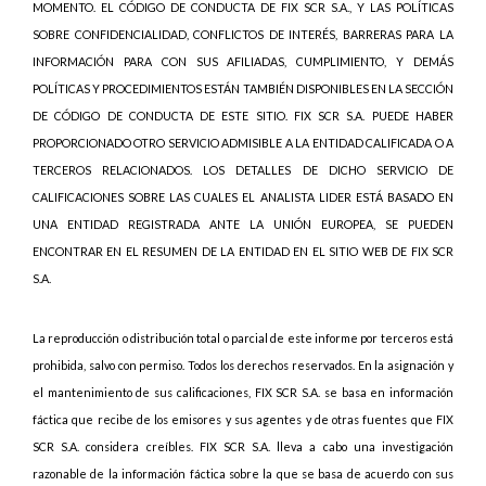
MOMENTO. EL CÓDIGO DE CONDUCTA DE FIX SCR S.A., Y LAS POLÍTICAS
SOBRE CONFIDENCIALIDAD, CONFLICTOS DE INTERÉS, BARRERAS PARA LA
INFORMACIÓN PARA CON SUS AFILIADAS, CUMPLIMIENTO, Y DEMÁS
POLÍTICAS Y PROCEDIMIENTOS ESTÁN TAMBIÉN DISPONIBLES EN LA SECCIÓN
DE CÓDIGO DE CONDUCTA DE ESTE SITIO. FIX SCR S.A. PUEDE HABER
PROPORCIONADO OTRO SERVICIO ADMISIBLE A LA ENTIDAD CALIFICADA O A
TERCEROS RELACIONADOS. LOS DETALLES DE DICHO SERVICIO DE
CALIFICACIONES SOBRE LAS CUALES EL ANALISTA LIDER ESTÁ BASADO EN
UNA ENTIDAD REGISTRADA ANTE LA UNIÓN EUROPEA, SE PUEDEN
ENCONTRAR EN EL RESUMEN DE LA ENTIDAD EN EL SITIO WEB DE FIX SCR
S.A.
La reproducción o distribución total o parcial de este informe por terceros está
prohibida, salvo con permiso. Todos los derechos reservados. En la asignación y
el mantenimiento de sus calificaciones, FIX SCR S.A. se basa en información
fáctica que recibe de los emisores y sus agentes y de otras fuentes que FIX
SCR S.A. considera creíbles. FIX SCR S.A. lleva a cabo una investigación
razonable de la información fáctica sobre la que se basa de acuerdo con sus