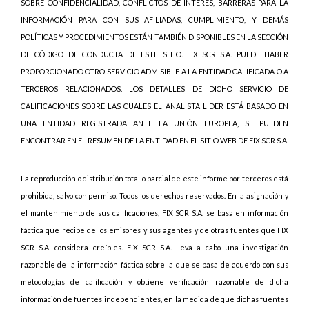
SOBRE CONFIDENCIALIDAD, CONFLICTOS DE INTERÉS, BARRERAS PARA LA
INFORMACIÓN PARA CON SUS AFILIADAS, CUMPLIMIENTO, Y DEMÁS
POLÍTICAS Y PROCEDIMIENTOS ESTÁN TAMBIÉN DISPONIBLES EN LA SECCIÓN
DE CÓDIGO DE CONDUCTA DE ESTE SITIO. FIX SCR S.A. PUEDE HABER
PROPORCIONADO OTRO SERVICIO ADMISIBLE A LA ENTIDAD CALIFICADA O A
TERCEROS RELACIONADOS. LOS DETALLES DE DICHO SERVICIO DE
CALIFICACIONES SOBRE LAS CUALES EL ANALISTA LIDER ESTÁ BASADO EN
UNA ENTIDAD REGISTRADA ANTE LA UNIÓN EUROPEA, SE PUEDEN
ENCONTRAR EN EL RESUMEN DE LA ENTIDAD EN EL SITIO WEB DE FIX SCR S.A.
La reproducción o distribución total o parcial de este informe por terceros está
prohibida, salvo con permiso. Todos los derechos reservados. En la asignación y
el mantenimiento de sus calificaciones, FIX SCR S.A. se basa en información
fáctica que recibe de los emisores y sus agentes y de otras fuentes que FIX
SCR S.A. considera creíbles. FIX SCR S.A. lleva a cabo una investigación
razonable de la información fáctica sobre la que se basa de acuerdo con sus
metodologías de calificación y obtiene verificación razonable de dicha
información de fuentes independientes, en la medida de que dichas fuentes