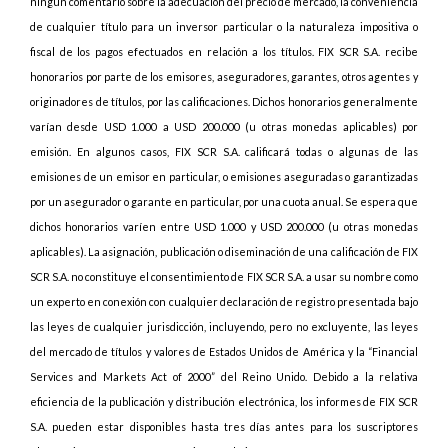
ningún comentario sobre la adecuación del precio de mercado, la conveniencia
de cualquier título para un inversor particular o la naturaleza impositiva o
fiscal de los pagos efectuados en relación a los títulos. FIX SCR S.A. recibe
honorarios por parte de los emisores, aseguradores, garantes, otros agentes y
originadores de títulos, por las calificaciones. Dichos honorarios generalmente
varían desde USD 1.000 a USD 200.000 (u otras monedas aplicables) por
emisión. En algunos casos, FIX SCR S.A. calificará todas o algunas de las
emisiones de un emisor en particular, o emisiones aseguradas o garantizadas
por un asegurador o garante en particular, por una cuota anual. Se espera que
dichos honorarios varíen entre USD 1.000 y USD 200.000 (u otras monedas
aplicables). La asignación, publicación o diseminación de una calificación de FIX
SCR S.A. no constituye el consentimiento de FIX SCR S.A. a usar su nombre como
un experto en conexión con cualquier declaración de registro presentada bajo
las leyes de cualquier jurisdicción, incluyendo, pero no excluyente, las leyes
del mercado de títulos y valores de Estados Unidos de América y la “Financial
Services and Markets Act of 2000” del Reino Unido. Debido a la relativa
eficiencia de la publicación y distribución electrónica, los informes de FIX SCR
S.A. pueden estar disponibles hasta tres días antes para los suscriptores