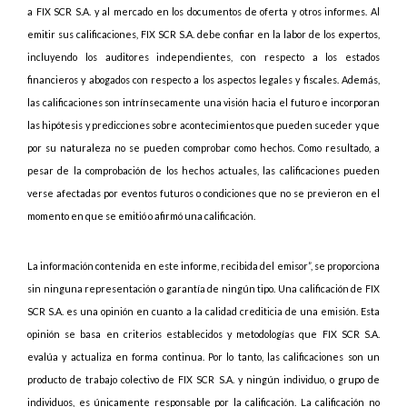
a FIX SCR S.A. y al mercado en los documentos de oferta y otros informes. Al
emitir sus calificaciones, FIX SCR S.A. debe confiar en la labor de los expertos,
incluyendo los auditores independientes, con respecto a los estados
financieros y abogados con respecto a los aspectos legales y fiscales. Además,
las calificaciones son intrínsecamente una visión hacia el futuro e incorporan
las hipótesis y predicciones sobre acontecimientos que pueden suceder y que
por su naturaleza no se pueden comprobar como hechos. Como resultado, a
pesar de la comprobación de los hechos actuales, las calificaciones pueden
verse afectadas por eventos futuros o condiciones que no se previeron en el
momento en que se emitió o afirmó una calificación.
La información contenida en este informe, recibida del emisor”, se proporciona
sin ninguna representación o garantía de ningún tipo. Una calificación de FIX
SCR S.A. es una opinión en cuanto a la calidad crediticia de una emisión. Esta
opinión se basa en criterios establecidos y metodologías que FIX SCR S.A.
evalúa y actualiza en forma continua. Por lo tanto, las calificaciones son un
producto de trabajo colectivo de FIX SCR S.A. y ningún individuo, o grupo de
individuos, es únicamente responsable por la calificación. La calificación no