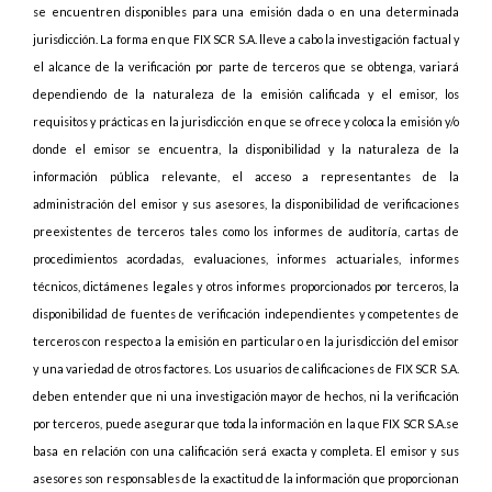
se encuentren disponibles para una emisión dada o en una determinada
jurisdicción. La forma en que FIX SCR S.A. lleve a cabo la investigación factual y
el alcance de la verificación por parte de terceros que se obtenga, variará
dependiendo de la naturaleza de la emisión calificada y el emisor, los
requisitos y prácticas en la jurisdicción en que se ofrece y coloca la emisión y/o
donde el emisor se encuentra, la disponibilidad y la naturaleza de la
información pública relevante, el acceso a representantes de la
administración del emisor y sus asesores, la disponibilidad de verificaciones
preexistentes de terceros tales como los informes de auditoría, cartas de
procedimientos acordadas, evaluaciones, informes actuariales, informes
técnicos, dictámenes legales y otros informes proporcionados por terceros, la
disponibilidad de fuentes de verificación independientes y competentes de
terceros con respecto a la emisión en particular o en la jurisdicción del emisor
y una variedad de otros factores. Los usuarios de calificaciones de FIX SCR S.A.
deben entender que ni una investigación mayor de hechos, ni la verificación
por terceros, puede asegurar que toda la información en la que FIX SCR S.A.se
basa en relación con una calificación será exacta y completa. El emisor y sus
asesores son responsables de la exactitud de la información que proporcionan