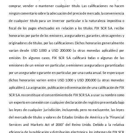
comprar, vender o mantener cualquier título. Las calificaciones no hacen
ningún comentario sobre la adecuación del precio de mercado, la conveniencia
de cualquier título para un inversor particular o la naturaleza impositiva o
fiscal de los pagos efectuados en relación a los títulos. FIX SCR S.A. recibe
honorarios por parte de los emisores, aseguradores, garantes, otros agentes y
originadores de títulos, por las calificaciones. Dichos honorarios generalmente
varían desde USD 1.000 a USD 200.000 (u otras monedas aplicables) por
emisión. En algunos casos, FIX SCR S.A. calificará todas o algunas de las
emisiones de un emisor en particular, o emisiones aseguradas o garantizadas
por un asegurador o garante en particular, por una cuota anual. Se espera que
dichos honorarios varíen entre USD 1.000 y USD 200.000 (u otras monedas
aplicables). La asignación, publicación o diseminación de una calificación de FIX
SCR S.A. no constituye el consentimiento de FIX SCR S.A. a usar su nombre como
un experto en conexión con cualquier declaración de registro presentada bajo
las leyes de cualquier jurisdicción, incluyendo, pero no excluyente, las leyes
del mercado de títulos y valores de Estados Unidos de América y la “Financial
Services and Markets Act of 2000” del Reino Unido. Debido a la relativa
eficiencia de la publicación y distribución electrónica, los informes de FIX SCR