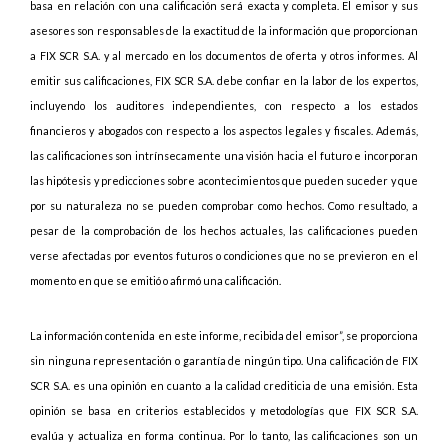
basa en relación con una calificación será exacta y completa. El emisor y sus
asesores son responsables de la exactitud de la información que proporcionan
a FIX SCR S.A. y al mercado en los documentos de oferta y otros informes. Al
emitir sus calificaciones, FIX SCR S.A. debe confiar en la labor de los expertos,
incluyendo los auditores independientes, con respecto a los estados
financieros y abogados con respecto a los aspectos legales y fiscales. Además,
las calificaciones son intrínsecamente una visión hacia el futuro e incorporan
las hipótesis y predicciones sobre acontecimientos que pueden suceder y que
por su naturaleza no se pueden comprobar como hechos. Como resultado, a
pesar de la comprobación de los hechos actuales, las calificaciones pueden
verse afectadas por eventos futuros o condiciones que no se previeron en el
momento en que se emitió o afirmó una calificación.
La información contenida en este informe, recibida del emisor”, se proporciona
sin ninguna representación o garantía de ningún tipo. Una calificación de FIX
SCR S.A. es una opinión en cuanto a la calidad crediticia de una emisión. Esta
opinión se basa en criterios establecidos y metodologías que FIX SCR S.A.
evalúa y actualiza en forma continua. Por lo tanto, las calificaciones son un