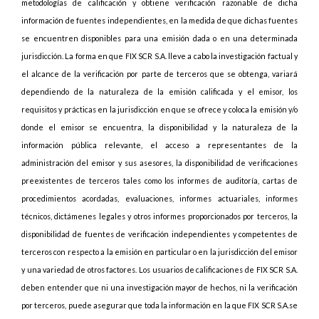
metodologías de calificación y obtiene verificación razonable de dicha
información de fuentes independientes, en la medida de que dichas fuentes
se encuentren disponibles para una emisión dada o en una determinada
jurisdicción. La forma en que FIX SCR S.A. lleve a cabo la investigación factual y
el alcance de la verificación por parte de terceros que se obtenga, variará
dependiendo de la naturaleza de la emisión calificada y el emisor, los
requisitos y prácticas en la jurisdicción en que se ofrece y coloca la emisión y/o
donde el emisor se encuentra, la disponibilidad y la naturaleza de la
información pública relevante, el acceso a representantes de la
administración del emisor y sus asesores, la disponibilidad de verificaciones
preexistentes de terceros tales como los informes de auditoría, cartas de
procedimientos acordadas, evaluaciones, informes actuariales, informes
técnicos, dictámenes legales y otros informes proporcionados por terceros, la
disponibilidad de fuentes de verificación independientes y competentes de
terceros con respecto a la emisión en particular o en la jurisdicción del emisor
y una variedad de otros factores. Los usuarios de calificaciones de FIX SCR S.A.
deben entender que ni una investigación mayor de hechos, ni la verificación
por terceros, puede asegurar que toda la información en la que FIX SCR S.A.se