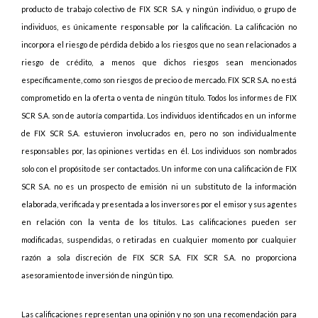
producto de trabajo colectivo de FIX SCR S.A. y ningún individuo, o grupo de
individuos, es únicamente responsable por la calificación. La calificación no
incorpora el riesgo de pérdida debido a los riesgos que no sean relacionados a
riesgo de crédito, a menos que dichos riesgos sean mencionados
específicamente, como son riesgos de precio o de mercado. FIX SCR S.A. no está
comprometido en la oferta o venta de ningún título. Todos los informes de FIX
SCR S.A. son de autoría compartida. Los individuos identificados en un informe
de FIX SCR S.A. estuvieron involucrados en, pero no son individualmente
responsables por, las opiniones vertidas en él. Los individuos son nombrados
solo con el propósito de ser contactados. Un informe con una calificación de FIX
SCR S.A. no es un prospecto de emisión ni un substituto de la información
elaborada, verificada y presentada a los inversores por el emisor y sus agentes
en relación con la venta de los títulos. Las calificaciones pueden ser
modificadas, suspendidas, o retiradas en cualquier momento por cualquier
razón a sola discreción de FIX SCR S.A. FIX SCR S.A. no proporciona
asesoramiento de inversión de ningún tipo.
Las calificaciones representan una opinión y no son una recomendación para