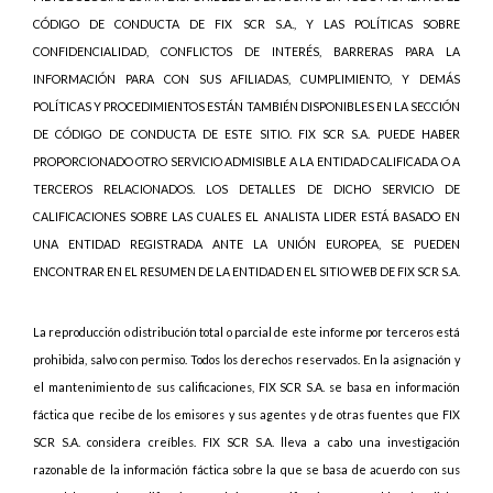
CÓDIGO DE CONDUCTA DE FIX SCR S.A., Y LAS POLÍTICAS SOBRE
CONFIDENCIALIDAD, CONFLICTOS DE INTERÉS, BARRERAS PARA LA
INFORMACIÓN PARA CON SUS AFILIADAS, CUMPLIMIENTO, Y DEMÁS
POLÍTICAS Y PROCEDIMIENTOS ESTÁN TAMBIÉN DISPONIBLES EN LA SECCIÓN
DE CÓDIGO DE CONDUCTA DE ESTE SITIO. FIX SCR S.A. PUEDE HABER
PROPORCIONADO OTRO SERVICIO ADMISIBLE A LA ENTIDAD CALIFICADA O A
TERCEROS RELACIONADOS. LOS DETALLES DE DICHO SERVICIO DE
CALIFICACIONES SOBRE LAS CUALES EL ANALISTA LIDER ESTÁ BASADO EN
UNA ENTIDAD REGISTRADA ANTE LA UNIÓN EUROPEA, SE PUEDEN
ENCONTRAR EN EL RESUMEN DE LA ENTIDAD EN EL SITIO WEB DE FIX SCR S.A.
La reproducción o distribución total o parcial de este informe por terceros está
prohibida, salvo con permiso. Todos los derechos reservados. En la asignación y
el mantenimiento de sus calificaciones, FIX SCR S.A. se basa en información
fáctica que recibe de los emisores y sus agentes y de otras fuentes que FIX
SCR S.A. considera creíbles. FIX SCR S.A. lleva a cabo una investigación
razonable de la información fáctica sobre la que se basa de acuerdo con sus