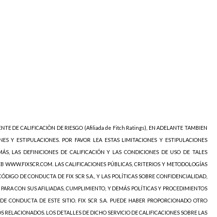
NTE DE CALIFICACIÒN DE RIESGO (Afiliada de Fitch Ratings), EN ADELANTE TAMBIEN
NES Y ESTIPULACIONES. POR FAVOR LEA ESTAS LIMITACIONES Y ESTIPULACIONES
ÁS, LAS DEFINICIONES DE CALIFICACIÓN Y LAS CONDICIONES DE USO DE TALES
EB WWW.FIXSCR.COM. LAS CALIFICACIONES PÚBLICAS, CRITERIOS Y METODOLOGÍAS
ÓDIGO DE CONDUCTA DE FIX SCR S.A., Y LAS POLÍTICAS SOBRE CONFIDENCIALIDAD,
 PARA CON SUS AFILIADAS, CUMPLIMIENTO, Y DEMÁS POLÍTICAS Y PROCEDIMIENTOS
DE CONDUCTA DE ESTE SITIO. FIX SCR S.A. PUEDE HABER PROPORCIONADO OTRO
OS RELACIONADOS. LOS DETALLES DE DICHO SERVICIO DE CALIFICACIONES SOBRE LAS