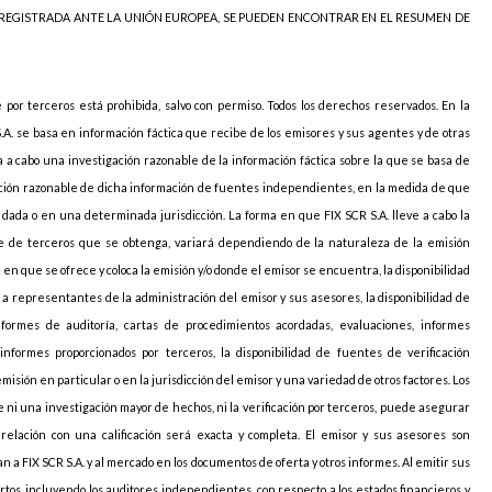
 REGISTRADA ANTE LA UNIÓN EUROPEA, SE PUEDEN ENCONTRAR EN EL RESUMEN DE
e por terceros está prohibida, salvo con permiso. Todos los derechos reservados. En la
S.A. se basa en información fáctica que recibe de los emisores y sus agentes y de otras
va a cabo una investigación razonable de la información fáctica sobre la que se basa de
icación razonable de dicha información de fuentes independientes, en la medida de que
ada o en una determinada jurisdicción. La forma en que FIX SCR S.A. lleve a cabo la
arte de terceros que se obtenga, variará dependiendo de la naturaleza de la emisión
ión en que se ofrece y coloca la emisión y/o donde el emisor se encuentra, la disponibilidad
o a representantes de la administración del emisor y sus asesores, la disponibilidad de
nformes de auditoría, cartas de procedimientos acordadas, evaluaciones, informes
informes proporcionados por terceros, la disponibilidad de fuentes de verificación
sión en particular o en la jurisdicción del emisor y una variedad de otros factores. Los
 ni una investigación mayor de hechos, ni la verificación por terceros, puede asegurar
elación con una calificación será exacta y completa. El emisor y sus asesores son
 a FIX SCR S.A. y al mercado en los documentos de oferta y otros informes. Al emitir sus
pertos, incluyendo los auditores independientes, con respecto a los estados financieros y