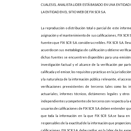
CUALES EL ANALISTA LIDER ESTÁ BASADO EN UNA ENTIDAD
LA ENTIDAD EN EL SITIO WEB DE FIX SCR S.A.
La reproducción o distribución total o parcial de este inform
asignación y el mantenimiento de sus calificaciones, FIX SCR 
fuentes que FIX SCR S.A. considera creíbles. FIX SCR S.A. lle
acuerdo con sus metodologías de calificación y obtiene verif
dichas fuentes se encuentren disponibles para una emisión d
investigación factual y el alcance de la verificación por p
calificada y el emisor, los requisitos y prácticas en la jurisdicc
y la naturaleza de la información pública relevante, el acces
verificaciones preexistentes de terceros tales como los i
actuariales, informes técnicos, dictámenes legales y otros 
independientes y competentes de terceros con respecto a la emi
usuarios de calificaciones de FIX SCR S.A. deben entender que
que toda la información en la que FIX SCR S.A.se basa en r
responsables de la exactitud de la información que proporcionan
calificaciones, FIX SCR S.A. debe confiar en la labor de los ex