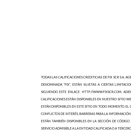
TODAS LAS CALIFICACIONES CREDITICIAS DE FIX SCR S.A. AGE
DENOMINADA “FIX”, ESTÁN SUJETAS A CIERTAS LIMITACIO
SIGUIENDO ESTE ENLACE: HTTP://WWW.FIXSCR.COM. ADEM
CALIFICACIONES ESTÁN DISPONIBLES EN NUESTRO SITIO W
ESTÁN DISPONIBLES EN ESTE SITIO EN TODO MOMENTO. EL C
CONFLICTOS DE INTERÉS, BARRERAS PARA LA INFORMACIÓN
ESTÁN TAMBIÉN DISPONIBLES EN LA SECCIÓN DE CÓDIGO 
SERVICIO ADMISIBLE A LA ENTIDAD CALIFICADA O A TERCER