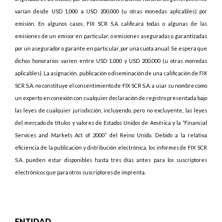
varían desde USD 1.000 a USD 200.000 (u otras monedas aplicables) por
emisión. En algunos casos, FIX SCR S.A. calificará todas o algunas de las
emisiones de un emisor en particular, o emisiones aseguradas o garantizadas
por un asegurador o garante en particular, por una cuota anual. Se espera que
dichos honorarios varíen entre USD 1.000 y USD 200.000 (u otras monedas
aplicables). La asignación, publicación o diseminación de una calificación de FIX
SCR S.A. no constituye el consentimiento de FIX SCR S.A. a usar su nombre como
un experto en conexión con cualquier declaración de registro presentada bajo
las leyes de cualquier jurisdicción, incluyendo, pero no excluyente, las leyes
del mercado de títulos y valores de Estados Unidos de América y la “Financial
Services and Markets Act of 2000” del Reino Unido. Debido a la relativa
eficiencia de la publicación y distribución electrónica, los informes de FIX SCR
S.A. pueden estar disponibles hasta tres días antes para los suscriptores
electrónicos que para otros suscriptores de imprenta.
ENTIDAD