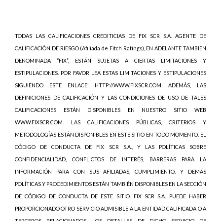
TODAS LAS CALIFICACIONES CREDITICIAS DE FIX SCR S.A. AGENTE DE
CALIFICACIÒN DE RIESGO (Afiliada de Fitch Ratings), EN ADELANTE TAMBIEN
DENOMINADA “FIX”, ESTÁN SUJETAS A CIERTAS LIMITACIONES Y
ESTIPULACIONES. POR FAVOR LEA ESTAS LIMITACIONES Y ESTIPULACIONES
SIGUIENDO ESTE ENLACE: HTTP://WWW.FIXSCR.COM. ADEMÁS, LAS
DEFINICIONES DE CALIFICACIÓN Y LAS CONDICIONES DE USO DE TALES
CALIFICACIONES ESTÁN DISPONIBLES EN NUESTRO SITIO WEB
WWW.FIXSCR.COM. LAS CALIFICACIONES PÚBLICAS, CRITERIOS Y
METODOLOGÍAS ESTÁN DISPONIBLES EN ESTE SITIO EN TODO MOMENTO. EL
CÓDIGO DE CONDUCTA DE FIX SCR S.A., Y LAS POLÍTICAS SOBRE
CONFIDENCIALIDAD, CONFLICTOS DE INTERÉS, BARRERAS PARA LA
INFORMACIÓN PARA CON SUS AFILIADAS, CUMPLIMIENTO, Y DEMÁS
POLÍTICAS Y PROCEDIMIENTOS ESTÁN TAMBIÉN DISPONIBLES EN LA SECCIÓN
DE CÓDIGO DE CONDUCTA DE ESTE SITIO. FIX SCR S.A. PUEDE HABER
PROPORCIONADO OTRO SERVICIO ADMISIBLE A LA ENTIDAD CALIFICADA O A
TERCEROS RELACIONADOS. LOS DETALLES DE DICHO SERVICIO DE