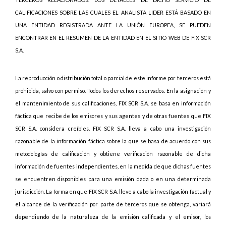
CALIFICACIONES SOBRE LAS CUALES EL ANALISTA LIDER ESTÁ BASADO EN
UNA ENTIDAD REGISTRADA ANTE LA UNIÓN EUROPEA, SE PUEDEN
ENCONTRAR EN EL RESUMEN DE LA ENTIDAD EN EL SITIO WEB DE FIX SCR
S.A.
La reproducción o distribución total o parcial de este informe por terceros está
prohibida, salvo con permiso. Todos los derechos reservados. En la asignación y
el mantenimiento de sus calificaciones, FIX SCR S.A. se basa en información
fáctica que recibe de los emisores y sus agentes y de otras fuentes que FIX
SCR S.A. considera creíbles. FIX SCR S.A. lleva a cabo una investigación
razonable de la información fáctica sobre la que se basa de acuerdo con sus
metodologías de calificación y obtiene verificación razonable de dicha
información de fuentes independientes, en la medida de que dichas fuentes
se encuentren disponibles para una emisión dada o en una determinada
jurisdicción. La forma en que FIX SCR S.A. lleve a cabo la investigación factual y
el alcance de la verificación por parte de terceros que se obtenga, variará
dependiendo de la naturaleza de la emisión calificada y el emisor, los