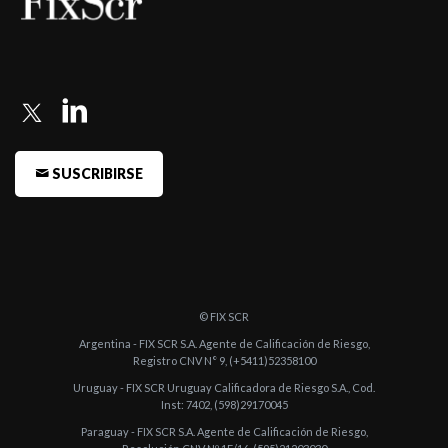
XXII y C ...
-
FIX (afiliada de Fitch Ratings) asigna calificación a GST sube la
calificac ...
-
FIX (afiliada de Fitch Ratings) revisó las calificaciones de las
Entidades ...
SUSCRIBIRSE
© FIX SCR
Argentina - FIX SCR S.A. Agente de Calificación de Riesgo,
Registro CNV N° 9, (+5411)52358100
Uruguay - FIX SCR Uruguay Calificadora de Riesgo S.A., Cod.
Inst: 7402, (598)29170045
Paraguay - FIX SCR S.A. Agente de Calificación de Riesgo,