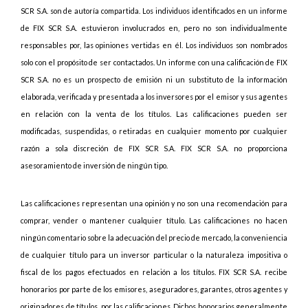
SCR S.A. son de autoría compartida. Los individuos identificados en un informe
de FIX SCR S.A. estuvieron involucrados en, pero no son individualmente
responsables por, las opiniones vertidas en él. Los individuos son nombrados
solo con el propósito de ser contactados. Un informe con una calificación de FIX
SCR S.A. no es un prospecto de emisión ni un substituto de la información
elaborada, verificada y presentada a los inversores por el emisor y sus agentes
en relación con la venta de los títulos. Las calificaciones pueden ser
modificadas, suspendidas, o retiradas en cualquier momento por cualquier
razón a sola discreción de FIX SCR S.A. FIX SCR S.A. no proporciona
asesoramiento de inversión de ningún tipo.
Las calificaciones representan una opinión y no son una recomendación para
comprar, vender o mantener cualquier título. Las calificaciones no hacen
ningún comentario sobre la adecuación del precio de mercado, la conveniencia
de cualquier título para un inversor particular o la naturaleza impositiva o
fiscal de los pagos efectuados en relación a los títulos. FIX SCR S.A. recibe
honorarios por parte de los emisores, aseguradores, garantes, otros agentes y
originadores de títulos, por las calificaciones. Dichos honorarios generalmente