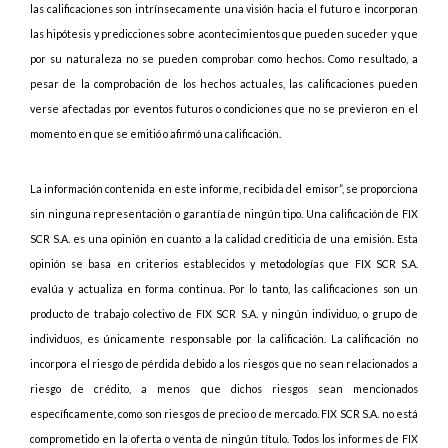
las calificaciones son intrínsecamente una visión hacia el futuro e incorporan
las hipótesis y predicciones sobre acontecimientos que pueden suceder y que
por su naturaleza no se pueden comprobar como hechos. Como resultado, a
pesar de la comprobación de los hechos actuales, las calificaciones pueden
verse afectadas por eventos futuros o condiciones que no se previeron en el
momento en que se emitió o afirmó una calificación.
La información contenida en este informe, recibida del emisor”, se proporciona
sin ninguna representación o garantía de ningún tipo. Una calificación de FIX
SCR S.A. es una opinión en cuanto a la calidad crediticia de una emisión. Esta
opinión se basa en criterios establecidos y metodologías que FIX SCR S.A.
evalúa y actualiza en forma continua. Por lo tanto, las calificaciones son un
producto de trabajo colectivo de FIX SCR S.A. y ningún individuo, o grupo de
individuos, es únicamente responsable por la calificación. La calificación no
incorpora el riesgo de pérdida debido a los riesgos que no sean relacionados a
riesgo de crédito, a menos que dichos riesgos sean mencionados
específicamente, como son riesgos de precio o de mercado. FIX SCR S.A. no está
comprometido en la oferta o venta de ningún título. Todos los informes de FIX