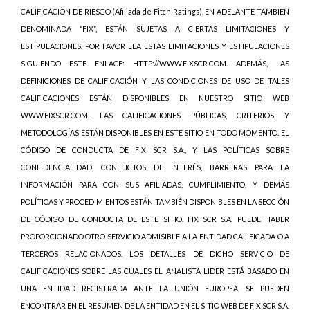
CALIFICACIÒN DE RIESGO (Afiliada de Fitch Ratings), EN ADELANTE TAMBIEN
DENOMINADA “FIX”, ESTÁN SUJETAS A CIERTAS LIMITACIONES Y
ESTIPULACIONES. POR FAVOR LEA ESTAS LIMITACIONES Y ESTIPULACIONES
SIGUIENDO ESTE ENLACE: HTTP://WWW.FIXSCR.COM. ADEMÁS, LAS
DEFINICIONES DE CALIFICACIÓN Y LAS CONDICIONES DE USO DE TALES
CALIFICACIONES ESTÁN DISPONIBLES EN NUESTRO SITIO WEB
WWW.FIXSCR.COM. LAS CALIFICACIONES PÚBLICAS, CRITERIOS Y
METODOLOGÍAS ESTÁN DISPONIBLES EN ESTE SITIO EN TODO MOMENTO. EL
CÓDIGO DE CONDUCTA DE FIX SCR S.A., Y LAS POLÍTICAS SOBRE
CONFIDENCIALIDAD, CONFLICTOS DE INTERÉS, BARRERAS PARA LA
INFORMACIÓN PARA CON SUS AFILIADAS, CUMPLIMIENTO, Y DEMÁS
POLÍTICAS Y PROCEDIMIENTOS ESTÁN TAMBIÉN DISPONIBLES EN LA SECCIÓN
DE CÓDIGO DE CONDUCTA DE ESTE SITIO. FIX SCR S.A. PUEDE HABER
PROPORCIONADO OTRO SERVICIO ADMISIBLE A LA ENTIDAD CALIFICADA O A
TERCEROS RELACIONADOS. LOS DETALLES DE DICHO SERVICIO DE
CALIFICACIONES SOBRE LAS CUALES EL ANALISTA LIDER ESTÁ BASADO EN
UNA ENTIDAD REGISTRADA ANTE LA UNIÓN EUROPEA, SE PUEDEN
ENCONTRAR EN EL RESUMEN DE LA ENTIDAD EN EL SITIO WEB DE FIX SCR S.A.