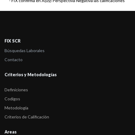
-
FIX confirma en A(uy) Perspectiva Negativa las calificaciones
de Runtuna S. ...
FIX SCR
Búsquedas Laborales
Contacto
Criterios y Metodologías
Definiciones
Codigos
Metodología
Criterios de Calificación
Areas