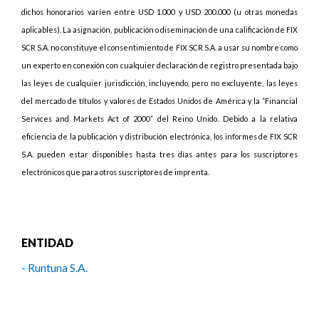
dichos honorarios varíen entre USD 1.000 y USD 200.000 (u otras monedas
aplicables). La asignación, publicación o diseminación de una calificación de FIX
SCR S.A. no constituye el consentimiento de FIX SCR S.A. a usar su nombre como
un experto en conexión con cualquier declaración de registro presentada bajo
las leyes de cualquier jurisdicción, incluyendo, pero no excluyente, las leyes
del mercado de títulos y valores de Estados Unidos de América y la “Financial
Services and Markets Act of 2000” del Reino Unido. Debido a la relativa
eficiencia de la publicación y distribución electrónica, los informes de FIX SCR
S.A. pueden estar disponibles hasta tres días antes para los suscriptores
electrónicos que para otros suscriptores de imprenta.
ENTIDAD
- Runtuna S.A.