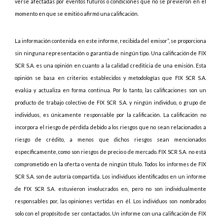
verse afectadas por eventos futuros o condiciones que no se previeron en el
momento en que se emitió o afirmó una calificación.
La información contenida en este informe, recibida del emisor”, se proporciona
sin ninguna representación o garantía de ningún tipo. Una calificación de FIX
SCR S.A. es una opinión en cuanto a la calidad crediticia de una emisión. Esta
opinión se basa en criterios establecidos y metodologías que FIX SCR S.A.
evalúa y actualiza en forma continua. Por lo tanto, las calificaciones son un
producto de trabajo colectivo de FIX SCR S.A. y ningún individuo, o grupo de
individuos, es únicamente responsable por la calificación. La calificación no
incorpora el riesgo de pérdida debido a los riesgos que no sean relacionados a
riesgo de crédito, a menos que dichos riesgos sean mencionados
específicamente, como son riesgos de precio o de mercado. FIX SCR S.A. no está
comprometido en la oferta o venta de ningún título. Todos los informes de FIX
SCR S.A. son de autoría compartida. Los individuos identificados en un informe
de FIX SCR S.A. estuvieron involucrados en, pero no son individualmente
responsables por, las opiniones vertidas en él. Los individuos son nombrados
solo con el propósito de ser contactados. Un informe con una calificación de FIX