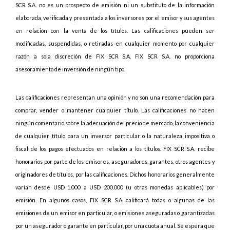
SCR S.A. no es un prospecto de emisión ni un substituto de la información
elaborada, verificada y presentada a los inversores por el emisor y sus agentes
en relación con la venta de los títulos. Las calificaciones pueden ser
modificadas, suspendidas, o retiradas en cualquier momento por cualquier
razón a sola discreción de FIX SCR S.A. FIX SCR S.A. no proporciona
asesoramiento de inversión de ningún tipo.
Las calificaciones representan una opinión y no son una recomendación para
comprar, vender o mantener cualquier título. Las calificaciones no hacen
ningún comentario sobre la adecuación del precio de mercado, la conveniencia
de cualquier título para un inversor particular o la naturaleza impositiva o
fiscal de los pagos efectuados en relación a los títulos. FIX SCR S.A. recibe
honorarios por parte de los emisores, aseguradores, garantes, otros agentes y
originadores de títulos, por las calificaciones. Dichos honorarios generalmente
varían desde USD 1.000 a USD 200.000 (u otras monedas aplicables) por
emisión. En algunos casos, FIX SCR S.A. calificará todas o algunas de las
emisiones de un emisor en particular, o emisiones aseguradas o garantizadas
por un asegurador o garante en particular, por una cuota anual. Se espera que