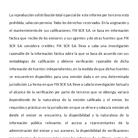
La reproducción o distribución total o parcial de este informe por terceros está
prohibida, salvo con permiso. Todos los derechos reservados. En la asignación y
el mantenimiento de sus calificaciones, FIX SCR S.A. se basa en información
fáctica que recibe de los emisores y sus agentes y de otras fuentes que FIX
SCR S.A. considera creíbles. FIX SCR S.A. lleva a cabo una investigación
razonable de la información fáctica sobre la que se basa de acuerdo con sus
metodologías de calificación y obtiene verificación razonable de dicha
información de fuentes independientes, en la medida de que dichas fuentes
se encuentren disponibles para una emisión dada o en una determinada
jurisdicción. La forma en que FIX SCR S.A. lleve a cabo la investigación factual y
el alcance de la verificación por parte de terceros que se obtenga, variará
dependiendo de la naturaleza de la emisión calificada y el emisor, los
requisitos y prácticas en la jurisdicción en que se ofrece y coloca la emisión y/o
donde el emisor se encuentra, la disponibilidad y la naturaleza de la
información pública relevante, el acceso a representantes de la
administración del emisor y sus asesores, la disponibilidad de verificaciones