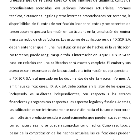
preexistentes de terceros tales como los informes de auditoría, cartas de
procedimientos acordadas, evaluaciones, informes actuariales, informes
técnicos, dictámenes legales y otros informes proporcionados por terceros, la
disponibilidad de fuentes de verificación independientes y competentes de
terceros con respecto a la emisión en particular o en la jurisdicción del emisor
y una variedad de otros factores. Los usuarios de calificaciones de FIX SCR S.A.
deben entender que ni una investigación mayor de hechos, ni la verificación
por terceros, puede asegurar que toda la información en la que FIX SCR S.A.se
basa en relación con una calificación será exacta y completa. El emisor y sus
asesores son responsables de la exactitud de la información que proporcionan
a FIX SCR S.A. y al mercado en los documentos de oferta y otros informes. Al
emitir sus calificaciones, FIX SCR S.A. debe confiar en la labor de los expertos,
incluyendo los auditores independientes, con respecto a los estados
financieros y abogados con respecto a los aspectos legales y fiscales. Además,
las calificaciones son intrínsecamente una visión hacia el futuro e incorporan
las hipótesis y predicciones sobre acontecimientos que pueden suceder y que
por su naturaleza no se pueden comprobar como hechos. Como resultado, a
pesar de la comprobación de los hechos actuales, las calificaciones pueden