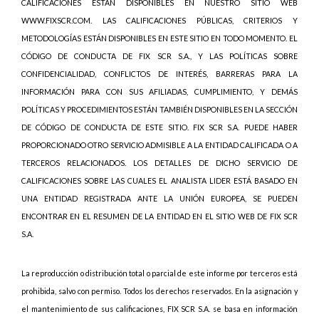
CALIFICACIONES ESTÁN DISPONIBLES EN NUESTRO SITIO WEB
WWW.FIXSCR.COM. LAS CALIFICACIONES PÚBLICAS, CRITERIOS Y
METODOLOGÍAS ESTÁN DISPONIBLES EN ESTE SITIO EN TODO MOMENTO. EL
CÓDIGO DE CONDUCTA DE FIX SCR S.A., Y LAS POLÍTICAS SOBRE
CONFIDENCIALIDAD, CONFLICTOS DE INTERÉS, BARRERAS PARA LA
INFORMACIÓN PARA CON SUS AFILIADAS, CUMPLIMIENTO, Y DEMÁS
POLÍTICAS Y PROCEDIMIENTOS ESTÁN TAMBIÉN DISPONIBLES EN LA SECCIÓN
DE CÓDIGO DE CONDUCTA DE ESTE SITIO. FIX SCR S.A. PUEDE HABER
PROPORCIONADO OTRO SERVICIO ADMISIBLE A LA ENTIDAD CALIFICADA O A
TERCEROS RELACIONADOS. LOS DETALLES DE DICHO SERVICIO DE
CALIFICACIONES SOBRE LAS CUALES EL ANALISTA LIDER ESTÁ BASADO EN
UNA ENTIDAD REGISTRADA ANTE LA UNIÓN EUROPEA, SE PUEDEN
ENCONTRAR EN EL RESUMEN DE LA ENTIDAD EN EL SITIO WEB DE FIX SCR
S.A.
La reproducción o distribución total o parcial de este informe por terceros está
prohibida, salvo con permiso. Todos los derechos reservados. En la asignación y
el mantenimiento de sus calificaciones, FIX SCR S.A. se basa en información