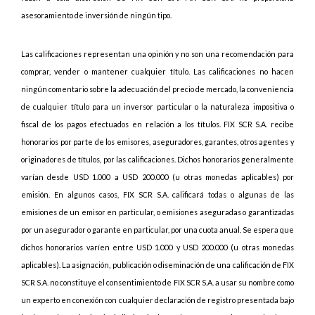
asesoramiento de inversión de ningún tipo.
Las calificaciones representan una opinión y no son una recomendación para
comprar, vender o mantener cualquier título. Las calificaciones no hacen
ningún comentario sobre la adecuación del precio de mercado, la conveniencia
de cualquier título para un inversor particular o la naturaleza impositiva o
fiscal de los pagos efectuados en relación a los títulos. FIX SCR S.A. recibe
honorarios por parte de los emisores, aseguradores, garantes, otros agentes y
originadores de títulos, por las calificaciones. Dichos honorarios generalmente
varían desde USD 1.000 a USD 200.000 (u otras monedas aplicables) por
emisión. En algunos casos, FIX SCR S.A. calificará todas o algunas de las
emisiones de un emisor en particular, o emisiones aseguradas o garantizadas
por un asegurador o garante en particular, por una cuota anual. Se espera que
dichos honorarios varíen entre USD 1.000 y USD 200.000 (u otras monedas
aplicables). La asignación, publicación o diseminación de una calificación de FIX
SCR S.A. no constituye el consentimiento de FIX SCR S.A. a usar su nombre como
un experto en conexión con cualquier declaración de registro presentada bajo