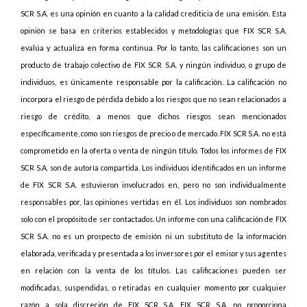
SCR S.A. es una opinión en cuanto a la calidad crediticia de una emisión. Esta
opinión se basa en criterios establecidos y metodologías que FIX SCR S.A.
evalúa y actualiza en forma continua. Por lo tanto, las calificaciones son un
producto de trabajo colectivo de FIX SCR S.A. y ningún individuo, o grupo de
individuos, es únicamente responsable por la calificación. La calificación no
incorpora el riesgo de pérdida debido a los riesgos que no sean relacionados a
riesgo de crédito, a menos que dichos riesgos sean mencionados
específicamente, como son riesgos de precio o de mercado. FIX SCR S.A. no está
comprometido en la oferta o venta de ningún título. Todos los informes de FIX
SCR S.A. son de autoría compartida. Los individuos identificados en un informe
de FIX SCR S.A. estuvieron involucrados en, pero no son individualmente
responsables por, las opiniones vertidas en él. Los individuos son nombrados
solo con el propósito de ser contactados. Un informe con una calificación de FIX
SCR S.A. no es un prospecto de emisión ni un substituto de la información
elaborada, verificada y presentada a los inversores por el emisor y sus agentes
en relación con la venta de los títulos. Las calificaciones pueden ser
modificadas, suspendidas, o retiradas en cualquier momento por cualquier
razón a sola discreción de FIX SCR S.A. FIX SCR S.A. no proporciona