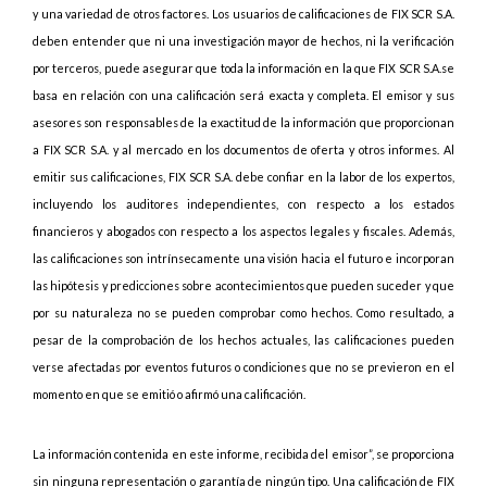
y una variedad de otros factores. Los usuarios de calificaciones de FIX SCR S.A.
deben entender que ni una investigación mayor de hechos, ni la verificación
por terceros, puede asegurar que toda la información en la que FIX SCR S.A.se
basa en relación con una calificación será exacta y completa. El emisor y sus
asesores son responsables de la exactitud de la información que proporcionan
a FIX SCR S.A. y al mercado en los documentos de oferta y otros informes. Al
emitir sus calificaciones, FIX SCR S.A. debe confiar en la labor de los expertos,
incluyendo los auditores independientes, con respecto a los estados
financieros y abogados con respecto a los aspectos legales y fiscales. Además,
las calificaciones son intrínsecamente una visión hacia el futuro e incorporan
las hipótesis y predicciones sobre acontecimientos que pueden suceder y que
por su naturaleza no se pueden comprobar como hechos. Como resultado, a
pesar de la comprobación de los hechos actuales, las calificaciones pueden
verse afectadas por eventos futuros o condiciones que no se previeron en el
momento en que se emitió o afirmó una calificación.
La información contenida en este informe, recibida del emisor”, se proporciona
sin ninguna representación o garantía de ningún tipo. Una calificación de FIX