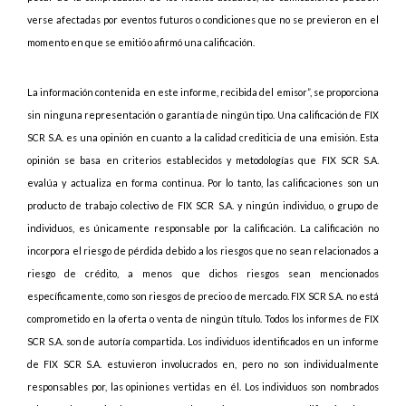
verse afectadas por eventos futuros o condiciones que no se previeron en el
momento en que se emitió o afirmó una calificación.
La información contenida en este informe, recibida del emisor”, se proporciona
sin ninguna representación o garantía de ningún tipo. Una calificación de FIX
SCR S.A. es una opinión en cuanto a la calidad crediticia de una emisión. Esta
opinión se basa en criterios establecidos y metodologías que FIX SCR S.A.
evalúa y actualiza en forma continua. Por lo tanto, las calificaciones son un
producto de trabajo colectivo de FIX SCR S.A. y ningún individuo, o grupo de
individuos, es únicamente responsable por la calificación. La calificación no
incorpora el riesgo de pérdida debido a los riesgos que no sean relacionados a
riesgo de crédito, a menos que dichos riesgos sean mencionados
específicamente, como son riesgos de precio o de mercado. FIX SCR S.A. no está
comprometido en la oferta o venta de ningún título. Todos los informes de FIX
SCR S.A. son de autoría compartida. Los individuos identificados en un informe
de FIX SCR S.A. estuvieron involucrados en, pero no son individualmente
responsables por, las opiniones vertidas en él. Los individuos son nombrados