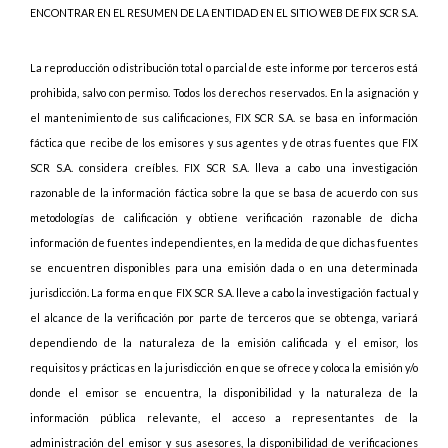
ENCONTRAR EN EL RESUMEN DE LA ENTIDAD EN EL SITIO WEB DE FIX SCR S.A.
La reproducción o distribución total o parcial de este informe por terceros está
prohibida, salvo con permiso. Todos los derechos reservados. En la asignación y
el mantenimiento de sus calificaciones, FIX SCR S.A. se basa en información
fáctica que recibe de los emisores y sus agentes y de otras fuentes que FIX
SCR S.A. considera creíbles. FIX SCR S.A. lleva a cabo una investigación
razonable de la información fáctica sobre la que se basa de acuerdo con sus
metodologías de calificación y obtiene verificación razonable de dicha
información de fuentes independientes, en la medida de que dichas fuentes
se encuentren disponibles para una emisión dada o en una determinada
jurisdicción. La forma en que FIX SCR S.A. lleve a cabo la investigación factual y
el alcance de la verificación por parte de terceros que se obtenga, variará
dependiendo de la naturaleza de la emisión calificada y el emisor, los
requisitos y prácticas en la jurisdicción en que se ofrece y coloca la emisión y/o
donde el emisor se encuentra, la disponibilidad y la naturaleza de la
información pública relevante, el acceso a representantes de la
administración del emisor y sus asesores, la disponibilidad de verificaciones