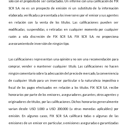
solo con el propósito de ser contactados. Un informe con una calificación de FIX
SCR S.A. no es un prospecto de emisión ni un substituto de la información
elaborada, verificada y presentada a los inversores por el emisor y sus agentes
en relación con la venta de los títulos. Las calificaciones pueden ser
modificadas, suspendidas, o retiradas en cualquier momento por cualquier
razón a sola discreción de FIX SCR S.A. FIX SCR S.A. no proporciona
asesoramiento de inversión de ningún tipo.
Las calificaciones representan una opinión y no son una recomendación para
comprar, vender o mantener cualquier título. Las calificaciones no hacen
ningún comentario sobre la adecuación del precio de mercado, la conveniencia
de cualquier título para un inversor particular o la naturaleza impositiva o
fiscal de los pagos efectuados en relación a los títulos. FIX SCR S.A. recibe
honorarios por parte de los emisores, aseguradores, garantes, otros agentes y
originadores de títulos, por las calificaciones. Dichos honorarios generalmente
varían desde USD 1.000 a USD 200.000 (u otras monedas aplicables) por
emisión. En algunos casos, FIX SCR S.A. calificará todas o algunas de las
emisiones de un emisor en particular, o emisiones aseguradas o garantizadas