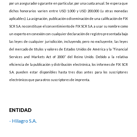
por un asegurador o garante en particular, por una cuota anual. Se espera que
dichos honorarios varíen entre USD 1.000 y USD 200.000 (u otras monedas
aplicables). La asignación, publicación o diseminación de una calificación de FIX
SCR S.A. no constituye el consentimiento de FIX SCR S.A. a usar su nombre como
un experto en conexión con cualquier declaración de registro presentada bajo
las leyes de cualquier jurisdicción, incluyendo, pero no excluyente, las leyes
del mercado de títulos y valores de Estados Unidos de América y la “Financial
Services and Markets Act of 2000” del Reino Unido. Debido a la relativa
eficiencia de la publicación y distribución electrónica, los informes de FIX SCR
S.A. pueden estar disponibles hasta tres días antes para los suscriptores
electrónicos que para otros suscriptores de imprenta.
ENTIDAD
- Hilagro S.A.