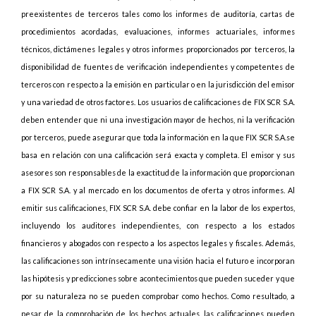
preexistentes de terceros tales como los informes de auditoría, cartas de
procedimientos acordadas, evaluaciones, informes actuariales, informes
técnicos, dictámenes legales y otros informes proporcionados por terceros, la
disponibilidad de fuentes de verificación independientes y competentes de
terceros con respecto a la emisión en particular o en la jurisdicción del emisor
y una variedad de otros factores. Los usuarios de calificaciones de FIX SCR S.A.
deben entender que ni una investigación mayor de hechos, ni la verificación
por terceros, puede asegurar que toda la información en la que FIX SCR S.A.se
basa en relación con una calificación será exacta y completa. El emisor y sus
asesores son responsables de la exactitud de la información que proporcionan
a FIX SCR S.A. y al mercado en los documentos de oferta y otros informes. Al
emitir sus calificaciones, FIX SCR S.A. debe confiar en la labor de los expertos,
incluyendo los auditores independientes, con respecto a los estados
financieros y abogados con respecto a los aspectos legales y fiscales. Además,
las calificaciones son intrínsecamente una visión hacia el futuro e incorporan
las hipótesis y predicciones sobre acontecimientos que pueden suceder y que
por su naturaleza no se pueden comprobar como hechos. Como resultado, a
pesar de la comprobación de los hechos actuales, las calificaciones pueden