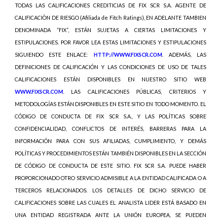
TODAS LAS CALIFICACIONES CREDITICIAS DE FIX SCR S.A. AGENTE DE
CALIFICACIÒN DE RIESGO (Afiliada de Fitch Ratings), EN ADELANTE TAMBIEN
DENOMINADA “FIX”, ESTÁN SUJETAS A CIERTAS LIMITACIONES Y
ESTIPULACIONES. POR FAVOR LEA ESTAS LIMITACIONES Y ESTIPULACIONES
SIGUIENDO ESTE ENLACE:
HTTP://WWW.FIXSCR.COM
. ADEMÁS, LAS
DEFINICIONES DE CALIFICACIÓN Y LAS CONDICIONES DE USO DE TALES
CALIFICACIONES ESTÁN DISPONIBLES EN NUESTRO SITIO WEB
WWW.FIXSCR.COM
. LAS CALIFICACIONES PÚBLICAS, CRITERIOS Y
METODOLOGÍAS ESTÁN DISPONIBLES EN ESTE SITIO EN TODO MOMENTO. EL
CÓDIGO DE CONDUCTA DE FIX SCR S.A., Y LAS POLÍTICAS SOBRE
CONFIDENCIALIDAD, CONFLICTOS DE INTERÉS, BARRERAS PARA LA
INFORMACIÓN PARA CON SUS AFILIADAS, CUMPLIMIENTO, Y DEMÁS
POLÍTICAS Y PROCEDIMIENTOS ESTÁN TAMBIÉN DISPONIBLES EN LA SECCIÓN
DE CÓDIGO DE CONDUCTA DE ESTE SITIO. FIX SCR S.A. PUEDE HABER
PROPORCIONADO OTRO SERVICIO ADMISIBLE A LA ENTIDAD CALIFICADA O A
TERCEROS RELACIONADOS. LOS DETALLES DE DICHO SERVICIO DE
CALIFICACIONES SOBRE LAS CUALES EL ANALISTA LIDER ESTÁ BASADO EN
UNA ENTIDAD REGISTRADA ANTE LA UNIÓN EUROPEA, SE PUEDEN