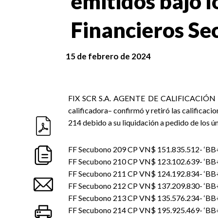
emitidos bajo l
Financieros S
15 de febrero de 2024
FIX SCR S.A. AGENTE DE CALIFICACIÓN DE 
calificadora– confirmó y retiró las calificaci
214 debido a su liquidación a pedido de los úni
FF Secubono 209 CP VN$ 151.835.512- ‘BB+s
FF Secubono 210 CP VN$ 123.102.639- ‘BB+s
FF Secubono 211 CP VN$ 124.192.834- ‘BB+s
FF Secubono 212 CP VN$ 137.209.830- ‘BB+s
FF Secubono 213 CP VN$ 135.576.234- ‘BB+s
FF Secubono 214 CP VN$ 195.925.469- ‘BB+s