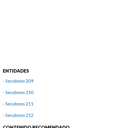
ENTIDADES
- Secubono 209
- Secubono 210
- Secubono 211
- Secubono 212
- Secubono 213
CONTENIDO RECOMENDADO