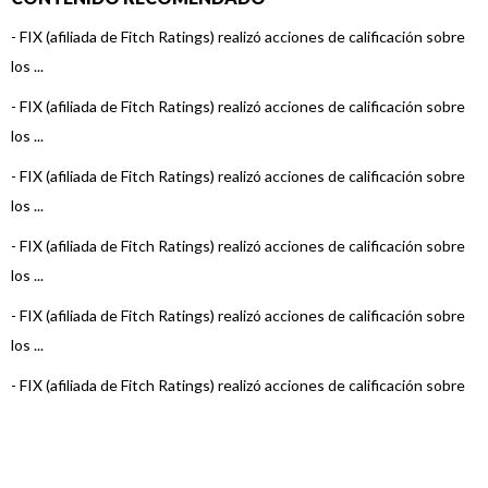
- Secubono 214
-
FIX (afiliada de Fitch Ratings) realizó acciones de calificación sobre
los ...
- Secubono 215
-
FIX (afiliada de Fitch Ratings) realizó acciones de calificación sobre
- Secubono 216
los ...
- Secubono 217
-
FIX (afiliada de Fitch Ratings) realizó acciones de calificación sobre
los ...
- Secubono 218
-
FIX (afiliada de Fitch Ratings) realizó acciones de calificación sobre
- Secubono 219
los ...
- Secubono 220
-
FIX (afiliada de Fitch Ratings) realizó acciones de calificación sobre
- Secubono 221
los ...
- Secubono 222
-
FIX (afiliada de Fitch Ratings) realizó acciones de calificación sobre
los ...
- Secubono 223
-
FIX (afiliada de Fitch Ratings) realizó acciones de calificación sobre
- Secubono 224
los ...