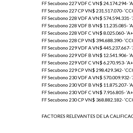
FF Secubono 227 VDF C VN$ 24.174.294- ‘A+
FF Secubono 227 CP VN$ 231.517.070- ‘CCC
FF Secubono 228 VDF A VN$ 574.594.331- ‘A
FF Secubono 228 VDF B VN$ 11.235.085- ‘AA-
FF Secubono 228 VDF C VN$ 8.025.060- ‘A+sf
FF Secubono 228 CP VN$ 394.688.390- ‘CCC
FF Secubono 229 VDF A VN$ 445.237.667- ‘A
FF Secubono 229 VDF B VN$ 12.541.906- ‘AA-
FF Secubono 229 VDF C VN$ 6.270.953- ‘A+sf
FF Secubono 229 CP VN$ 298.429.342- ‘CCC
FF Secubono 230 VDF A VN$ 570.009.932- ‘A
FF Secubono 230 VDF B VN$ 11.875.207- ‘AA-
FF Secubono 230 VDF C VN$ 7.916.805- ‘A+sf
FF Secubono 230 CP VN$ 368.882.182- ‘CCC
FACTORES RELEVANTES DE LA CALIFICA