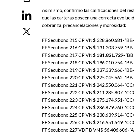
Asimismo, confirmó las calificaciones del rest
que las carteras poseen una correcta evoluci
cobranza, precancelaciones y morosidad:
FF Secubono 215 CP VN$ 328.860.681- ‘BB+s
FF Secubono 216 CP VN$
131.303.759
- ‘BB
FF Secubono 217 CP VN$
181.821.729
- ‘BB
FF Secubono 218 CP VN$
196.010.754
- ‘BB
FF Secubono 219 CP VN$ 237.339.666- ‘BB+s
FF Secubono 220 CP VN$ 225.045.662- ‘BB+s
FF Secubono 221 CP VN$ 242.550.064- ‘CCC
FF Secubono 222 CP VN$ 211.285.807- ‘CCC
FF Secubono 223 CP VN$ 275.174.951- ‘CCC
FF Secubono 224 CP VN$ 286.879.760- ‘CCC
FF Secubono 225 CP VN$ 238.639.914- ‘CCC
FF Secubono 226 CP VN$ 216.951.549- ‘CCC
FF Secubono 227 VDF B VN$ 56.406.686- ‘AA-