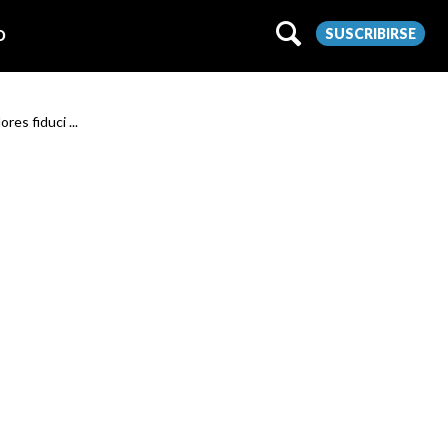
SUSCRIBIRSE
O
res fiduci ...