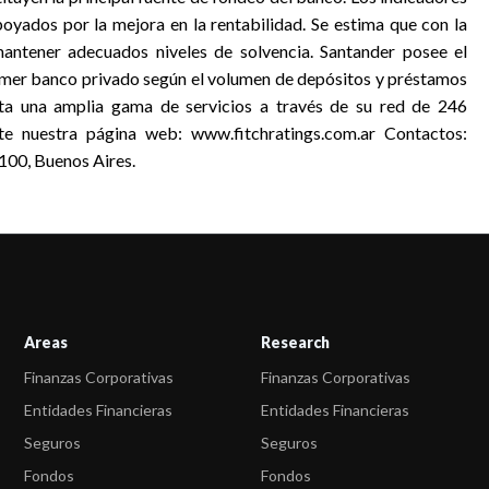
poyados por la mejora en la rentabilidad. Se estima que con la
antener adecuados niveles de solvencia. Santander posee el
primer banco privado según el volumen de depósitos y préstamos
ta una amplia gama de servicios a través de su red de 246
te nuestra página web: www.fitchratings.com.ar Contactos:
00, Buenos Aires.
Areas
Research
Finanzas Corporativas
Finanzas Corporativas
Entidades Financieras
Entidades Financieras
Seguros
Seguros
Fondos
Fondos