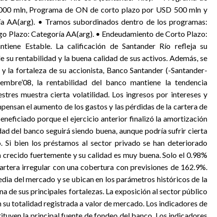
000 mln, Programa de ON de corto plazo por USD 500 mln y
ría AA(arg). • Tramos subordinados dentro de los programas:
go Plazo: Categoría AA(arg). • Endeudamiento de Corto Plazo:
tiene Estable. La calificación de Santander Río refleja su
de su rentabilidad y la buena calidad de sus activos. Además, se
 y la fortaleza de su accionista, Banco Santander (-Santander-
iembre’08, la rentabilidad del banco mantiene la tendencia
estres muestra cierta volatilidad. Los ingresos por intereses y
ensan el aumento de los gastos y las pérdidas de la cartera de
 beneficiado porque el ejercicio anterior finalizó la amortización
dad del banco seguirá siendo buena, aunque podría sufrir cierta
. Si bien los préstamos al sector privado se han deteriorado
n crecido fuertemente y su calidad es muy buena. Solo el 0.98%
rtera irregular con una cobertura con previsiones de 162.9%.
edia del mercado y se ubican en los parámetros históricos de la
a de sus principales fortalezas. La exposición al sector público
n su totalidad registrada a valor de mercado. Los indicadores de
ituyen la principal fuente de fondeo del banco. Los indicadores