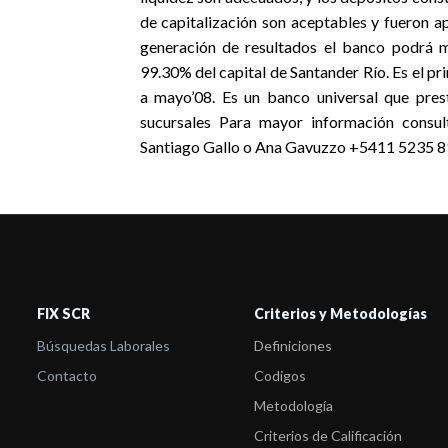
de capitalización son aceptables y fueron a
generación de resultados el banco podrá m
99.30% del capital de Santander Río. Es el 
a mayo’08. Es un banco universal que pres
sucursales Para mayor información consul
Santiago Gallo o Ana Gavuzzo +5411 5235 81
FIX SCR
Criterios y Metodologías
Búsquedas Laborales
Definiciones
Contacto
Codigos
Metodología
Criterios de Calificación