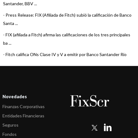
Santander, BBV ...
-
Press Release: FIX (Afiliada de Fitch) subió la calificación de Banco
Santa ...
-
FIX (afiliada a Fitch) afirma las calificaciones de los tres principales
ba ...
-
Fitch califica ONs Clase IV y V a emitir por Banco Santander Río
-
Fitch califica ONs Clase III a emitir por Banco Santander Río
-
Fitch afirma las calificaciones de Banco Santander Río
-
Fitch califica en AA+(arg) ON Clase II a emitir por Banco
Novedades
Santander R&iacut ...
Finanzas Corporativas
-
Fitch afirma en AA+(arg) la calificación de Banco Santander Rí ...
Entidades Financieras
-
Fitch afirma en AA+(arg) la calificación de Banco Santander Rí ...
Seguros
-
Fitch afirma en AA+(arg) la calificación de Banco Santander Rí ...
Fondos