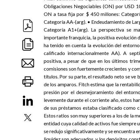
Obligaciones Negociables (ON) por USD 1
ON a tasa fija por $ 450 millones: Catego
Categoría AA-(arg). • Endeudamiento de Lar
Categoría A1+(arg). La perspectiva se man
importante franquicia, la positiva evolución 
ha tenido en cuenta la evolución del entorno
calificado internacionalmente AA). A sept
positiva, a pesar de que en los últimos trim
comisiones son fuertemente crecientes y comp
títulos. Por su parte, el resultado neto se ve
de los amparos. Fitch estima que la rentabili
presión por el desmejoramiento del entorno
levemente durante el corriente año, estos ha
de sus préstamos estaba clasificado como ca
Estos ratios son muy superiores a los de la m
entidad cuya calidad de activos fue siempre un
se redujo significativamente y se encuentra e
liquidez son adecuados, y los depósitos const