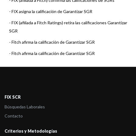
-
FIX (afiliada a Fitch) confirma las calificaciones de SGRs
-
FIX asigna la calificación de Garantizar SGR
-
FIX (afiliada a Fitch Ratings) retira las calificaciones Garantizar
SGR
-
Fitch afirma la calificación de Garantizar SGR
-
Fitch afirma la calificación de Garantizar SGR
-
Fitch afirma la calificación de Garantizar SGR
-
Fitch afirma la calificación de Garantizar SGR
-
Fitch afirma la calificación de Garantizar SGR
FIX SCR
-
Fitch afirma la calificación de Garantizar SGR
Búsquedas Laborales
-
Fitch afirma la calificación de Garantizar SGR
Contacto
-
Fitch sube la calificación de Garantizar SGR
Criterios y Metodologías
-
Fitch afirma la calificación de Garantizar SGR