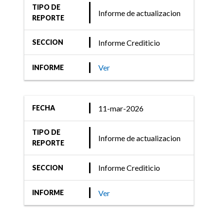
14-mar-2024
TIPO DE
Informe de actualizacion
Informe Crediticio
REPORTE
FIX (afiliada de Fitch
Informe Crediticio
SECCION
Ratings) comenta acciones
de calificación de 33
Ver
INFORME
Fondos Money Market
11-mar-2026
FECHA
03-mar-2023
TIPO DE
Informe de actualizacion
Informe Crediticio
REPORTE
FIX (afiliada de Fitch
Informe Crediticio
SECCION
Ratings) comenta acciones
de calificación de 29
Ver
INFORME
Fondos Money Market y