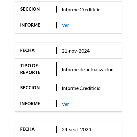
Informe Crediticio
Informe Crediticio
SECCION
FIX (afiliada de Fitch
Ratings) asigna
Ver
INFORME
calificación al fondo IEB
Ahorro
21-nov-2024
FECHA
TIPO DE
Informe de actualizacion
REPORTE
Informe Crediticio
SECCION
Ver
INFORME
24-sept-2024
FECHA