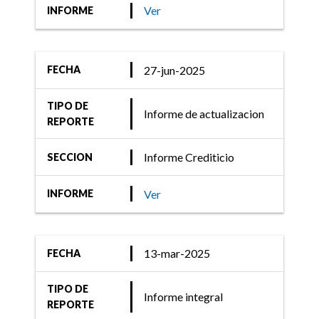
Ratings) confirma la
Ver
INFORME
calificación de 9 Fondos
Money Market
27-jun-2025
FECHA
TIPO DE
Informe de actualizacion
05-abr-2021
REPORTE
Informe Crediticio
Informe Crediticio
SECCION
FIX (afiliada de Fitch
Ratings) comenta acciones
Ver
INFORME
de calificación de 13
Fondos
13-mar-2025
FECHA
TIPO DE
Informe integral
05-nov-2020
REPORTE