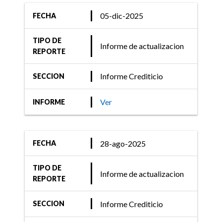
Liquidez
05-dic-2025
FECHA
TIPO DE
Informe de actualizacion
31-oct-2022
REPORTE
Informe Crediticio
Informe Crediticio
SECCION
FIX (afiliada de Fitch
Ratings) comenta acciones
Ver
INFORME
de calificación de Fondos
de Renta Fija
28-ago-2025
FECHA
TIPO DE
Informe de actualizacion
21-jun-2022
REPORTE
Informe Crediticio
Informe Crediticio
SECCION
FIX (afiliada de Fitch