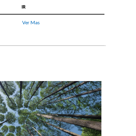
IR
Ver Mas