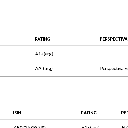
RATING
PERSPECTIVA
A1+(arg)
AA-(arg)
Perspectiva E
ISIN
RATING
PE
AR0725358730
A1+(arg)
N.