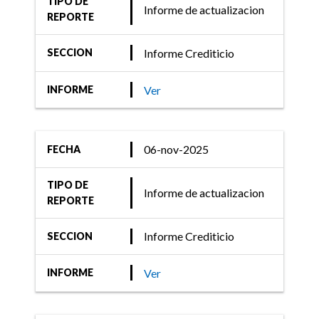
TIPO DE
Informe de actualizacion
calificaciones de los
REPORTE
Fondos de Fondo de
Informe Crediticio
SECCION
Deuda para
Infraestructura en
Ver
INFORME
Uruguay CAF-AM ...
06-nov-2025
FECHA
TIPO DE
Informe de actualizacion
REPORTE
Informe Crediticio
SECCION
Ver
INFORME