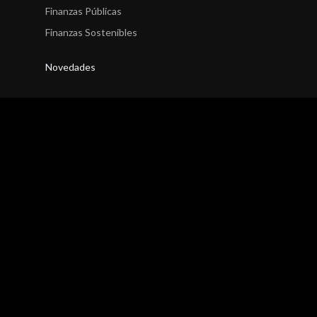
Finanzas Públicas
Finanzas Sostenibles
Novedades
Finanzas Corporativas
Entidades Financieras
Seguros
Fondos
Finanzas Estructuradas
Finanzas Públicas
Finanzas Sostenibles