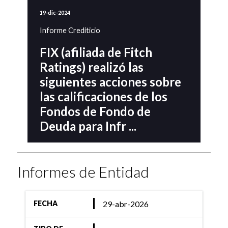
19-dic-2024
Informe Crediticio
FIX (afiliada de Fitch
Ratings) realizó las
siguientes acciones sobre
las calificaciones de los
Fondos de Fondo de
Deuda para Infr ...
Informes de Entidad
30-abr-2024
Informe Crediticio
29-abr-2026
FECHA
FIX (afiliada de Fitch
Ratings) confirmó las