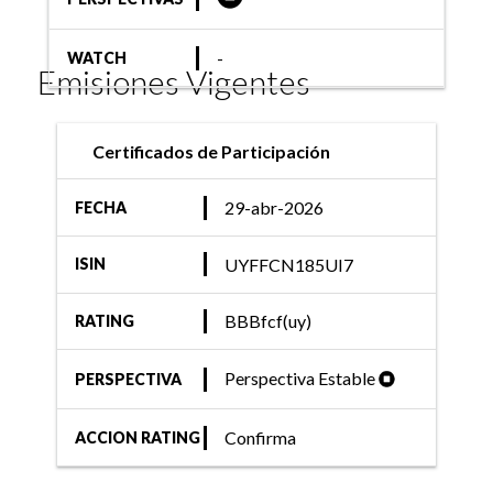
-
WATCH
Emisiones Vigentes
Certificados de Participación
29-abr-2026
FECHA
UYFFCN185UI7
ISIN
BBBfcf(uy)
RATING
Perspectiva Estable
PERSPECTIVA
Confirma
ACCION RATING