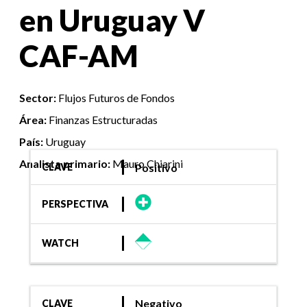
en Uruguay V
CAF-AM
Sector:
Flujos Futuros de Fondos
Área:
Finanzas Estructuradas
País:
Uruguay
Analista primario:
Mauro Chiarini
Positivo
CLAVE
PERSPECTIVA
WATCH
Negativo
CLAVE