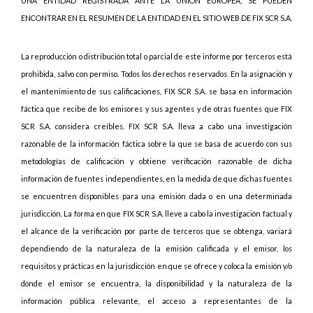
UNA ENTIDAD REGISTRADA ANTE LA UNIÓN EUROPEA, SE PUEDEN
ENCONTRAR EN EL RESUMEN DE LA ENTIDAD EN EL SITIO WEB DE FIX SCR S.A.
La reproducción o distribución total o parcial de este informe por terceros está
prohibida, salvo con permiso. Todos los derechos reservados. En la asignación y
el mantenimiento de sus calificaciones, FIX SCR S.A. se basa en información
fáctica que recibe de los emisores y sus agentes y de otras fuentes que FIX
SCR S.A. considera creíbles. FIX SCR S.A. lleva a cabo una investigación
razonable de la información fáctica sobre la que se basa de acuerdo con sus
metodologías de calificación y obtiene verificación razonable de dicha
información de fuentes independientes, en la medida de que dichas fuentes
se encuentren disponibles para una emisión dada o en una determinada
jurisdicción. La forma en que FIX SCR S.A. lleve a cabo la investigación factual y
el alcance de la verificación por parte de terceros que se obtenga, variará
dependiendo de la naturaleza de la emisión calificada y el emisor, los
requisitos y prácticas en la jurisdicción en que se ofrece y coloca la emisión y/o
donde el emisor se encuentra, la disponibilidad y la naturaleza de la
información pública relevante, el acceso a representantes de la