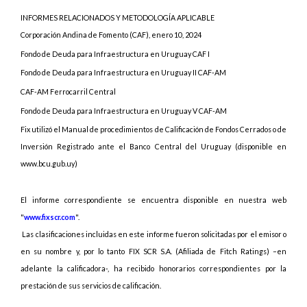
INFORMES RELACIONADOS Y METODOLOGÍA APLICABLE
Corporación Andina de Fomento (CAF), enero 10, 2024
Fondo de Deuda para Infraestructura en Uruguay CAF I
Fondo de Deuda para Infraestructura en Uruguay II CAF-AM
CAF-AM Ferrocarril Central
Fondo de Deuda para Infraestructura en Uruguay V CAF-AM
Fix utilizó el
Manual de procedimientos de Calificación de Fondos Cerrados o de
Inversión Registrado ante el Banco Central del Uruguay (disponible en
www.bcu.gub.uy)
El informe correspondiente se encuentra disponible en nuestra web
"
www.fixscr.com
".
Las
clasificaciones incluidas en este informe fueron solicitadas por el emisor o
en su nombre y, por lo tanto FIX SCR S.A. (Afiliada de Fitch Ratings) –en
adelante la calificadora-, ha recibido honorarios correspondientes por la
prestación de sus servicios de calificación.