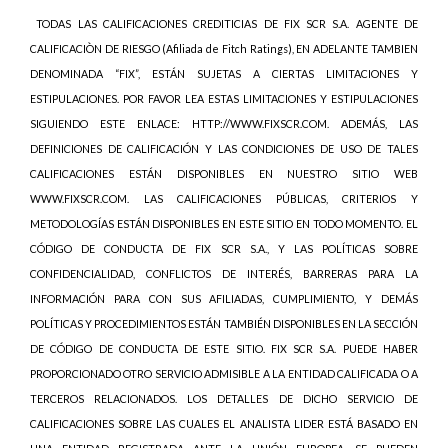
TODAS LAS CALIFICACIONES CREDITICIAS DE FIX SCR S.A. AGENTE DE
CALIFICACIÒN DE RIESGO (Afiliada de Fitch Ratings), EN ADELANTE TAMBIEN
DENOMINADA “FIX”, ESTÁN SUJETAS A CIERTAS LIMITACIONES Y
ESTIPULACIONES. POR FAVOR LEA ESTAS LIMITACIONES Y ESTIPULACIONES
SIGUIENDO ESTE ENLACE: HTTP://WWW.FIXSCR.COM. ADEMÁS, LAS
DEFINICIONES DE CALIFICACIÓN Y LAS CONDICIONES DE USO DE TALES
CALIFICACIONES ESTÁN DISPONIBLES EN NUESTRO SITIO WEB
WWW.FIXSCR.COM. LAS CALIFICACIONES PÚBLICAS, CRITERIOS Y
METODOLOGÍAS ESTÁN DISPONIBLES EN ESTE SITIO EN TODO MOMENTO. EL
CÓDIGO DE CONDUCTA DE FIX SCR S.A., Y LAS POLÍTICAS SOBRE
CONFIDENCIALIDAD, CONFLICTOS DE INTERÉS, BARRERAS PARA LA
INFORMACIÓN PARA CON SUS AFILIADAS, CUMPLIMIENTO, Y DEMÁS
POLÍTICAS Y PROCEDIMIENTOS ESTÁN TAMBIÉN DISPONIBLES EN LA SECCIÓN
DE CÓDIGO DE CONDUCTA DE ESTE SITIO. FIX SCR S.A. PUEDE HABER
PROPORCIONADO OTRO SERVICIO ADMISIBLE A LA ENTIDAD CALIFICADA O A
TERCEROS RELACIONADOS. LOS DETALLES DE DICHO SERVICIO DE
CALIFICACIONES SOBRE LAS CUALES EL ANALISTA LIDER ESTÁ BASADO EN