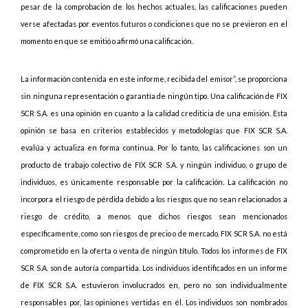
pesar de la comprobación de los hechos actuales, las calificaciones pueden
verse afectadas por eventos futuros o condiciones que no se previeron en el
momento en que se emitió o afirmó una calificación.
La información contenida en este informe, recibida del emisor”, se proporciona
sin ninguna representación o garantía de ningún tipo. Una calificación de FIX
SCR S.A. es una opinión en cuanto a la calidad crediticia de una emisión. Esta
opinión se basa en criterios establecidos y metodologías que FIX SCR S.A.
evalúa y actualiza en forma continua. Por lo tanto, las calificaciones son un
producto de trabajo colectivo de FIX SCR S.A. y ningún individuo, o grupo de
individuos, es únicamente responsable por la calificación. La calificación no
incorpora el riesgo de pérdida debido a los riesgos que no sean relacionados a
riesgo de crédito, a menos que dichos riesgos sean mencionados
específicamente, como son riesgos de precio o de mercado. FIX SCR S.A. no está
comprometido en la oferta o venta de ningún título. Todos los informes de FIX
SCR S.A. son de autoría compartida. Los individuos identificados en un informe
de FIX SCR S.A. estuvieron involucrados en, pero no son individualmente
responsables por, las opiniones vertidas en él. Los individuos son nombrados