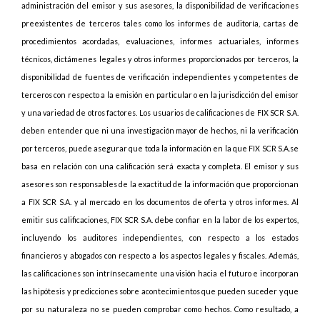
administración del emisor y sus asesores, la disponibilidad de verificaciones
preexistentes de terceros tales como los informes de auditoría, cartas de
procedimientos acordadas, evaluaciones, informes actuariales, informes
técnicos, dictámenes legales y otros informes proporcionados por terceros, la
disponibilidad de fuentes de verificación independientes y competentes de
terceros con respecto a la emisión en particular o en la jurisdicción del emisor
y una variedad de otros factores. Los usuarios de calificaciones de FIX SCR S.A.
deben entender que ni una investigación mayor de hechos, ni la verificación
por terceros, puede asegurar que toda la información en la que FIX SCR S.A.se
basa en relación con una calificación será exacta y completa. El emisor y sus
asesores son responsables de la exactitud de la información que proporcionan
a FIX SCR S.A. y al mercado en los documentos de oferta y otros informes. Al
emitir sus calificaciones, FIX SCR S.A. debe confiar en la labor de los expertos,
incluyendo los auditores independientes, con respecto a los estados
financieros y abogados con respecto a los aspectos legales y fiscales. Además,
las calificaciones son intrínsecamente una visión hacia el futuro e incorporan
las hipótesis y predicciones sobre acontecimientos que pueden suceder y que
por su naturaleza no se pueden comprobar como hechos. Como resultado, a