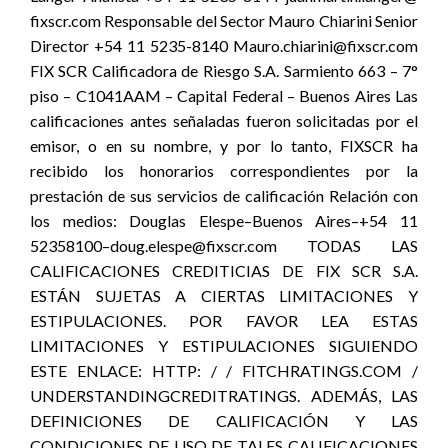
fixscr.com Responsable del Sector Mauro Chiarini Senior
Director +54 11 5235-8140 Mauro.chiarini@fixscr.com
FIX SCR Calificadora de Riesgo S.A. Sarmiento 663 – 7°
piso – C1041AAM – Capital Federal – Buenos Aires Las
calificaciones antes señaladas fueron solicitadas por el
emisor, o en su nombre, y por lo tanto, FIXSCR ha
recibido los honorarios correspondientes por la
prestación de sus servicios de calificación Relación con
los medios: Douglas Elespe–Buenos Aires–+54 11
52358100–doug.elespe@fixscr.com TODAS LAS
CALIFICACIONES CREDITICIAS DE FIX SCR S.A.
ESTÁN SUJETAS A CIERTAS LIMITACIONES Y
ESTIPULACIONES. POR FAVOR LEA ESTAS
LIMITACIONES Y ESTIPULACIONES SIGUIENDO
ESTE ENLACE: HTTP: / / FITCHRATINGS.COM /
UNDERSTANDINGCREDITRATINGS. ADEMÁS, LAS
DEFINICIONES DE CALIFICACIÓN Y LAS
CONDICIONES DE USO DE TALES CALIFICACIONES