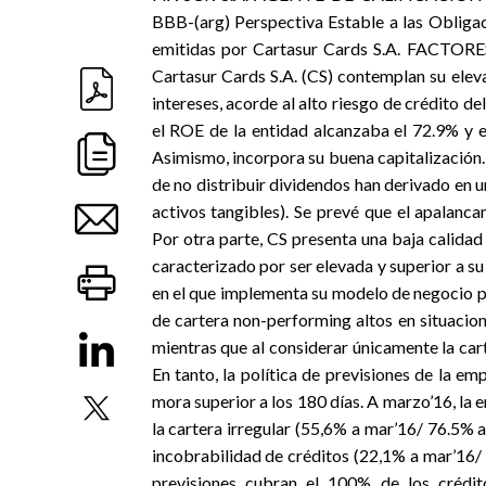
BBB-(arg) Perspectiva Estable a las Obliga
emitidas por Cartasur Cards S.A. FACTO
Cartasur Cards S.A. (CS) contemplan su elev
intereses, acorde al alto riesgo de crédito 
el ROE de la entidad alcanzaba el 72.9% y e
Asimismo, incorpora su buena capitalización.
de no distribuir dividendos han derivado en 
activos tangibles). Se prevé que el apalanc
Por otra parte, CS presenta una baja calidad 
caracterizado por ser elevada y superior a 
en el que implementa su modelo de negocio p
de cartera non-performing altos en situacion
mientras que al considerar únicamente la cart
En tanto, la política de previsiones de la e
mora superior a los 180 días. A marzo’16, la 
la cartera irregular (55,6% a mar’16/ 76.5% 
incobrabilidad de créditos (22,1% a mar’16/ 1
previsiones cubran el 100% de los crédito