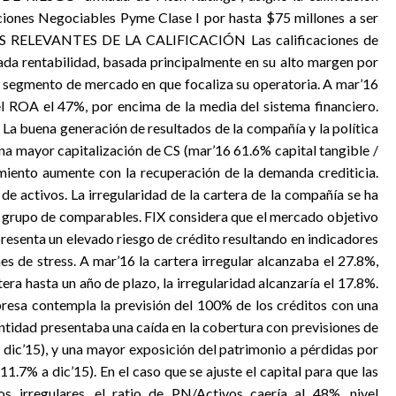
ciones Negociables Pyme Clase I por hasta $75 millones a ser
RES RELEVANTES DE LA CALIFICACIÓN Las calificaciones de
ada rentabilidad, basada principalmente en su alto margen por
del segmento de mercado en que focaliza su operatoria. A mar’16
l ROA el 47%, por encima de la media del sistema financiero.
 La buena generación de resultados de la compañía y la política
una mayor capitalización de CS (mar’16 61.6% capital tangible /
amiento aumente con la recuperación de la demanda crediticia.
de activos. La irregularidad de la cartera de la compañía se ha
su grupo de comparables. FIX considera que el mercado objetivo
resenta un elevado riesgo de crédito resultando en indicadores
es de stress. A mar’16 la cartera irregular alcanzaba el 27.8%,
era hasta un año de plazo, la irregularidad alcanzaría el 17.8%.
mpresa contempla la previsión del 100% de los créditos con una
entidad presentaba una caída en la cobertura con previsiones de
a dic’15), y una mayor exposición del patrimonio a pérdidas por
1.7% a dic’15). En el caso que se ajuste el capital para que las
s irregulares, el ratio de PN/Activos caería al 48%, nivel