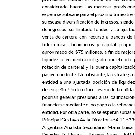
considerado bueno. Las menores previsiones
espera se subsane para el próximo trimestre. 
su escasa diversificación de ingresos, siendo 
de ingresos; su limitado fondeo y su ajusta
venta de cartera con recurso a bancos de la
fideicomisos financieros y capital pro
aproximado de $75 millones, a fin de mejora
liquidez se encuentra mitigado por el corto 
rotación de cartera) y la buena capitalizaci
pasivo corriente. No obstante, la estrategia 
entidad a una ajustada posición de liqu
desempeño: Un deterioro severo de la calidad d
podrían generar presiones a las calificacio
financiarse mediante el no pago o la refinanci
entidad. Por otra parte, no se esperan subas e
Principal Gustavo Avila Director +54 11 52
Argentina Analista Secundario María Luisa
Douglas D. Elespe – Buenos Aires – 5411