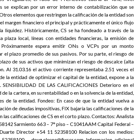
 se explican por un error interno de contabilización que se
Otros elementos que restringen la calificación de la entidad son
el margen financiero el principal y prácticamente el único flujo
da liquidez. Históricamente, CS se ha fondeado a través de la
 plaza local, líneas con entidades financieras, la emisión de
pio. Próximamente espera emitir ONs o VCPs por un monto
r el plazo promedio de sus pasivos. Por su parte, el riesgo de
plazo de sus activos que minimizan el riesgo de descalce (alta
ón. Al 31.03.16 el activo corriente representaba 2.51 veces el
de la entidad de optimizar el capital de la entidad, expone a la
idez. SENSIBILIDAD DE LAS CALIFICACIONES Deterioro en el
e la cartera, en su rentabilidad o en la solvencia de la entidad,
nes de la entidad. Fondeo: En caso de que la entidad vuelva a
ación de deudas impositivas, FIX bajaría las calificaciones de la
n las calificaciones de CS en el corto plazo. Contactos: Analista
358142 Sarmiento 663 – 7° piso – C1041AAM Capital Federal –
 Duarte Director +54 11 52358100 Relacion con los medios:
 52358100 – doug.elespe@fixscr.com Informacion adicional