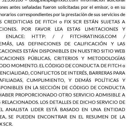
ones antes señaladas fueron solicitadas por el emisor, o en su
onorarios correspondientes por la prestación de sus servicios de
NES CREDITICIAS DE FITCH o FIX SCR ESTÁN SUJETAS A
ACIONES. POR FAVOR LEA ESTAS LIMITACIONES Y
TE ENLACE: HTTP: / / FITCHRATINGS.COM /
EMÁS, LAS DEFINICIONES DE CALIFICACIÓN Y LAS
ICACIONES ESTÁN DISPONIBLES EN NUESTRO SITIO WEB
ICACIONES PÚBLICAS, CRITERIOS Y METODOLOGÍAS
N TODO MOMENTO. EL CÓDIGO DE CONDUCTA DE FITCH o
IDENCIALIDAD, CONFLICTOS DE INTERÉS, BARRERAS PARA
ILIADAS, CUMPLIMIENTO, Y DEMÁS POLÍTICAS Y
SPONIBLES EN LA SECCIÓN DE CÓDIGO DE CONDUCTA
DE HABER PROPORCIONADO OTRO SERVICIO ADMISIBLE A
 RELACIONADOS. LOS DETALLES DE DICHO SERVICIO DE
 EL ANALISTA LIDER ESTÁ BASADO EN UNA ENTIDAD
EA, SE PUEDEN ENCONTRAR EN EL RESUMEN DE LA
X SCR.