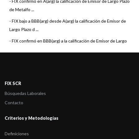
-
FIX confirmó en A(arg) la calificación de Emisor de Largo Plazo
de Metalfo ...
-
FIX bajo a BBB(arg) desde A(arg) la calificación de Emisor de
Largo Plazo d ...
-
FIX confirmó en BBB(arg) a la calificación de Emisor de Largo
Plazo de Meta ...
-
FIX bajo a BB+(arg) desde BBB(arg) la calificación de Emisor de
Largo Plazo ...
FIX SCR
Búsquedas Laborales
Contacto
Criterios y Metodologías
Definiciones