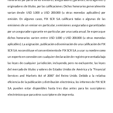
originadores de títulos, por las calificaciones. Dichos honorarios generalmente
varían desde USD 1.000 a USD 200.000 (u otras monedas aplicables) por
emisión. En algunos casos, FIX SCR S.A. calificará todas o algunas de las
emisiones de un emisor en particular, o emisiones aseguradas o garantizadas
por un asegurador o garante en particular, por una cuota anual. Se espera que
dichos honorarios varíen entre USD 1.000 y USD 200.000 (u otras monedas
aplicables). La asignación, publicación o diseminación de una calificación de FIX
SCR S.A. no constituye el consentimiento de FIX SCR S.A. a usar su nombre como
un experto en conexión con cualquier declaración de registro presentada bajo
las leyes de cualquier jurisdicción, incluyendo, pero no excluyente, las leyes
del mercado de títulos y valores de Estados Unidos de América y la “Financial
Services and Markets Act of 2000” del Reino Unido. Debido a la relativa
eficiencia de la publicación y distribución electrónica, los informes de FIX SCR
S.A. pueden estar disponibles hasta tres días antes para los suscriptores
electrónicos que para otros suscriptores de imprenta.