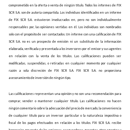
comprometido en la oferta o venta de ningún título. Todos los informes de FIX
SCR S.A. son de autoría compartida. Los individuos identificados en un informe
de FIX SCR S.A. estuvieron involucrados en, pero no son individualmente
responsables por, las opiniones vertidas en él. Los individuos son nombrados
solo con el propósito de ser contactados. Un informe con una calificación de FIX
SCR S.A. no es un prospecto de emisión ni un substituto de la información
elaborada, verificada y presentada a los inversores por el emisor y sus agentes
en relación con la venta de los títulos. Las calificaciones pueden ser
modificadas, suspendidas, o retiradas en cualquier momento por cualquier
razón a sola discreción de FIX SCR S.A. FIX SCR S.A. no proporciona
asesoramiento de inversión de ningún tipo.
Las calificaciones representan una opinión y no son una recomendación para
comprar, vender o mantener cualquier título. Las calificaciones no hacen
ningún comentario sobre la adecuación del precio de mercado, la conveniencia
de cualquier título para un inversor particular o la naturaleza impositiva o
fiscal de los pagos efectuados en relación a los títulos. FIX SCR S.A. recibe
honorarios por parte de los emisores, aseguradores, garantes, otros agentes y