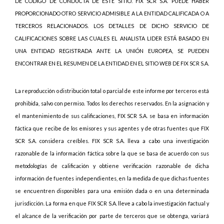
DE CÓDIGO DE CONDUCTA DE ESTE SITIO. FIX SCR S.A. PUEDE HABER
PROPORCIONADO OTRO SERVICIO ADMISIBLE A LA ENTIDAD CALIFICADA O A
TERCEROS RELACIONADOS. LOS DETALLES DE DICHO SERVICIO DE
CALIFICACIONES SOBRE LAS CUALES EL ANALISTA LIDER ESTÁ BASADO EN
UNA ENTIDAD REGISTRADA ANTE LA UNIÓN EUROPEA, SE PUEDEN
ENCONTRAR EN EL RESUMEN DE LA ENTIDAD EN EL SITIO WEB DE FIX SCR S.A.
La reproducción o distribución total o parcial de este informe por terceros está
prohibida, salvo con permiso. Todos los derechos reservados. En la asignación y
el mantenimiento de sus calificaciones, FIX SCR S.A. se basa en información
fáctica que recibe de los emisores y sus agentes y de otras fuentes que FIX
SCR S.A. considera creíbles. FIX SCR S.A. lleva a cabo una investigación
razonable de la información fáctica sobre la que se basa de acuerdo con sus
metodologías de calificación y obtiene verificación razonable de dicha
información de fuentes independientes, en la medida de que dichas fuentes
se encuentren disponibles para una emisión dada o en una determinada
jurisdicción. La forma en que FIX SCR S.A. lleve a cabo la investigación factual y
el alcance de la verificación por parte de terceros que se obtenga, variará