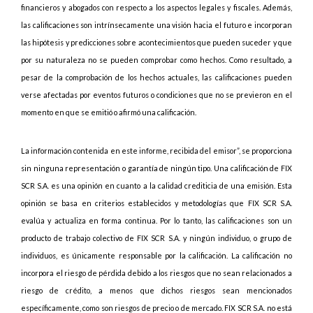
financieros y abogados con respecto a los aspectos legales y fiscales. Además,
las calificaciones son intrínsecamente una visión hacia el futuro e incorporan
las hipótesis y predicciones sobre acontecimientos que pueden suceder y que
por su naturaleza no se pueden comprobar como hechos. Como resultado, a
pesar de la comprobación de los hechos actuales, las calificaciones pueden
verse afectadas por eventos futuros o condiciones que no se previeron en el
momento en que se emitió o afirmó una calificación.
La información contenida en este informe, recibida del emisor”, se proporciona
sin ninguna representación o garantía de ningún tipo. Una calificación de FIX
SCR S.A. es una opinión en cuanto a la calidad crediticia de una emisión. Esta
opinión se basa en criterios establecidos y metodologías que FIX SCR S.A.
evalúa y actualiza en forma continua. Por lo tanto, las calificaciones son un
producto de trabajo colectivo de FIX SCR S.A. y ningún individuo, o grupo de
individuos, es únicamente responsable por la calificación. La calificación no
incorpora el riesgo de pérdida debido a los riesgos que no sean relacionados a
riesgo de crédito, a menos que dichos riesgos sean mencionados
específicamente, como son riesgos de precio o de mercado. FIX SCR S.A. no está