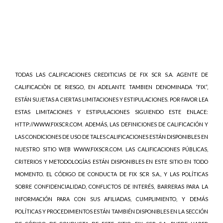
TODAS LAS CALIFICACIONES CREDITICIAS DE FIX SCR S.A. AGENTE DE
CALIFICACIÒN DE RIESGO, EN ADELANTE TAMBIEN DENOMINADA “FIX”,
ESTÁN SUJETAS A CIERTAS LIMITACIONES Y ESTIPULACIONES. POR FAVOR LEA
ESTAS LIMITACIONES Y ESTIPULACIONES SIGUIENDO ESTE ENLACE:
HTTP://WWW.FIXSCR.COM. ADEMÁS, LAS DEFINICIONES DE CALIFICACIÓN Y
LAS CONDICIONES DE USO DE TALES CALIFICACIONES ESTÁN DISPONIBLES EN
NUESTRO SITIO WEB WWW.FIXSCR.COM. LAS CALIFICACIONES PÚBLICAS,
CRITERIOS Y METODOLOGÍAS ESTÁN DISPONIBLES EN ESTE SITIO EN TODO
MOMENTO. EL CÓDIGO DE CONDUCTA DE FIX SCR S.A., Y LAS POLÍTICAS
SOBRE CONFIDENCIALIDAD, CONFLICTOS DE INTERÉS, BARRERAS PARA LA
INFORMACIÓN PARA CON SUS AFILIADAS, CUMPLIMIENTO, Y DEMÁS
POLÍTICAS Y PROCEDIMIENTOS ESTÁN TAMBIÉN DISPONIBLES EN LA SECCIÓN