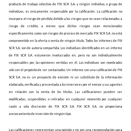
producto de trabajo colectivo de FIX SCR S.A. y ningún individuo, o grupo de
individuos, es únicamente responsable por la calificación. La calificación no
incorpora el riesgo de pérdida debido a los riesgos que no sean relacionados a
riesgo de crédito, a menos que dichos riesgos sean mencionados
específicamente, como son riesgos de precio o de mercado. FIX SCR S.A. no está
comprometido en la oferta o venta de ningún título. Todos los informes de FIX
SCR S.A. son de autoría compartida. Los individuos identificados en un informe
de FIX SCR S.A. estuvieron involucrados en, pero no son individualmente
responsables por, las opiniones vertidas en él. Los individuos son nombrados
solo con el propósito de ser contactados. Un informe con una calificación de FIX
SCR S.A. no es un prospecto de emisión ni un substituto de la información
elaborada, verificada y presentada a los inversores por el emisor y sus agentes
en relación con la venta de los títulos. Las calificaciones pueden ser
modificadas, suspendidas, o retiradas en cualquier momento por cualquier
razón a sola discreción de FIX SCR S.A. FIX SCR S.A. no proporciona
asesoramiento de inversión de ningún tipo.
Las calificaciones representan una opinión y no son una recomendación para