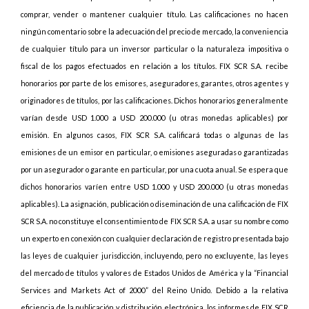
comprar, vender o mantener cualquier título. Las calificaciones no hacen
ningún comentario sobre la adecuación del precio de mercado, la conveniencia
de cualquier título para un inversor particular o la naturaleza impositiva o
fiscal de los pagos efectuados en relación a los títulos. FIX SCR S.A. recibe
honorarios por parte de los emisores, aseguradores, garantes, otros agentes y
originadores de títulos, por las calificaciones. Dichos honorarios generalmente
varían desde USD 1.000 a USD 200.000 (u otras monedas aplicables) por
emisión. En algunos casos, FIX SCR S.A. calificará todas o algunas de las
emisiones de un emisor en particular, o emisiones aseguradas o garantizadas
por un asegurador o garante en particular, por una cuota anual. Se espera que
dichos honorarios varíen entre USD 1.000 y USD 200.000 (u otras monedas
aplicables). La asignación, publicación o diseminación de una calificación de FIX
SCR S.A. no constituye el consentimiento de FIX SCR S.A. a usar su nombre como
un experto en conexión con cualquier declaración de registro presentada bajo
las leyes de cualquier jurisdicción, incluyendo, pero no excluyente, las leyes
del mercado de títulos y valores de Estados Unidos de América y la “Financial
Services and Markets Act of 2000” del Reino Unido. Debido a la relativa
eficiencia de la publicación y distribución electrónica, los informes de FIX SCR