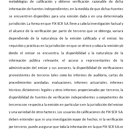
metodologías de calificación y obtiene verificación razonable de dicha
información de fuentes independientes, en la medida de que dichas fuentes
se encuentren disponibles para una emisión dada o en una determinada
jurisdicción. La forma en que FIX SCR S.A. lleve a cabo la investigación factual y
el alcance de la verificación por parte de terceros que se obtenga, variará
dependiendo de la naturaleza de la emisión calificada y el emisor, los
requisitos y prácticas en la jurisdicción en que se ofrece y coloca la emisión y/o
donde el emisor se encuentra, la disponibilidad y la naturaleza de la
información pública relevante, el acceso a representantes de la
administración del emisor y sus asesores, la disponibilidad de verificaciones
preexistentes de terceros tales como los informes de auditoría, cartas de
procedimientos acordadas, evaluaciones, informes actuariales, informes
técnicos, dictámenes legales y otros informes proporcionados por terceros, la
disponibilidad de fuentes de verificación independientes y competentes de
terceros con respecto a la emisión en particular o en la jurisdicción del emisor
y una variedad de otros factores. Los usuarios de calificaciones de FIX SCR S.A.
deben entender que ni una investigación mayor de hechos, ni la verificación
por terceros, puede asegurar que toda la información en la que FIX SCR S.A.se