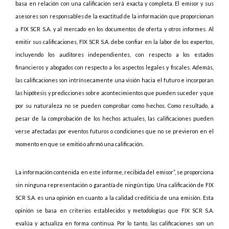
basa en relación con una calificación será exacta y completa. El emisor y sus
asesores son responsables de la exactitud de la información que proporcionan
a FIX SCR S.A. y al mercado en los documentos de oferta y otros informes. Al
emitir sus calificaciones, FIX SCR S.A. debe confiar en la labor de los expertos,
incluyendo los auditores independientes, con respecto a los estados
financieros y abogados con respecto a los aspectos legales y fiscales. Además,
las calificaciones son intrínsecamente una visión hacia el futuro e incorporan
las hipótesis y predicciones sobre acontecimientos que pueden suceder y que
por su naturaleza no se pueden comprobar como hechos. Como resultado, a
pesar de la comprobación de los hechos actuales, las calificaciones pueden
verse afectadas por eventos futuros o condiciones que no se previeron en el
momento en que se emitió o afirmó una calificación.
La información contenida en este informe, recibida del emisor”, se proporciona
sin ninguna representación o garantía de ningún tipo. Una calificación de FIX
SCR S.A. es una opinión en cuanto a la calidad crediticia de una emisión. Esta
opinión se basa en criterios establecidos y metodologías que FIX SCR S.A.
evalúa y actualiza en forma continua. Por lo tanto, las calificaciones son un