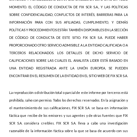
MOMENTO. EL CÓDIGO DE CONDUCTA DE FIX SCR S.A., Y LAS POLÍTICAS
SOBRE CONFIDENCIALIDAD, CONFLICTOS DE INTERÉS, BARRERAS PARA LA
INFORMACIÓN PARA CON SUS AFILIADAS, CUMPLIMIENTO, Y DEMÁS
POLÍTICAS Y PROCEDIMIENTOS ESTÁN TAMBIÉN DISPONIBLES EN LA SECCIÓN
DE CÓDIGO DE CONDUCTA DE ESTE SITIO. FIX SCR S.A. PUEDE HABER
PROPORCIONADO OTRO SERVICIO ADMISIBLE A LA ENTIDAD CALIFICADA O A
TERCEROS RELACIONADOS. LOS DETALLES DE DICHO SERVICIO DE
CALIFICACIONES SOBRE LAS CUALES EL ANALISTA LIDER ESTÁ BASADO EN
UNA ENTIDAD REGISTRADA ANTE LA UNIÓN EUROPEA, SE PUEDEN
ENCONTRAR EN EL RESUMEN DE LA ENTIDAD EN EL SITIO WEB DE FIX SCR S.A.
La reproducción o distribución total o parcial de este informe por terceros está
prohibida, salvo con permiso. Todos los derechos reservados. En la asignación y
el mantenimiento de sus calificaciones, FIX SCR S.A. se basa en información
fáctica que recibe de los emisores y sus agentes y de otras fuentes que FIX
SCR S.A. considera creíbles. FIX SCR S.A. lleva a cabo una investigación
razonable de la información fáctica sobre la que se basa de acuerdo con sus