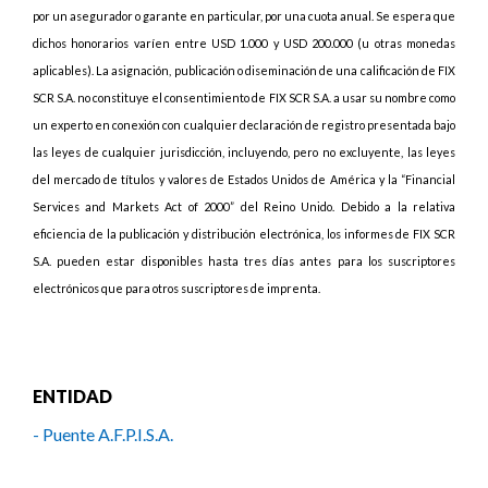
por un asegurador o garante en particular, por una cuota anual. Se espera que
dichos honorarios varíen entre USD 1.000 y USD 200.000 (u otras monedas
aplicables). La asignación, publicación o diseminación de una calificación de FIX
SCR S.A. no constituye el consentimiento de FIX SCR S.A. a usar su nombre como
un experto en conexión con cualquier declaración de registro presentada bajo
las leyes de cualquier jurisdicción, incluyendo, pero no excluyente, las leyes
del mercado de títulos y valores de Estados Unidos de América y la “Financial
Services and Markets Act of 2000” del Reino Unido. Debido a la relativa
eficiencia de la publicación y distribución electrónica, los informes de FIX SCR
S.A. pueden estar disponibles hasta tres días antes para los suscriptores
electrónicos que para otros suscriptores de imprenta.
ENTIDAD
- Puente A.F.P.I.S.A.