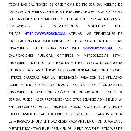
TODAS LAS CALIFICACIONES CREDITICIAS DE FIX SCR S.A. AGENTE DE
CALIFICACIÒN DE RIESGO EN ADELANTE TAMBIEN DENOMINADA “FIX”, ESTÁN
SUJETAS A CIERTAS LIMITACIONES Y ESTIPULACIONES. POR FAVOR LEA ESTAS
LIMITACIONES Y ESTIPULACIONES SIGUIENDO ESTE
ENLACE:
HTTP://WWW.FIXSCR.COM
. ADEMÁS, LAS DEFINICIONES DE
CALIFICACIÓN Y LAS CONDICIONES DE USO DE TALES CALIFICACIONES ESTÁN
DISPONIBLES EN NUESTRO SITIO WEB
WWW.FIXSCR.COM
. LAS
CALIFICACIONES PÚBLICAS, CRITERIOS Y METODOLOGÍAS ESTÁN
DISPONIBLES EN ESTE SITIO EN TODO MOMENTO. EL CÓDIGO DE CONDUCTA
DE FIX SCR S.A., Y LAS POLÍTICAS SOBRE CONFIDENCIALIDAD, CONFLICTOS DE
INTERÉS, BARRERAS PARA LA INFORMACIÓN PARA CON SUS AFILIADAS,
CUMPLIMIENTO, Y DEMÁS POLÍTICAS Y PROCEDIMIENTOS ESTÁN TAMBIÉN
DISPONIBLES EN LA SECCIÓN DE CÓDIGO DE CONDUCTA DE ESTE SITIO. FIX
SCR S.A. PUEDE HABER PROPORCIONADO OTRO SERVICIO ADMISIBLE A LA
ENTIDAD CALIFICADA O A TERCEROS RELACIONADOS. LOS DETALLES DE
DICHO SERVICIO DE CALIFICACIONES SOBRE LAS CUALES EL ANALISTA LIDER
ESTÁ BASADO EN UNA ENTIDAD REGISTRADA ANTE LA UNIÓN EUROPEA, SE
PUEDEN ENCONTRAR EN EL RESUMEN DE LA ENTIDAD EN EL SITIO WEB DE