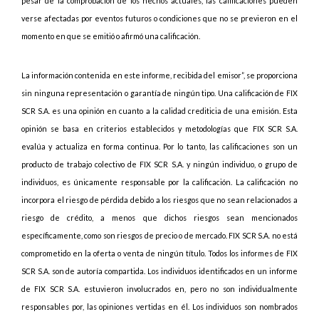
pesar de la comprobación de los hechos actuales, las calificaciones pueden
verse afectadas por eventos futuros o condiciones que no se previeron en el
momento en que se emitió o afirmó una calificación.
La información contenida en este informe, recibida del emisor”, se proporciona
sin ninguna representación o garantía de ningún tipo. Una calificación de FIX
SCR S.A. es una opinión en cuanto a la calidad crediticia de una emisión. Esta
opinión se basa en criterios establecidos y metodologías que FIX SCR S.A.
evalúa y actualiza en forma continua. Por lo tanto, las calificaciones son un
producto de trabajo colectivo de FIX SCR S.A. y ningún individuo, o grupo de
individuos, es únicamente responsable por la calificación. La calificación no
incorpora el riesgo de pérdida debido a los riesgos que no sean relacionados a
riesgo de crédito, a menos que dichos riesgos sean mencionados
específicamente, como son riesgos de precio o de mercado. FIX SCR S.A. no está
comprometido en la oferta o venta de ningún título. Todos los informes de FIX
SCR S.A. son de autoría compartida. Los individuos identificados en un informe
de FIX SCR S.A. estuvieron involucrados en, pero no son individualmente
responsables por, las opiniones vertidas en él. Los individuos son nombrados