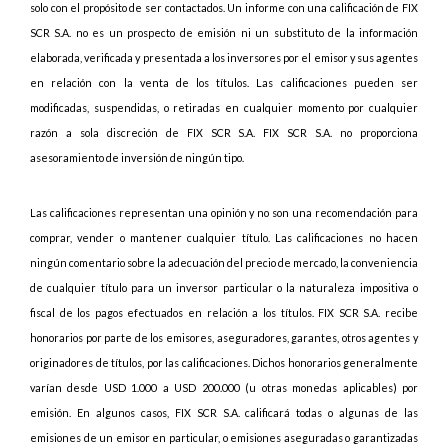
solo con el propósito de ser contactados. Un informe con una calificación de FIX
SCR S.A. no es un prospecto de emisión ni un substituto de la información
elaborada, verificada y presentada a los inversores por el emisor y sus agentes
en relación con la venta de los títulos. Las calificaciones pueden ser
modificadas, suspendidas, o retiradas en cualquier momento por cualquier
razón a sola discreción de FIX SCR S.A. FIX SCR S.A. no proporciona
asesoramiento de inversión de ningún tipo.
Las calificaciones representan una opinión y no son una recomendación para
comprar, vender o mantener cualquier título. Las calificaciones no hacen
ningún comentario sobre la adecuación del precio de mercado, la conveniencia
de cualquier título para un inversor particular o la naturaleza impositiva o
fiscal de los pagos efectuados en relación a los títulos. FIX SCR S.A. recibe
honorarios por parte de los emisores, aseguradores, garantes, otros agentes y
originadores de títulos, por las calificaciones. Dichos honorarios generalmente
varían desde USD 1.000 a USD 200.000 (u otras monedas aplicables) por
emisión. En algunos casos, FIX SCR S.A. calificará todas o algunas de las
emisiones de un emisor en particular, o emisiones aseguradas o garantizadas