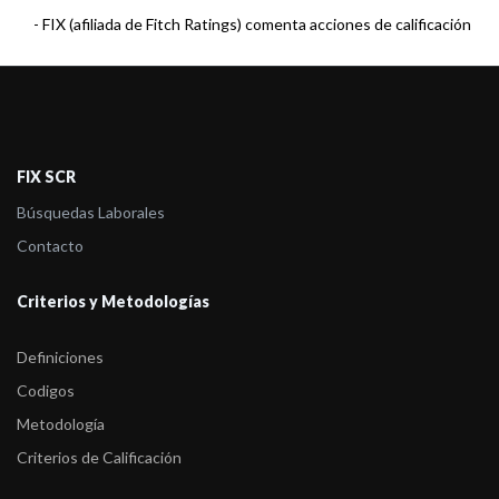
-
FIX (afiliada de Fitch Ratings) comenta acciones de calificación
sobre los ...
-
FIX (afiliada de Fitch Ratings) asigna calificación a dos Fondos
Mutuos adm ...
-
FIX (afiliada de Fitch Ratings) comenta acciones de calificación
FIX SCR
sobre los ...
Búsquedas Laborales
Contacto
Criterios y Metodologías
Definiciones
Codigos
Metodología
Criterios de Calificación