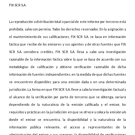
FIX SCR S.A.
La reproducción o distribución total o parcial de este informe por terceros está
prohibida, salvo con permiso. Todos los derechos reservados. En la asignación y
el mantenimiento de sus calificaciones, FIX SCR S.A. se basa en información
fáctica que recibe de los emisores y sus agentes y de otras fuentes que FIX
SCR S.A. considera creíbles. FIX SCR S.A. lleva a cabo una investigación
razonable de la información fáctica sobre la que se basa de acuerdo con sus
metodologías de calificación y obtiene verificación razonable de dicha
información de fuentes independientes, en la medida de que dichas fuentes
se encuentren disponibles para una emisión dada o en una determinada
jurisdicción. La forma en que FIX SCR S.A. lleve a cabo la investigación factual y
el alcance de la verificación por parte de terceros que se obtenga, variará
dependiendo de la naturaleza de la emisión calificada y el emisor, los
requisitos y prácticas en la jurisdicción en que se ofrece y coloca la emisión y/o
donde el emisor se encuentra, la disponibilidad y la naturaleza de la
información pública relevante, el acceso a representantes de la
administración del emisor y sus asesores, la disponibilidad de verificaciones