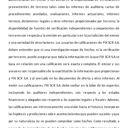
preexistentes de terceros tales como los informes de auditoría, cartas de
procedimientos acordadas, evaluaciones, informes actuariales, informes
técnicos, dictámenes legales y otros informes proporcionados por terceros, la
disponibilidad de fuentes de verificación independientes y competentes de
terceros con respecto a la emisión en particular o en la jurisdicción del emisor
y una variedad de otros factores. Los usuarios de calificaciones de FIX SCR S.A.
deben entender que ni una investigación mayor de hechos, ni la verificación
por terceros, puede asegurar que toda la información en la que FIX SCR S.A.se
basa en relación con una calificación será exacta y completa. El emisor y sus
asesores son responsables de la exactitud de la información que proporcionan
a FIX SCR S.A. y al mercado en los documentos de oferta y otros informes. Al
emitir sus calificaciones, FIX SCR S.A. debe confiar en la labor de los expertos,
incluyendo los auditores independientes, con respecto a los estados
financieros y abogados con respecto a los aspectos legales y fiscales. Además,
las calificaciones son intrínsecamente una visión hacia el futuro e incorporan
las hipótesis y predicciones sobre acontecimientos que pueden suceder y que
por su naturaleza no se pueden comprobar como hechos. Como resultado, a