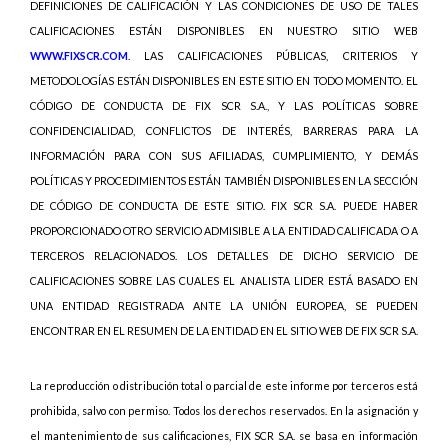
DEFINICIONES DE CALIFICACIÓN Y LAS CONDICIONES DE USO DE TALES
CALIFICACIONES ESTÁN DISPONIBLES EN NUESTRO SITIO WEB
WWW.FIXSCR.COM
. LAS CALIFICACIONES PÚBLICAS, CRITERIOS Y
METODOLOGÍAS ESTÁN DISPONIBLES EN ESTE SITIO EN TODO MOMENTO. EL
CÓDIGO DE CONDUCTA DE FIX SCR S.A., Y LAS POLÍTICAS SOBRE
CONFIDENCIALIDAD, CONFLICTOS DE INTERÉS, BARRERAS PARA LA
INFORMACIÓN PARA CON SUS AFILIADAS, CUMPLIMIENTO, Y DEMÁS
POLÍTICAS Y PROCEDIMIENTOS ESTÁN TAMBIÉN DISPONIBLES EN LA SECCIÓN
DE CÓDIGO DE CONDUCTA DE ESTE SITIO. FIX SCR S.A. PUEDE HABER
PROPORCIONADO OTRO SERVICIO ADMISIBLE A LA ENTIDAD CALIFICADA O A
TERCEROS RELACIONADOS. LOS DETALLES DE DICHO SERVICIO DE
CALIFICACIONES SOBRE LAS CUALES EL ANALISTA LIDER ESTÁ BASADO EN
UNA ENTIDAD REGISTRADA ANTE LA UNIÓN EUROPEA, SE PUEDEN
ENCONTRAR EN EL RESUMEN DE LA ENTIDAD EN EL SITIO WEB DE FIX SCR S.A.
La reproducción o distribución total o parcial de este informe por terceros está
prohibida, salvo con permiso. Todos los derechos reservados. En la asignación y
el mantenimiento de sus calificaciones, FIX SCR S.A. se basa en información