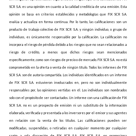
SCR S.A. es una opinión en cuanto a la calidad crediticia de una emisión. Esta
opinión se basa en criterios establecidos y metodologías que FIX SCR S.A.
evalúa y actualiza en forma continua. Por lo tanto, las calificaciones son un
producto de trabajo colectivo de FIX SCR S.A. y ningún individuo, o grupo de
individuos, es únicamente responsable por la calificación. La calificación no
incorpora el riesgo de pérdida debido a los riesgos que no sean relacionados a
riesgo de crédito, a menos que dichos riesgos sean mencionados
específicamente, como son riesgos de precio o de mercado. FIX SCR S.A. no está
comprometido en la oferta o venta de ningún título. Todos los informes de FIX
SCR S.A. son de autoría compartida. Los individuos identificados en un informe
de FIX SCR S.A. estuvieron involucrados en, pero no son individualmente
responsables por, las opiniones vertidas en él. Los individuos son nombrados
solo con el propósito de ser contactados. Un informe con una calificación de FIX
SCR S.A. no es un prospecto de emisión ni un substituto de la información
elaborada, verificada y presentada a los inversores por el emisor y sus agentes
en relación con la venta de los títulos. Las calificaciones pueden ser
modificadas, suspendidas, o retiradas en cualquier momento por cualquier
razón a sola discreción de FIX SCR S.A. FIX SCR S.A. no proporciona