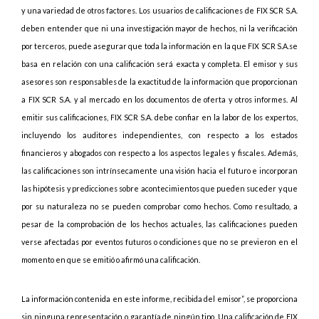
y una variedad de otros factores. Los usuarios de calificaciones de FIX SCR S.A.
deben entender que ni una investigación mayor de hechos, ni la verificación
por terceros, puede asegurar que toda la información en la que FIX SCR S.A.se
basa en relación con una calificación será exacta y completa. El emisor y sus
asesores son responsables de la exactitud de la información que proporcionan
a FIX SCR S.A. y al mercado en los documentos de oferta y otros informes. Al
emitir sus calificaciones, FIX SCR S.A. debe confiar en la labor de los expertos,
incluyendo los auditores independientes, con respecto a los estados
financieros y abogados con respecto a los aspectos legales y fiscales. Además,
las calificaciones son intrínsecamente una visión hacia el futuro e incorporan
las hipótesis y predicciones sobre acontecimientos que pueden suceder y que
por su naturaleza no se pueden comprobar como hechos. Como resultado, a
pesar de la comprobación de los hechos actuales, las calificaciones pueden
verse afectadas por eventos futuros o condiciones que no se previeron en el
momento en que se emitió o afirmó una calificación.
La información contenida en este informe, recibida del emisor”, se proporciona
sin ninguna representación o garantía de ningún tipo. Una calificación de FIX