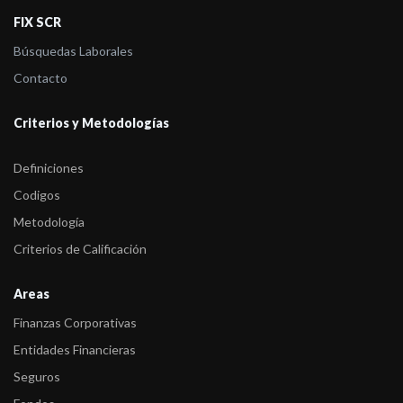
-
FIX (afiliada de Fitch Ratings) bajó a “Bpy” la calificación de
FIX SCR
emisor de B ...
Búsquedas Laborales
-
FIX (afiliada de Fitch Ratings) bajó a “Cpy” la calificación de
Contacto
emisor de B ...
Criterios y Metodologías
Definiciones
Codigos
Metodología
Criterios de Calificación
Areas
Finanzas Corporativas
Entidades Financieras
Seguros