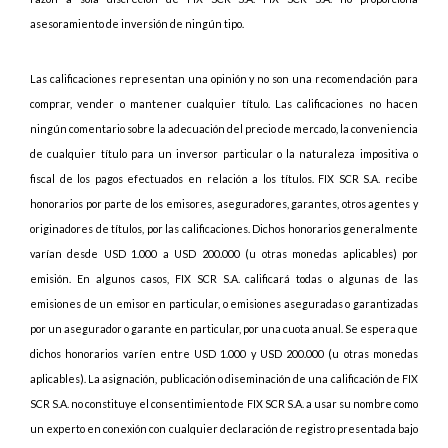
asesoramiento de inversión de ningún tipo.
Las calificaciones representan una opinión y no son una recomendación para
comprar, vender o mantener cualquier título. Las calificaciones no hacen
ningún comentario sobre la adecuación del precio de mercado, la conveniencia
de cualquier título para un inversor particular o la naturaleza impositiva o
fiscal de los pagos efectuados en relación a los títulos. FIX SCR S.A. recibe
honorarios por parte de los emisores, aseguradores, garantes, otros agentes y
originadores de títulos, por las calificaciones. Dichos honorarios generalmente
varían desde USD 1.000 a USD 200.000 (u otras monedas aplicables) por
emisión. En algunos casos, FIX SCR S.A. calificará todas o algunas de las
emisiones de un emisor en particular, o emisiones aseguradas o garantizadas
por un asegurador o garante en particular, por una cuota anual. Se espera que
dichos honorarios varíen entre USD 1.000 y USD 200.000 (u otras monedas
aplicables). La asignación, publicación o diseminación de una calificación de FIX
SCR S.A. no constituye el consentimiento de FIX SCR S.A. a usar su nombre como
un experto en conexión con cualquier declaración de registro presentada bajo