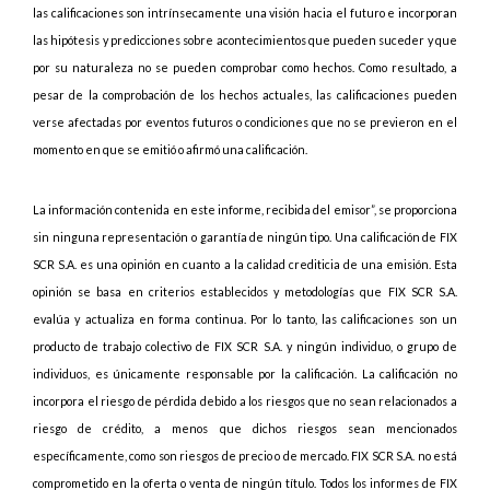
las calificaciones son intrínsecamente una visión hacia el futuro e incorporan
las hipótesis y predicciones sobre acontecimientos que pueden suceder y que
por su naturaleza no se pueden comprobar como hechos. Como resultado, a
pesar de la comprobación de los hechos actuales, las calificaciones pueden
verse afectadas por eventos futuros o condiciones que no se previeron en el
momento en que se emitió o afirmó una calificación.
La información contenida en este informe, recibida del emisor”, se proporciona
sin ninguna representación o garantía de ningún tipo. Una calificación de FIX
SCR S.A. es una opinión en cuanto a la calidad crediticia de una emisión. Esta
opinión se basa en criterios establecidos y metodologías que FIX SCR S.A.
evalúa y actualiza en forma continua. Por lo tanto, las calificaciones son un
producto de trabajo colectivo de FIX SCR S.A. y ningún individuo, o grupo de
individuos, es únicamente responsable por la calificación. La calificación no
incorpora el riesgo de pérdida debido a los riesgos que no sean relacionados a
riesgo de crédito, a menos que dichos riesgos sean mencionados
específicamente, como son riesgos de precio o de mercado. FIX SCR S.A. no está
comprometido en la oferta o venta de ningún título. Todos los informes de FIX