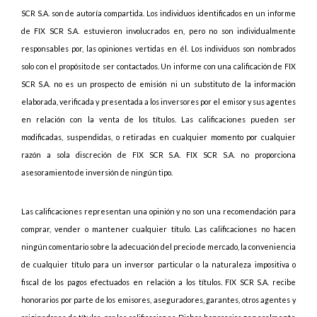
SCR S.A. son de autoría compartida. Los individuos identificados en un informe
de FIX SCR S.A. estuvieron involucrados en, pero no son individualmente
responsables por, las opiniones vertidas en él. Los individuos son nombrados
solo con el propósito de ser contactados. Un informe con una calificación de FIX
SCR S.A. no es un prospecto de emisión ni un substituto de la información
elaborada, verificada y presentada a los inversores por el emisor y sus agentes
en relación con la venta de los títulos. Las calificaciones pueden ser
modificadas, suspendidas, o retiradas en cualquier momento por cualquier
razón a sola discreción de FIX SCR S.A. FIX SCR S.A. no proporciona
asesoramiento de inversión de ningún tipo.
Las calificaciones representan una opinión y no son una recomendación para
comprar, vender o mantener cualquier título. Las calificaciones no hacen
ningún comentario sobre la adecuación del precio de mercado, la conveniencia
de cualquier título para un inversor particular o la naturaleza impositiva o
fiscal de los pagos efectuados en relación a los títulos. FIX SCR S.A. recibe
honorarios por parte de los emisores, aseguradores, garantes, otros agentes y