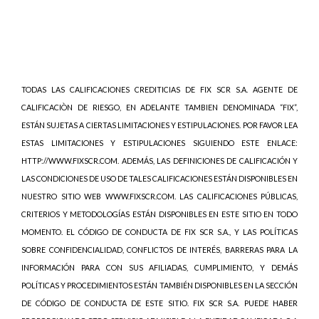
TODAS LAS CALIFICACIONES CREDITICIAS DE FIX SCR S.A. AGENTE DE
CALIFICACIÒN DE RIESGO, EN ADELANTE TAMBIEN DENOMINADA “FIX”,
ESTÁN SUJETAS A CIERTAS LIMITACIONES Y ESTIPULACIONES. POR FAVOR LEA
ESTAS LIMITACIONES Y ESTIPULACIONES SIGUIENDO ESTE ENLACE:
HTTP://WWW.FIXSCR.COM. ADEMÁS, LAS DEFINICIONES DE CALIFICACIÓN Y
LAS CONDICIONES DE USO DE TALES CALIFICACIONES ESTÁN DISPONIBLES EN
NUESTRO SITIO WEB WWW.FIXSCR.COM. LAS CALIFICACIONES PÚBLICAS,
CRITERIOS Y METODOLOGÍAS ESTÁN DISPONIBLES EN ESTE SITIO EN TODO
MOMENTO. EL CÓDIGO DE CONDUCTA DE FIX SCR S.A., Y LAS POLÍTICAS
SOBRE CONFIDENCIALIDAD, CONFLICTOS DE INTERÉS, BARRERAS PARA LA
INFORMACIÓN PARA CON SUS AFILIADAS, CUMPLIMIENTO, Y DEMÁS
POLÍTICAS Y PROCEDIMIENTOS ESTÁN TAMBIÉN DISPONIBLES EN LA SECCIÓN
DE CÓDIGO DE CONDUCTA DE ESTE SITIO. FIX SCR S.A. PUEDE HABER