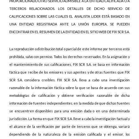
PROPORCIONADO OTRO SERVICIO ADMISIBLE A LA ENTIDAD CALIFICADA O A
TERCEROS RELACIONADOS. LOS DETALLES DE DICHO SERVICIO DE
CALIFICACIONES SOBRE LAS CUALES EL ANALISTA LIDER ESTÁ BASADO EN
UNA ENTIDAD REGISTRADA ANTE LA UNIÓN EUROPEA, SE PUEDEN
ENCONTRAR EN EL RESUMEN DE LA ENTIDAD EN EL SITIO WEB DE FIX SCR S.A.
La reproducción o distribución total o parcial de este informe por terceros está
prohibida, salvo con permiso. Todos los derechos reservados. En la asignación y
el mantenimiento de sus calificaciones, FIX SCR S.A. se basa en información
fáctica que recibe de los emisores y sus agentes y de otras fuentes que FIX
SCR S.A. considera creíbles. FIX SCR S.A. lleva a cabo una investigación
razonable de la información fáctica sobre la que se basa de acuerdo con sus
metodologías de calificación y obtiene verificación razonable de dicha
información de fuentes independientes, en la medida de que dichas fuentes
se encuentren disponibles para una emisión dada o en una determinada
jurisdicción. La forma en que FIX SCR S.A. lleve a cabo la investigación factual y
el alcance de la verificación por parte de terceros que se obtenga, variará
dependiendo de la naturaleza de la emisión calificada y el emisor, los