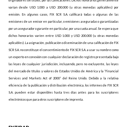
originadores de títulos, por las calificaciones. Dichos honorarios generalmente
varían desde USD 1.000 a USD 200.000 (u otras monedas aplicables) por
emisión. En algunos casos, FIX SCR S.A. calificará todas o algunas de las
emisiones de un emisor en particular, o emisiones aseguradas o garantizadas
por un asegurador o garante en particular, por una cuota anual. Se espera que
dichos honorarios varíen entre USD 1.000 y USD 200.000 (u otras monedas
aplicables). La asignación, publicación o diseminación de una calificación de FIX
SCR S.A. no constituye el consentimiento de FIX SCR S.A. a usar su nombre como
un experto en conexión con cualquier declaración de registro presentada bajo
las leyes de cualquier jurisdicción, incluyendo, pero no excluyente, las leyes
del mercado de títulos y valores de Estados Unidos de América y la “Financial
Services and Markets Act of 2000” del Reino Unido. Debido a la relativa
eficiencia de la publicación y distribución electrónica, los informes de FIX SCR
S.A. pueden estar disponibles hasta tres días antes para los suscriptores
electrónicos que para otros suscriptores de imprenta.