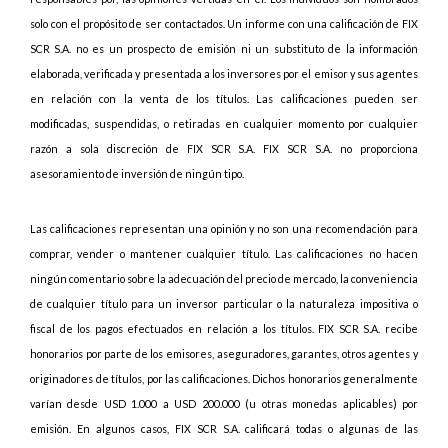
solo con el propósito de ser contactados. Un informe con una calificación de FIX
SCR S.A. no es un prospecto de emisión ni un substituto de la información
elaborada, verificada y presentada a los inversores por el emisor y sus agentes
en relación con la venta de los títulos. Las calificaciones pueden ser
modificadas, suspendidas, o retiradas en cualquier momento por cualquier
razón a sola discreción de FIX SCR S.A. FIX SCR S.A. no proporciona
asesoramiento de inversión de ningún tipo.
Las calificaciones representan una opinión y no son una recomendación para
comprar, vender o mantener cualquier título. Las calificaciones no hacen
ningún comentario sobre la adecuación del precio de mercado, la conveniencia
de cualquier título para un inversor particular o la naturaleza impositiva o
fiscal de los pagos efectuados en relación a los títulos. FIX SCR S.A. recibe
honorarios por parte de los emisores, aseguradores, garantes, otros agentes y
originadores de títulos, por las calificaciones. Dichos honorarios generalmente
varían desde USD 1.000 a USD 200.000 (u otras monedas aplicables) por
emisión. En algunos casos, FIX SCR S.A. calificará todas o algunas de las