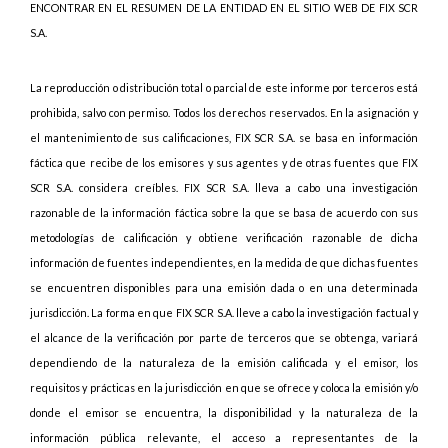
ENCONTRAR EN EL RESUMEN DE LA ENTIDAD EN EL SITIO WEB DE FIX SCR
S.A.
La reproducción o distribución total o parcial de este informe por terceros está
prohibida, salvo con permiso. Todos los derechos reservados. En la asignación y
el mantenimiento de sus calificaciones, FIX SCR S.A. se basa en información
fáctica que recibe de los emisores y sus agentes y de otras fuentes que FIX
SCR S.A. considera creíbles. FIX SCR S.A. lleva a cabo una investigación
razonable de la información fáctica sobre la que se basa de acuerdo con sus
metodologías de calificación y obtiene verificación razonable de dicha
información de fuentes independientes, en la medida de que dichas fuentes
se encuentren disponibles para una emisión dada o en una determinada
jurisdicción. La forma en que FIX SCR S.A. lleve a cabo la investigación factual y
el alcance de la verificación por parte de terceros que se obtenga, variará
dependiendo de la naturaleza de la emisión calificada y el emisor, los
requisitos y prácticas en la jurisdicción en que se ofrece y coloca la emisión y/o
donde el emisor se encuentra, la disponibilidad y la naturaleza de la
información pública relevante, el acceso a representantes de la