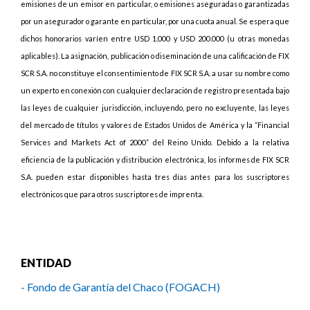
emisiones de un emisor en particular, o emisiones aseguradas o garantizadas
por un asegurador o garante en particular, por una cuota anual. Se espera que
dichos honorarios varíen entre USD 1.000 y USD 200.000 (u otras monedas
aplicables). La asignación, publicación o diseminación de una calificación de FIX
SCR S.A. no constituye el consentimiento de FIX SCR S.A. a usar su nombre como
un experto en conexión con cualquier declaración de registro presentada bajo
las leyes de cualquier jurisdicción, incluyendo, pero no excluyente, las leyes
del mercado de títulos y valores de Estados Unidos de América y la “Financial
Services and Markets Act of 2000” del Reino Unido. Debido a la relativa
eficiencia de la publicación y distribución electrónica, los informes de FIX SCR
S.A. pueden estar disponibles hasta tres días antes para los suscriptores
electrónicos que para otros suscriptores de imprenta.
ENTIDAD
- Fondo de Garantía del Chaco (FOGACH)