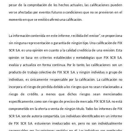
pesar de la comprobación de los hechos actuales, las calificaciones pueden
verse afectadas por eventos futuros o condiciones que no se previeron en el
momento en que se emitió o afirmó una calificación.
La información contenida en este informe, recibida del emisor”, se proporciona
sin ninguna representación o garantía de ningún tipo. Una calificación de FIX
SCR S.A. es una opinión en cuanto a la calidad crediticia de una emisión. Esta
opinión se basa en criterios establecidos y metodologías que FIX SCR S.A.
evalúa y actualiza en forma continua. Por lo tanto, las calificaciones son un
producto de trabajo colectivo de FIX SCR S.A. y ningún individuo, o grupo de
individuos, es únicamente responsable por la calificación. La calificación no
incorpora el riesgo de pérdida debido a los riesgos que no sean relacionados a
riesgo de crédito, a menos que dichos riesgos sean mencionados
específicamente, como son riesgos de precio o de mercado. FIX SCR S.A. no está
comprometido en la oferta o venta de ningún título. Todos los informes de FIX
SCR S.A. son de autoría compartida. Los individuos identificados en un informe
de FIX SCR S.A. estuvieron involucrados en, pero no son individualmente
responsables por, las opiniones vertidas en él. Los individuos son nombrados