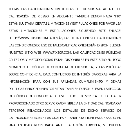
TODAS LAS CALIFICACIONES CREDITICIAS DE FIX SCR S.A. AGENTE DE
CALIFICACIÒN DE RIESGO, EN ADELANTE TAMBIEN DENOMINADA “FIX”,
ESTÁN SUJETAS A CIERTAS LIMITACIONES Y ESTIPULACIONES. POR FAVOR LEA
ESTAS LIMITACIONES Y ESTIPULACIONES SIGUIENDO ESTE ENLACE:
HTTP://WWW.FIXSCR.COM. ADEMÁS, LAS DEFINICIONES DE CALIFICACIÓN Y
LAS CONDICIONES DE USO DE TALES CALIFICACIONES ESTÁN DISPONIBLES EN
NUESTRO SITIO WEB WWW.FIXSCR.COM. LAS CALIFICACIONES PÚBLICAS,
CRITERIOS Y METODOLOGÍAS ESTÁN DISPONIBLES EN ESTE SITIO EN TODO
MOMENTO. EL CÓDIGO DE CONDUCTA DE FIX SCR S.A., Y LAS POLÍTICAS
SOBRE CONFIDENCIALIDAD, CONFLICTOS DE INTERÉS, BARRERAS PARA LA
INFORMACIÓN PARA CON SUS AFILIADAS, CUMPLIMIENTO, Y DEMÁS
POLÍTICAS Y PROCEDIMIENTOS ESTÁN TAMBIÉN DISPONIBLES EN LA SECCIÓN
DE CÓDIGO DE CONDUCTA DE ESTE SITIO. FIX SCR S.A. PUEDE HABER
PROPORCIONADO OTRO SERVICIO ADMISIBLE A LA ENTIDAD CALIFICADA O A
TERCEROS RELACIONADOS. LOS DETALLES DE DICHO SERVICIO DE
CALIFICACIONES SOBRE LAS CUALES EL ANALISTA LIDER ESTÁ BASADO EN
UNA ENTIDAD REGISTRADA ANTE LA UNIÓN EUROPEA, SE PUEDEN