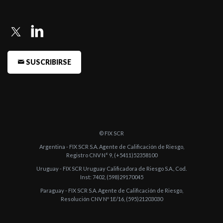
SUSCRIBIRSE
© FIX SCR
Argentina - FIX SCR S.A. Agente de Calificación de Riesgo,
Registro CNV N° 9, (+5411)52358100
Uruguay - FIX SCR Uruguay Calificadora de Riesgo S.A., Cod.
Inst: 7402, (598)29170045
Paraguay - FIX SCR S.A. Agente de Calificación de Riesgo,
Resolución CNV Nº 1E/16, (595)21203030