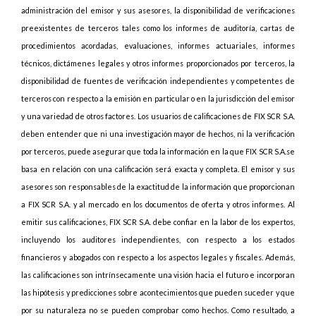
administración del emisor y sus asesores, la disponibilidad de verificaciones
preexistentes de terceros tales como los informes de auditoría, cartas de
procedimientos acordadas, evaluaciones, informes actuariales, informes
técnicos, dictámenes legales y otros informes proporcionados por terceros, la
disponibilidad de fuentes de verificación independientes y competentes de
terceros con respecto a la emisión en particular o en la jurisdicción del emisor
y una variedad de otros factores. Los usuarios de calificaciones de FIX SCR S.A.
deben entender que ni una investigación mayor de hechos, ni la verificación
por terceros, puede asegurar que toda la información en la que FIX SCR S.A.se
basa en relación con una calificación será exacta y completa. El emisor y sus
asesores son responsables de la exactitud de la información que proporcionan
a FIX SCR S.A. y al mercado en los documentos de oferta y otros informes. Al
emitir sus calificaciones, FIX SCR S.A. debe confiar en la labor de los expertos,
incluyendo los auditores independientes, con respecto a los estados
financieros y abogados con respecto a los aspectos legales y fiscales. Además,
las calificaciones son intrínsecamente una visión hacia el futuro e incorporan
las hipótesis y predicciones sobre acontecimientos que pueden suceder y que
por su naturaleza no se pueden comprobar como hechos. Como resultado, a