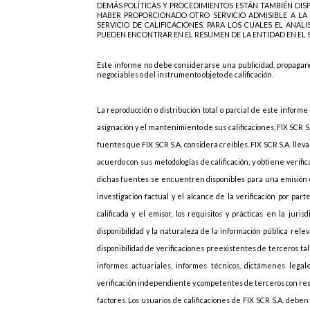
DEMÁS POLÍTICAS Y PROCEDIMIENTOS ESTÁN TAMBIÉN DISPO
HABER PROPORCIONADO OTRO SERVICIO ADMISIBLE A LA 
SERVICIO DE CALIFICACIONES, PARA LOS CUALES EL ANAL
PUEDEN ENCONTRAR EN EL RESUMEN DE LA ENTIDAD EN EL SIT
Este informe no debe considerarse una publicidad, propagand
negociables o del instrumento objeto de calificación.
La reproducción o distribución total o parcial de este informe
asignación y el mantenimiento de sus calificaciones, FIX SCR S
fuentes que FIX SCR S.A. considera creíbles. FIX SCR S.A. lleva
acuerdo con sus metodologías de calificación, y obtiene veri
dichas fuentes se encuentren disponibles para una emisión da
investigación factual y el alcance de la verificación por pa
calificada y el emisor, los requisitos y prácticas en la jur
disponibilidad y la naturaleza de la información pública rele
disponibilidad de verificaciones preexistentes de terceros ta
informes actuariales, informes técnicos, dictámenes legal
verificación independiente y competentes de terceros con respe
factores. Los usuarios de calificaciones de FIX SCR S.A. debe