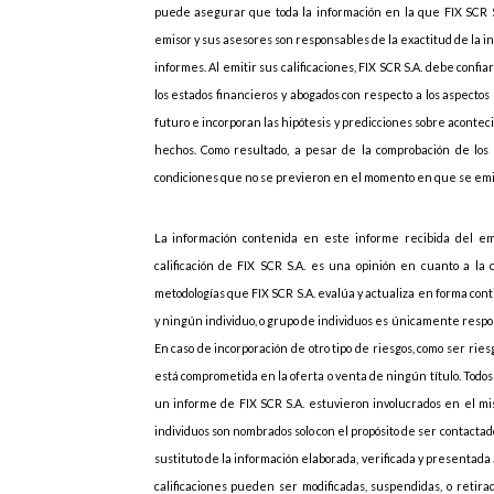
puede asegurar que toda la información en la que FIX SCR S.A
emisor y sus asesores son responsables de la exactitud de la in
informes. Al emitir sus calificaciones, FIX SCR S.A. debe confi
los estados financieros y abogados con respecto a los aspectos 
futuro e incorporan las hipótesis y predicciones sobre acon
hechos. Como resultado, a pesar de la comprobación de los 
condiciones que no se previeron en el momento en que se emitió
La información contenida en este informe recibida del em
calificación de FIX SCR S.A. es una opinión en cuanto a la c
metodologías que FIX SCR S.A. evalúa y actualiza en forma contin
y ningún individuo, o grupo de individuos es únicamente respons
En caso de incorporación de otro tipo de riesgos, como ser rie
está comprometida en la oferta o venta de ningún título. Todos 
un informe de FIX SCR S.A. estuvieron involucrados en el mi
individuos son nombrados solo con el propósito de ser contactad
sustituto de la información elaborada, verificada y presentada a
calificaciones pueden ser modificadas, suspendidas, o retir