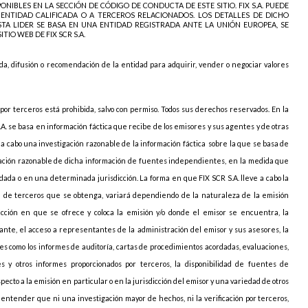
NIBLES EN LA SECCIÓN DE CÓDIGO DE CONDUCTA DE ESTE SITIO. FIX S.A. PUEDE
ENTIDAD CALIFICADA O A TERCEROS RELACIONADOS. LOS DETALLES DE DICHO
ISTA LIDER SE BASA EN UNA ENTIDAD REGISTRADA ANTE LA UNIÓN EUROPEA, SE
IO WEB DE FIX SCR S.A.
a, difusión o recomendación de la entidad para adquirir, vender o negociar valores
 por terceros está prohibida, salvo con permiso. Todos sus derechos reservados. En la
.A. se basa en información fáctica que recibe de los emisores y sus agentes y de otras
 a cabo una investigación razonable de la información fáctica
sobre la que se basa de
ficación razonable de dicha información de fuentes independientes, en la medida que
da o en una determinada jurisdicción. La forma en que FIX SCR S.A. lleve a cabo la
rte de terceros que se obtenga, variará dependiendo de la naturaleza de la emisión
isdicción en que se ofrece y coloca la emisión y/o donde el emisor se encuentra, la
vante, el acceso a representantes de la administración del emisor y sus asesores, la
les como los informes de auditoría, cartas de procedimientos acordadas, evaluaciones,
es y otros informes proporcionados por terceros, la disponibilidad de fuentes de
cto a la emisión en particular o en la jurisdicción del emisor y una variedad de otros
n entender que ni una investigación mayor de hechos, ni la verificación por terceros,