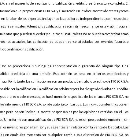
. en el momento de realizar una calificación crediticia será exacta y completa. El
formación que proporcionan a FIX S.A. y al mercado en los documentos de oferta y otros
ar en la labor de los expertos, incluyendo los auditores independientes, con respecto a
legales y fiscales. Además, las calificaciones son intrínsecamente una visión hacia el
tecimientos que pueden suceder y que por su naturaleza no se pueden comprobar como
hechos actuales, las calificaciones pueden verse afectadas por eventos futuros o
 o confirmó una calificación.
isor se proporciona sin ninguna representación o garantía de ningún tipo. Una
alidad crediticia de una emisión. Esta opinión se basa en criterios establecidos y
ua. Por lo tanto, las calificaciones son un producto de trabajo colectivo de FIX SCR S.A.
able por la calificación.
La calificación sólo incorpora los riesgos derivados del crédito.
sgos de precio o de mercado, se hará mención específica de los mismos
. FIX SCR S.A. no
los informes de FIX SCR S.A. son de autoría compartida. Los individuos identificados en
smo pero no son individualmente responsables por las opiniones vertidas en él. Los
os. Un informe con una calificación de FIX SCR S.A. no es un prospecto de emisión ni un
 los inversores por el emisor y sus agentes en relación con la venta de los títulos. Las
adas en cualquier momento por cualquier razón a sola discreción de FIX SCR S.A. no