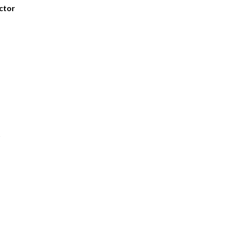
ctor
s