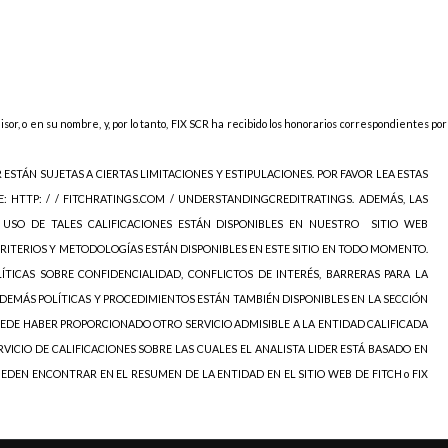
sor, o en su nombre, y, por lo tanto, FIX SCR ha recibido los honorarios correspondientes por
R ESTÁN SUJETAS A CIERTAS LIMITACIONES Y ESTIPULACIONES. POR FAVOR LEA ESTAS
E: HTTP: / / FITCHRATINGS.COM / UNDERSTANDINGCREDITRATINGS. ADEMÁS, LAS
E USO DE TALES CALIFICACIONES ESTÁN DISPONIBLES EN NUESTRO
SITIO WEB
CRITERIOS Y METODOLOGÍAS ESTÁN DISPONIBLES EN ESTE SITIO EN TODO MOMENTO.
LÍTICAS SOBRE CONFIDENCIALIDAD, CONFLICTOS DE INTERÉS, BARRERAS PARA LA
DEMÁS POLÍTICAS Y PROCEDIMIENTOS ESTÁN TAMBIÉN DISPONIBLES EN LA SECCIÓN
 PUEDE HABER PROPORCIONADO OTRO SERVICIO ADMISIBLE A LA ENTIDAD CALIFICADA
VICIO DE CALIFICACIONES SOBRE LAS CUALES EL ANALISTA LIDER ESTÁ BASADO EN
EDEN ENCONTRAR EN EL RESUMEN DE LA ENTIDAD EN EL SITIO WEB DE FITCH o FIX