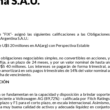
a S.A.U.
e “FIX”- asignó las siguientes calificaciones a las Obligaciones
Argentina S.A.U.:
 U$S 20 millones en AA(arg) con Perspectiva Estable
obligaciones negociables simples, no convertibles en acciones, y
fija, a un plazo de 24 meses, y por un valor nominal de hasta un
 40 millones. Los intereses se pagarán de forma trimestral, a
 se amortizará en seis pagos trimestrales de 14% del valor nominal a
echa de vencimiento.
ACIÓN
a se fundamentan en la capacidad y disposición a brindar soporte
neciente a Volkswagen AG (89,72%) - calificada por Fitch Ratings
plazo y F1 para el corto plazo, en escala internacional. Asimismo,
la muy buena calidad de activos y adecuada liquidez en conjunto