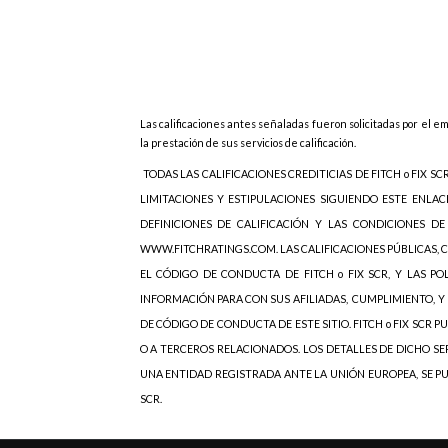
Las calificaciones antes señaladas fueron solicitadas por el emi
la prestación de sus servicios de calificación.
TODAS LAS CALIFICACIONES CREDITICIAS DE FITCH o FIX SC
LIMITACIONES Y ESTIPULACIONES SIGUIENDO ESTE ENLAC
DEFINICIONES DE CALIFICACIÓN Y LAS CONDICIONES D
WWW.FITCHRATINGS.COM. LAS CALIFICACIONES PÚBLICAS, 
EL CÓDIGO DE CONDUCTA DE FITCH o FIX SCR, Y LAS PO
INFORMACIÓN PARA CON SUS AFILIADAS,
CUMPLIMIENTO, Y 
DE CÓDIGO DE CONDUCTA DE ESTE SITIO. FITCH o FIX SCR
O A TERCEROS RELACIONADOS. LOS DETALLES DE DICHO SER
UNA ENTIDAD REGISTRADA ANTE LA UNIÓN EUROPEA, SE PU
SCR.