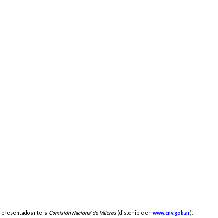
s
s presentado ante la
Comisión Nacional de Valores
(disponible en
www.cnv.gob.ar
).