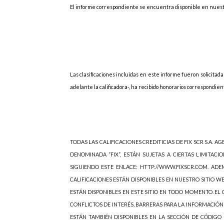
El informe correspondiente se encuentra disponible en nuest
Las
clasificaciones incluidas en este informe fueron solicitadas
adelante la calificadora-, ha recibido honorarios correspondiente
TODAS LAS CALIFICACIONES CREDITICIAS DE FIX SCR S.A. AGE
DENOMINADA “FIX”, ESTÁN SUJETAS A CIERTAS LIMITACIO
SIGUIENDO ESTE ENLACE: HTTP://WWW.FIXSCR.COM. ADEM
CALIFICACIONES ESTÁN DISPONIBLES EN NUESTRO SITIO W
ESTÁN DISPONIBLES EN ESTE SITIO EN TODO MOMENTO. EL C
CONFLICTOS DE INTERÉS, BARRERAS PARA LA INFORMACIÓN
ESTÁN TAMBIÉN DISPONIBLES EN LA SECCIÓN DE CÓDIGO 