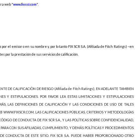
ra web "
www.fixscr.com
".
 por el emisor o en su nombre y, por lo tanto FIX SCR S.A. (Afiliada de Fitch Ratings) –en
s por la prestación de sus servicios de calificación.
NTE DE CALIFICACIÒN DE RIESGO (Afiliada de Fitch Ratings), EN ADELANTE TAMBIEN
NES Y ESTIPULACIONES. POR FAVOR LEA ESTAS LIMITACIONES Y ESTIPULACIONES
ÁS, LAS DEFINICIONES DE CALIFICACIÓN Y LAS CONDICIONES DE USO DE TALES
EB WWW.FIXSCR.COM. LAS CALIFICACIONES PÚBLICAS, CRITERIOS Y METODOLOGÍAS
ÓDIGO DE CONDUCTA DE FIX SCR S.A., Y LAS POLÍTICAS SOBRE CONFIDENCIALIDAD,
 PARA CON SUS AFILIADAS, CUMPLIMIENTO, Y DEMÁS POLÍTICAS Y PROCEDIMIENTOS
DE CONDUCTA DE ESTE SITIO. FIX SCR S.A. PUEDE HABER PROPORCIONADO OTRO