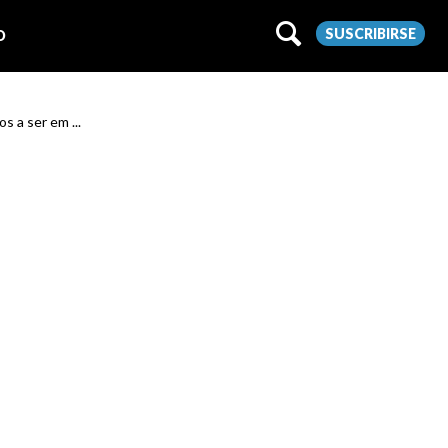
SUSCRIBIRSE
O
os a ser em ...