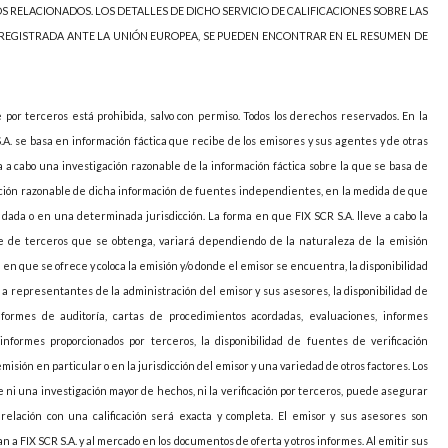
OS RELACIONADOS. LOS DETALLES DE DICHO SERVICIO DE CALIFICACIONES SOBRE LAS
 REGISTRADA ANTE LA UNIÓN EUROPEA, SE PUEDEN ENCONTRAR EN EL RESUMEN DE
e por terceros está prohibida, salvo con permiso. Todos los derechos reservados. En la
S.A. se basa en información fáctica que recibe de los emisores y sus agentes y de otras
va a cabo una investigación razonable de la información fáctica sobre la que se basa de
icación razonable de dicha información de fuentes independientes, en la medida de que
ada o en una determinada jurisdicción. La forma en que FIX SCR S.A. lleve a cabo la
arte de terceros que se obtenga, variará dependiendo de la naturaleza de la emisión
ión en que se ofrece y coloca la emisión y/o donde el emisor se encuentra, la disponibilidad
o a representantes de la administración del emisor y sus asesores, la disponibilidad de
nformes de auditoría, cartas de procedimientos acordadas, evaluaciones, informes
informes proporcionados por terceros, la disponibilidad de fuentes de verificación
sión en particular o en la jurisdicción del emisor y una variedad de otros factores. Los
 ni una investigación mayor de hechos, ni la verificación por terceros, puede asegurar
elación con una calificación será exacta y completa. El emisor y sus asesores son
 a FIX SCR S.A. y al mercado en los documentos de oferta y otros informes. Al emitir sus