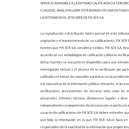
SERVICIO ADMISIBLE A LA ENTIDAD CALIFICADA O A TERCER
CUALES EL ANALISTA LIDER ESTÁ BASADO EN UNA ENTIDAD
LA ENTIDAD EN EL SITIO WEB DE FIX SCR S.A.
La reproducción o distribución total o parcial de este inform
asignación y el mantenimiento de sus calificaciones, FIX SCR 
fuentes que FIX SCR S.A. considera creíbles. FIX SCR S.A. lle
acuerdo con sus metodologías de calificación y obtiene verif
dichas fuentes se encuentren disponibles para una emisión d
investigación factual y el alcance de la verificación por p
calificada y el emisor, los requisitos y prácticas en la jurisdicc
y la naturaleza de la información pública relevante, el acces
verificaciones preexistentes de terceros tales como los i
actuariales, informes técnicos, dictámenes legales y otros 
independientes y competentes de terceros con respecto a la emi
usuarios de calificaciones de FIX SCR S.A. deben entender que
que toda la información en la que FIX SCR S.A.se basa en r
responsables de la exactitud de la información que proporcionan